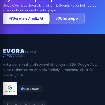
Google'da ilk sayfaya çıkın, reklam bütçenizi katlar halinde geri
kazanın. Ücretsiz analiz ile başlayın.
Ücretsiz Analiz Al
WhatsApp
E
V
O
R
A
DIJITAL
V
— Value
(İş Değeri)
Ankara merkezli profesyonel dijital ajans. SEO, Google Ads,
Meta reklamları ve web çözümleriyle markanızı dijitalde
büyütüyoruz.
SEO Uzmanı