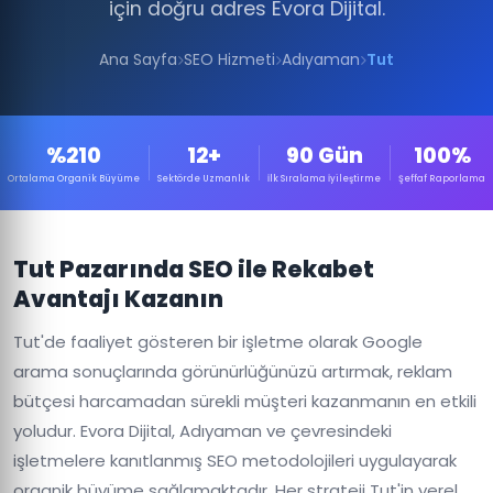
için doğru adres Evora Dijital.
Ana Sayfa
SEO Hizmeti
Adıyaman
Tut
%210
12+
90 Gün
100%
Ortalama Organik Büyüme
Sektörde Uzmanlık
İlk Sıralama İyileştirme
Şeffaf Raporlama
Tut Pazarında SEO ile Rekabet
Avantajı Kazanın
Tut'de faaliyet gösteren bir işletme olarak Google
arama sonuçlarında görünürlüğünüzü artırmak, reklam
bütçesi harcamadan sürekli müşteri kazanmanın en etkili
yoludur. Evora Dijital, Adıyaman ve çevresindeki
işletmelere kanıtlanmış SEO metodolojileri uygulayarak
organik büyüme sağlamaktadır. Her strateji Tut'in yerel