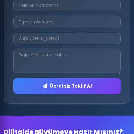
Ücretsiz Teklif Al
Dijitalde Büyümeye Hazır Mısınız?