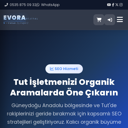
0535 875 09 32
WhatsApp
E
V
O
R
A
DIJITAL
V
— Value
(İş Değeri)
SEO Hizmeti
Tut İşletmenizi Organik
Aramalarda Öne Çıkarın
Güneydoğu Anadolu bölgesinde ve Tut'de
rakiplerinizi geride bırakmak için kapsamlı SEO
stratejileri geliştiriyoruz. Kalıcı organik büyüme