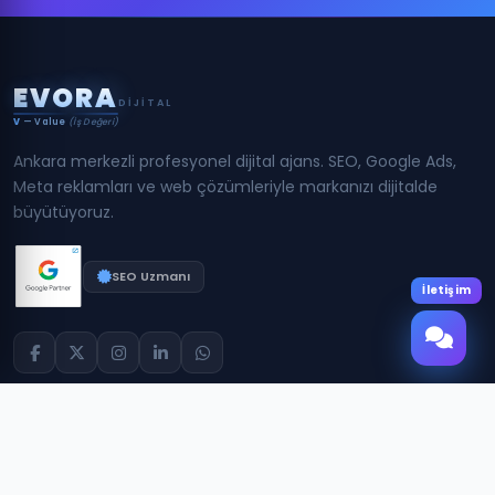
E
V
O
R
A
DIJITAL
V
— Value
(İş Değeri)
Ankara merkezli profesyonel dijital ajans. SEO, Google Ads,
Meta reklamları ve web çözümleriyle markanızı dijitalde
büyütüyoruz.
SEO Uzmanı
İletişim
Hizmetler
Eğitimler