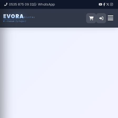
0535 875 09 32
WhatsApp
E
V
O
R
A
DIJITAL
V
— Value
(İş Değeri)