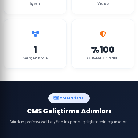
İçerik
Video
1
%100
Gerçek Proje
Güvenlik Odaklı
🗺️ Yol Haritası
CMS Geliştirme Adımları
Sıfırdan profesyonel bir yönetim paneli geliştirmenin aşamaları.