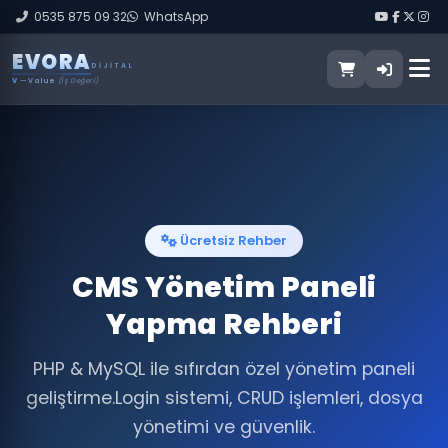
0535 875 09 32
WhatsApp
E
V
O
R
A
DIJITAL
V
— Value
(İş Değeri)
Ücretsiz Rehber
CMS Yönetim Paneli
Yapma Rehberi
PHP & MySQL ile sıfırdan özel yönetim paneli
geliştirme.
Login sistemi, CRUD işlemleri, dosya
yönetimi ve güvenlik.