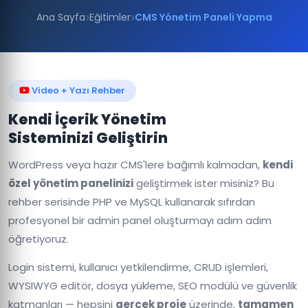
Ana Sayfa
Eğitimler
CMS Yönetim Paneli Yapma
Video + Yazı Rehber
Kendi İçerik Yönetim
Sisteminizi Geliştirin
WordPress veya hazır CMS'lere bağımlı kalmadan,
kendi
özel yönetim panelinizi
geliştirmek ister misiniz? Bu
rehber serisinde PHP ve MySQL kullanarak sıfırdan
profesyonel bir admin panel oluşturmayı adım adım
öğretiyoruz.
Login sistemi, kullanıcı yetkilendirme, CRUD işlemleri,
WYSIWYG editör, dosya yükleme, SEO modülü ve güvenlik
katmanları — hepsini
gerçek proje
üzerinde,
tamamen