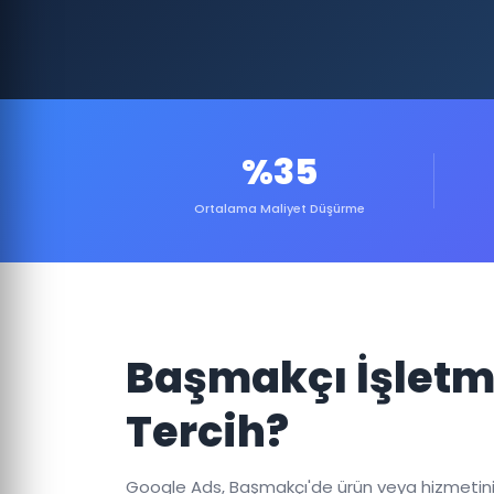
%35
Ortalama Maliyet Düşürme
Başmakçı İşletm
Tercih?
Google Ads, Başmakçı'de ürün veya hizmetinizi