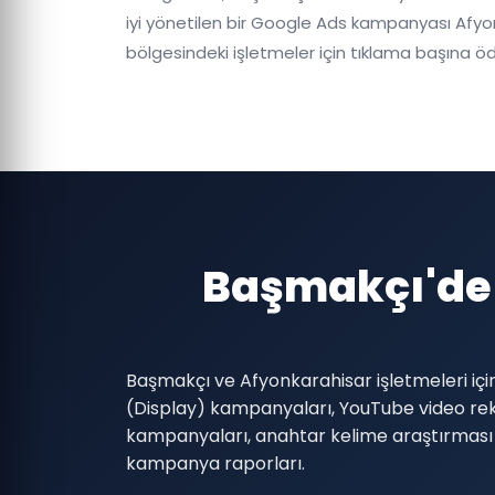
iyi yönetilen bir Google Ads kampanyası Afyon
bölgesindeki işletmeler için tıklama başına
Başmakçı'de
Başmakçı ve Afyonkarahisar işletmeleri iç
(Display) kampanyaları, YouTube video re
kampanyaları, anahtar kelime araştırması ve
kampanya raporları.