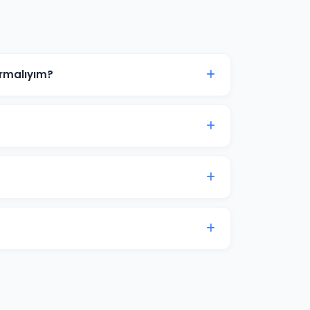
rmalıyım?
 TL ile başlanabilir. Ancak anlamlı sonuçlar
çe analizi için iletişime geçin.
ampanyalar bütçenizi hızla tüketir.
onel yönetimle maliyetleri %30-50
15-20'si arasında değişmektedir. Başmakçı
 hedeflerinize göre özel teklif sunuyoruz.
am erişim sağlıyoruz. Ek olarak aylık
lam harcaması verileri ile sunulmaktadır.