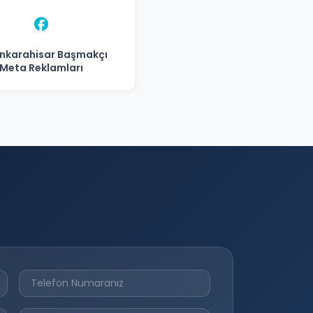
nkarahisar Başmakçı
Meta Reklamları