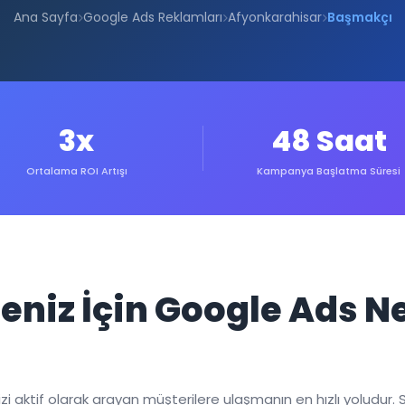
Ana Sayfa
Google Ads Reklamları
Afyonkarahisar
Başmakçı
3x
48 Saat
Ortalama ROI Artışı
Kampanya Başlatma Süresi
eniz İçin Google Ads 
 aktif olarak arayan müşterilere ulaşmanın en hızlı yoludur. S