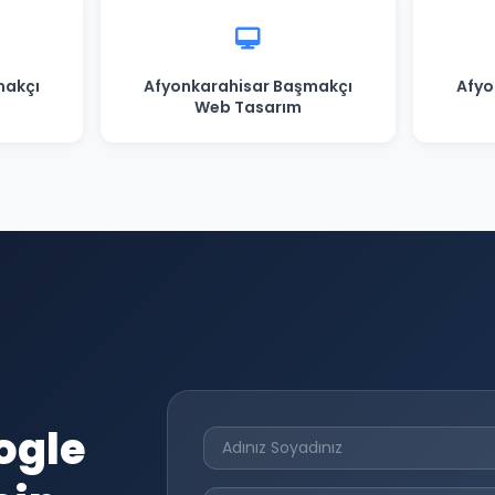
makçı
Afyonkarahisar Başmakçı
Afyo
Web Tasarım
ogle