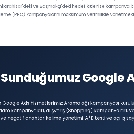
karahisar'deki ve Başmakçı'deki hedef kitlenize kampanya başla
 ödeme (PPC) kampanyalarını maksimum verimlilikle yönetmekt
 Sunduğumuz Google Ad
in Google Ads hizmetlerimiz: Arama ağı kampanyası kurul
klam kampanyaları, alışveriş (Shopping) kampanyaları, 
 negatif anahtar kelime yönetimi, A/B testi ve açılış say