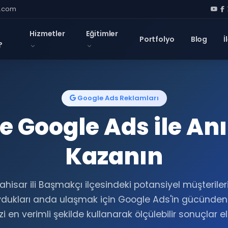
l.com
Hizmetler
Eğitimler
Portfolyo
Blog
İ
?
Google Ads Reklamları
 Google Ads ile An
Kazanın
hisar ili Başmakçı ilçesindeki potansiyel müşterile
ydukları anda ulaşmak için Google Ads'in gücünden 
i en verimli şekilde kullanarak ölçülebilir sonuçlar e