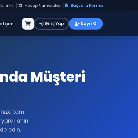
Hesap Numaraları
Başvuru Formu
letişim
Giriş Yap
Kayıt Ol
ında Müşteri
rinize tam
yararlanın.
lde edin.