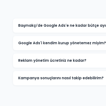
Başmakçı'de Google Ads'e ne kadar bütçe ayı
Başmakçı'deki sektörünüze ve rekabete göre aylık 1.500
için 3.000-5.000 TL+ bütçe önerilmektedir. Ücretsiz büt
Google Ads'i kendim kurup yönetemez miyim?
Teknik olarak mümkündür; ancak optimize edilmemiş k
Başmakçı'deki işletmelerin büyük çoğunluğu profesy
Reklam yönetim ücretiniz ne kadar?
düşürürken dönüşüm sayısını artırmaktadır.
Reklam yönetim ücretimiz, aylık reklam bütçenizin %
için minimum yönetim ücreti 1.000 TL/ay'dır. Bütçe ve
Kampanya sonuçlarını nasıl takip edebilirim?
Başmakçı kampanyalarınız için Google Ads hesabınıza t
performans raporu, tıklama, gösterim, dönüşüm ve rek