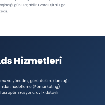
dığı gün ulaşabilir. Evora Dijital, Ege
edir.
s Hizmetleri
umu ve yönetimi, görüntülü reklam ağı
yeniden hedefleme (Remarketing)
fası optimizasyonu, aylık detaylı