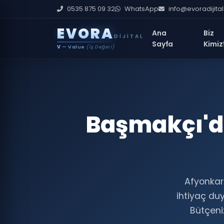
0535 875 09 32
WhatsApp
info@evoradijita
E
V
O
R
A
Ana
Biz
DIJITAL
Sayfa
Kimiz
V
— Value
(İş Değeri)
Başmakçı'de
Afyonkara
ihtiyaç du
Bütçeniz