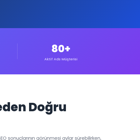
80+
Aktif Ads Müşterisi
Neden Doğru
EO sonuçlarının görünmesi aylar sürebilirken,