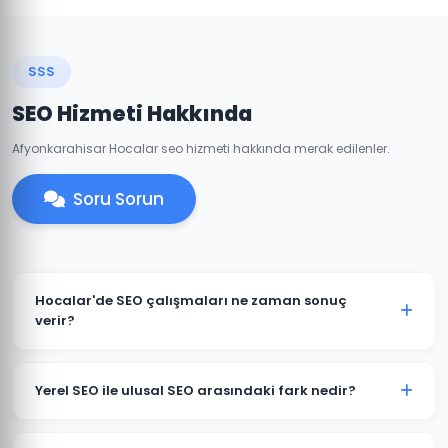
SSS
SEO Hizmeti Hakkında
Afyonkarahisar Hocalar seo hizmeti hakkında merak edilenler.
Soru Sorun
Hocalar'de SEO çalışmaları ne zaman sonuç
verir?
SEO uzun vadeli bir stratejidir. Hocalar'deki
projelerimizde genellikle 3-6 ay içinde belirgin
Yerel SEO ile ulusal SEO arasındaki fark nedir?
iyileşmeler gözlemlenir. Rekabetçi sektörlerde 6-12
aylık süreç öngörülebilir.
Yerel SEO, Hocalar ve çevresindeki müşterileri