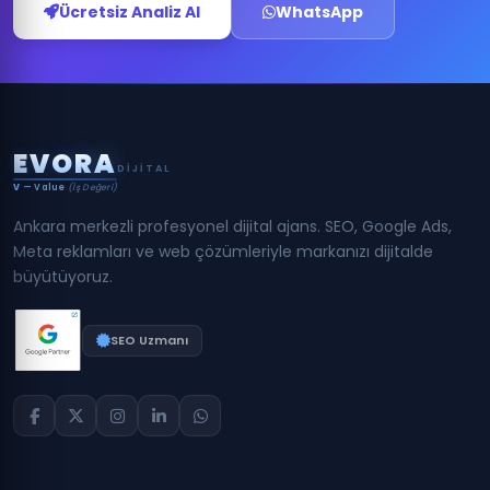
Ücretsiz Analiz Al
WhatsApp
E
V
O
R
A
DIJITAL
V
— Value
(İş Değeri)
Ankara merkezli profesyonel dijital ajans. SEO, Google Ads,
Meta reklamları ve web çözümleriyle markanızı dijitalde
büyütüyoruz.
SEO Uzmanı