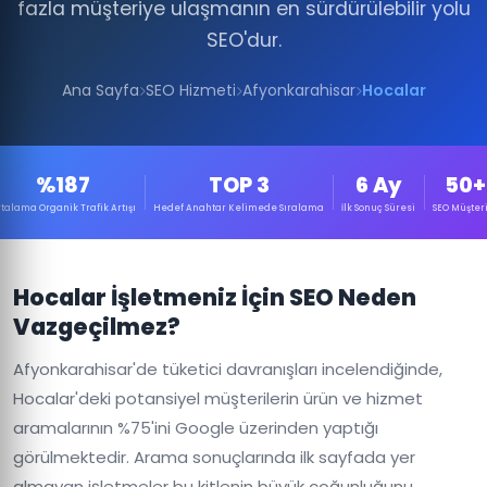
fazla müşteriye ulaşmanın en sürdürülebilir yolu
SEO'dur.
Ana Sayfa
SEO Hizmeti
Afyonkarahisar
Hocalar
%187
TOP 3
6 Ay
50+
talama Organik Trafik Artışı
Hedef Anahtar Kelimede Sıralama
İlk Sonuç Süresi
SEO Müşteri
Hocalar İşletmeniz İçin SEO Neden
Vazgeçilmez?
Afyonkarahisar'de tüketici davranışları incelendiğinde,
Hocalar'deki potansiyel müşterilerin ürün ve hizmet
aramalarının %75'ini Google üzerinden yaptığı
görülmektedir. Arama sonuçlarında ilk sayfada yer
almayan işletmeler bu kitlenin büyük çoğunluğunu