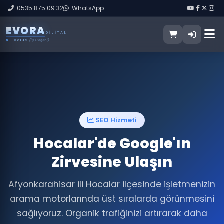
0535 875 09 32
WhatsApp
E
V
O
R
A
DIJITAL
V
— Value
(İş Değeri)
SEO Hizmeti
Hocalar'de Google'ın
Zirvesine Ulaşın
Afyonkarahisar ili Hocalar ilçesinde işletmenizin
arama motorlarında üst sıralarda görünmesini
sağlıyoruz. Organik trafiğinizi artırarak daha