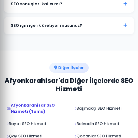
hedefler; Google Haritalar ve "yakınımda" sorgularında
SEO sonuçları kalıcı mı?
öne çıkarır. Ulusal SEO ise tüm Türkiye genelinde
rekabet eder. Afyonkarahisar işletmelerinde genellikle
SEO çalışmaları devam ettiği sürece Hocalar
ikisini birleştiriyoruz.
işletmenizin konumunu korur ve güçlendirir.
SEO için içerik üretiyor musunuz?
Çalışmalar durdurulduğunda sıralamalar zamanla
gerilese de iyi kurulmuş bir SEO altyapısı etkinliğini
Evet. Hocalar ve Afyonkarahisar'ye odaklı, hedef
uzun süre korur.
kitlenizin aradığı sorulara yanıt veren özgün içerikler
üretiyor ve sitenize yüklüyoruz. İçerik üretimi SEO'nun
en kritik bileşenlerinden biridir.
Diğer İlçeler
Afyonkarahisar'da Diğer İlçelerde SEO
Hizmeti
Afyonkarahisar SEO
Başmakçı SEO Hizmeti
Hizmeti (Tümü)
Bayat SEO Hizmeti
Bolvadin SEO Hizmeti
Çay SEO Hizmeti
Çobanlar SEO Hizmeti