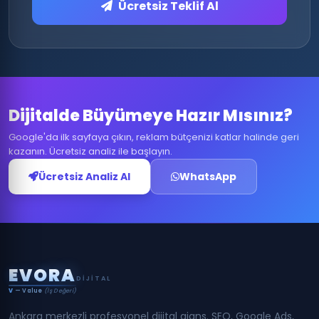
Ücretsiz Teklif Al
Dijitalde Büyümeye Hazır Mısınız?
Google'da ilk sayfaya çıkın, reklam bütçenizi katlar halinde geri
kazanın. Ücretsiz analiz ile başlayın.
Ücretsiz Analiz Al
WhatsApp
E
V
O
R
A
DIJITAL
V
— Value
(İş Değeri)
Ankara merkezli profesyonel dijital ajans. SEO, Google Ads,