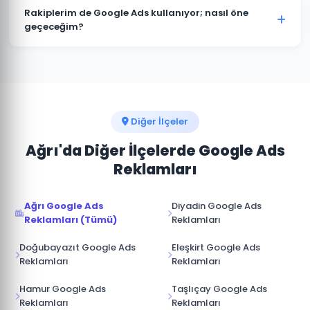
müşterimize aittir. Ajans erişimi yönetici (admin)
Rakiplerim de Google Ads kullanıyor; nasıl öne
seviyesinde değil, reklam yöneticisi seviyesinde
geçeceğim?
sağlanır. İş ilişkisi sona erdiğinde hesap üzerinde tam
Patnos pazarında rakip analizi yaparak onların güçlü
kontrole sahip olursunuz.
ve zayıf yönlerini tespit ediyoruz. Boş niş anahtar
kelimelere odaklanarak, daha iyi açılış sayfası
deneyimi sunarak ve teklif stratejisini akıllıca
yöneterek üstünlük sağlıyoruz.
Diğer İlçeler
Ağrı'da Diğer İlçelerde Google Ads
Reklamları
Ağrı Google Ads
Diyadin Google Ads
Reklamları (Tümü)
Reklamları
Doğubayazıt Google Ads
Eleşkirt Google Ads
Reklamları
Reklamları
Hamur Google Ads
Taşlıçay Google Ads
Reklamları
Reklamları