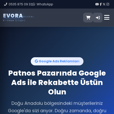
0535 875 09 32
WhatsApp
E
V
O
R
A
DIJITAL
V
— Value
(İş Değeri)
Google Ads Reklamları
Patnos Pazarında Google
Ads ile Rekabette Üstün
Olun
Doğu Anadolu bölgesindeki müşterileriniz
Google'da sizi arıyor. Doğru zamanda, doğru