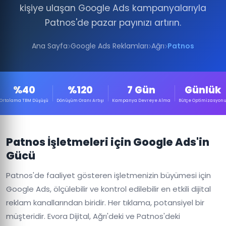
kişiye ulaşan Google Ads kampanyalarıyla
Patnos'de pazar payınızı artırın.
Ana Sayfa
Google Ads Reklamları
Ağrı
Patnos
%40
%120
7 Gün
Günlük
Ortalama TBM Düşüşü
Dönüşüm Oranı Artışı
Kampanya Devreye Alma
Bütçe Optimizasyon
Patnos İşletmeleri için Google Ads'in
Gücü
Patnos'de faaliyet gösteren işletmenizin büyümesi için
Google Ads, ölçülebilir ve kontrol edilebilir en etkili dijital
reklam kanallarından biridir. Her tıklama, potansiyel bir
müşteridir. Evora Dijital, Ağrı'deki ve Patnos'deki