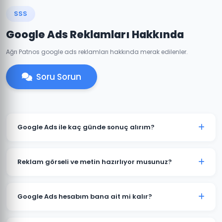
SSS
Google Ads Reklamları Hakkında
Ağrı Patnos google ads reklamları hakkında merak edilenler.
Soru Sorun
Google Ads ile kaç günde sonuç alırım?
Patnos'de iyi optimize edilmiş bir Google Ads
kampanyası genellikle 7-14 gün içinde anlamlı trafik
Reklam görseli ve metin hazırlıyor musunuz?
ve dönüşümler üretmeye başlar. İlk ay veri toplama,
ikinci aydan itibaren optimizasyon yoğunlaşır.
Evet. Patnos'deki müşterilerimiz için reklam metinleri,
görsel tasarımlar ve video reklamlar dahil tüm kreatif
Google Ads hesabım bana ait mi kalır?
içerikleri üretiyoruz. İçerikler hedef kitlenize ve
sektörünüze özel hazırlanır.
Kesinlikle. Patnos'deki tüm projelerimizde hesap