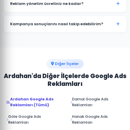
kampanyalar bütçenizi hızla tüketir. Çıldır'deki
Reklam yönetim ücretiniz ne kadar?
işletmelerin büyük çoğunluğu profesyonel yönetimle
maliyetleri %30-50 düşürürken dönüşüm sayısını
Reklam yönetim ücretimiz, aylık reklam bütçenizin
artırmaktadır.
%15-20'si arasında değişmektedir. Çıldır için minimum
Kampanya sonuçlarını nasıl takip edebilirim?
yönetim ücreti 1.000 TL/ay'dır. Bütçe ve hedeflerinize
göre özel teklif sunuyoruz.
Çıldır kampanyalarınız için Google Ads hesabınıza tam
erişim sağlıyoruz. Ek olarak aylık performans raporu,
tıklama, gösterim, dönüşüm ve reklam harcaması
verileri ile sunulmaktadır.
Diğer İlçeler
Ardahan'da Diğer İlçelerde Google Ads
Reklamları
Ardahan Google Ads
Damal Google Ads
Reklamları (Tümü)
Reklamları
Göle Google Ads
Hanak Google Ads
Reklamları
Reklamları