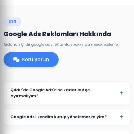
SSS
Google Ads Reklamları Hakkında
Ardahan Çıldır google ads reklamları hakkında merak edilenler.
Soru Sorun
Çıldır'de Google Ads'e ne kadar bütçe
ayırmalıyım?
Çıldır'deki sektörünüze ve rekabete göre aylık 1.500 TL
ile başlanabilir. Ancak anlamlı sonuçlar için 3.000-
Google Ads'i kendim kurup yönetemez miyim?
5.000 TL+ bütçe önerilmektedir. Ücretsiz bütçe analizi
için iletişime geçin.
Teknik olarak mümkündür; ancak optimize edilmemiş