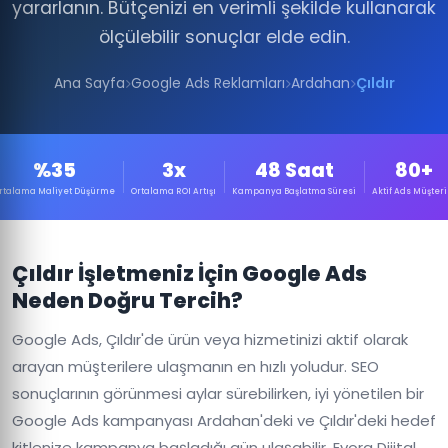
yararlanın. Bütçenizi en verimli şekilde kullanarak
ölçülebilir sonuçlar elde edin.
Ana Sayfa
Google Ads Reklamları
Ardahan
Çıldır
%35
3x
48 Saat
80+
rtalama Maliyet Düşürme
Ortalama ROI Artışı
Kampanya Başlatma Süresi
Aktif Ads Müşteri
Çıldır İşletmeniz İçin Google Ads
Neden Doğru Tercih?
Google Ads, Çıldır'de ürün veya hizmetinizi aktif olarak
arayan müşterilere ulaşmanın en hızlı yoludur. SEO
sonuçlarının görünmesi aylar sürebilirken, iyi yönetilen bir
Google Ads kampanyası Ardahan'deki ve Çıldır'deki hedef
kitlenize kampanya başladığı gün ulaşabilir. Evora Dijital,