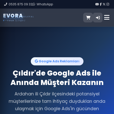
0535 875 09 32
WhatsApp
E
V
O
R
A
DIJITAL
V
— Value
(İş Değeri)
Google Ads Reklamları
Çıldır'de Google Ads ile
Anında Müşteri Kazanın
Ardahan ili Çıldır ilçesindeki potansiyel
müşterilerinize tam ihtiyaç duydukları anda
ulaşmak için Google Ads'in gücünden