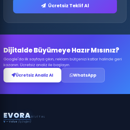
Ücretsiz Teklif Al
Dijitalde Büyümeye Hazır Mısınız?
Google'da ilk sayfaya çıkın, reklam bütçenizi katlar halinde geri
kazanın. Ücretsiz analiz ile başlayın.
Ücretsiz Analiz Al
WhatsApp
E
V
O
R
A
DIJITAL
V
— Value
(İş Değeri)