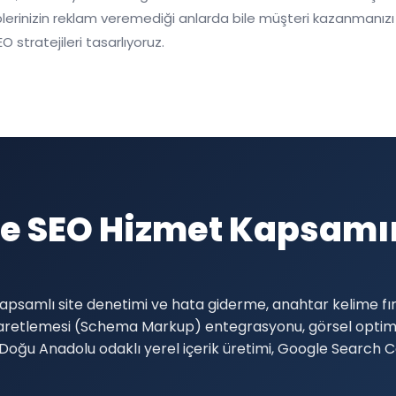
lerinizin reklam veremediği anlarda bile müşteri kazanmanızı s
O stratejileri tasarlıyoruz.
le SEO Hizmet Kapsamı
psamlı site denetimi ve hata giderme, anahtar kelime fırs
şaretlemesi (Schema Markup) entegrasyonu, görsel optimi
e Doğu Anadolu odaklı yerel içerik üretimi, Google Search