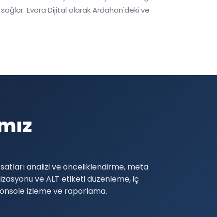
ağlar. Evora Dijital olarak Ardahan'deki ve
mız
atları analizi ve önceliklendirme, meta
zasyonu ve ALT etiketi düzenleme, iç
 Console izleme ve raporlama.