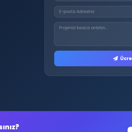
Ücret
sınız?