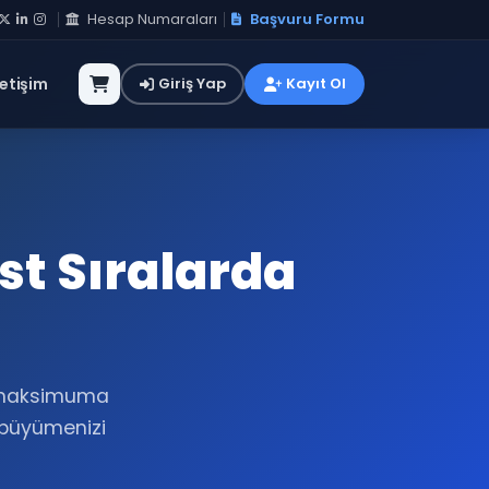
Hesap Numaraları
Başvuru Formu
letişim
Giriş Yap
Kayıt Ol
st Sıralarda
ü maksimuma
k büyümenizi