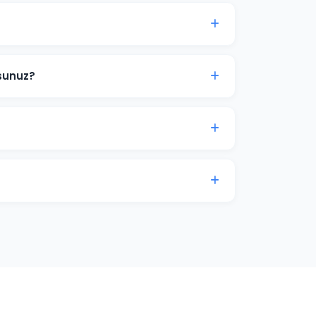
ermek etik değildir çünkü sıralamalar
erimizde şeffaf hedefler koyuyor ve bu
sunuz?
ime araştırması yapıyoruz. Paket
r. Önce en değerli ve ulaşılabilir
ize edilmiş, özgün Türkçe içerikler
e'a hitap edecek şekilde kurgulanır.
 kategori optimizasyonu ve yapısal veri
e satışlarınızı artırmak için iletişime geçin.