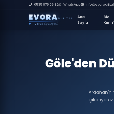
0535 875 09 32
WhatsApp
info@evoradijita
E
V
O
R
A
Ana
Biz
DIJITAL
Sayfa
Kimiz
V
— Value
(İş Değeri)
Göle'den Dü
Ardahan'ni
çıkarıyoruz