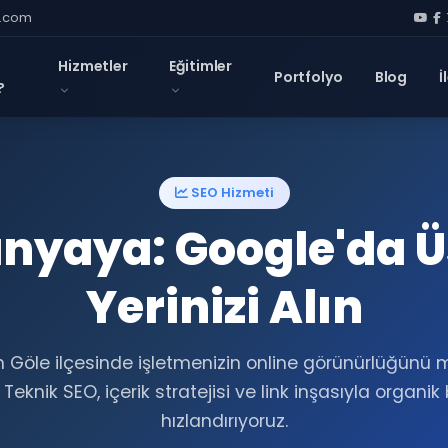
l.com
Hizmetler
Eğitimler
Portfolyo
Blog
İ
?
SEO Hizmeti
nyaya: Google'da Ü
Yerinizi Alın
n Göle ilçesinde işletmenizin online görünürlüğün
. Teknik SEO, içerik stratejisi ve link inşasıyla organi
hızlandırıyoruz.