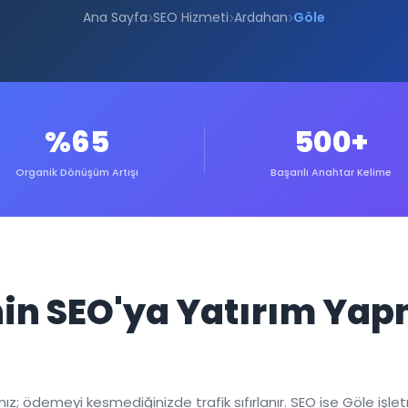
Ana Sayfa
SEO Hizmeti
Ardahan
Göle
%65
500+
Organik Dönüşüm Artışı
Başarılı Anahtar Kelime
inin SEO'ya Yatırım Ya
; ödemeyi kesmediğinizde trafik sıfırlanır. SEO ise Göle işletme