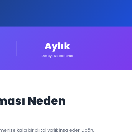
Aylık
Detaylı Raporlama
pması Neden
nize kalıcı bir dijital varlık inşa eder. Doğru