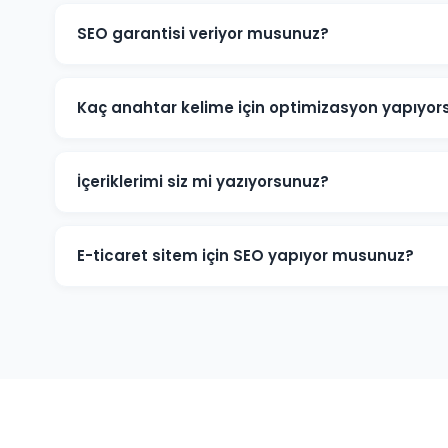
SEO garantisi veriyor musunuz?
Belirli anahtar kelimelerde kesin sıralama garantisi v
Google'ın algoritmalarına bağlıdır. Ancak Göle projel
Kaç anahtar kelime için optimizasyon yapıyor
hedeflere ulaşmak için tüm çabamızı sarf ediyoruz.
Göle projelerine başlamadan kapsamlı bir anahtar kel
büyüklüğüne göre 20-200+ anahtar kelime hedeflenebili
İçeriklerimi siz mi yazıyorsunuz?
kelimelere odaklanıyoruz.
Evet. Göle ve sektörünüze odaklı, SEO açısından optim
üretiyoruz. İçeriklerimiz hem okuyucuya hem de Googl
E-ticaret sitem için SEO yapıyor musunuz?
Göle'deki e-ticaret işletmelerine ürün sayfası SEO'su,
entegrasyonu gibi özelleşmiş hizmetler sunuyoruz. Onlin