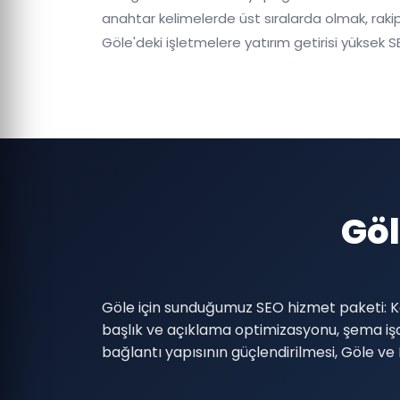
anahtar kelimelerde üst sıralarda olmak, rakip
Göle'deki işletmelere yatırım getirisi yüksek SE
Gö
Göle için sunduğumuz SEO hizmet paketi: Ka
başlık ve açıklama optimizasyonu, şema i
bağlantı yapısının güçlendirilmesi, Göle v