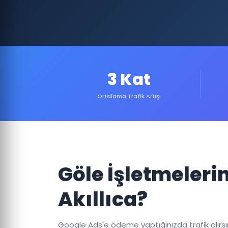
3 Kat
Ortalama Trafik Artışı
Göle İşletmeler
Akıllıca?
Google Ads'e ödeme yaptığınızda trafik alırsınız