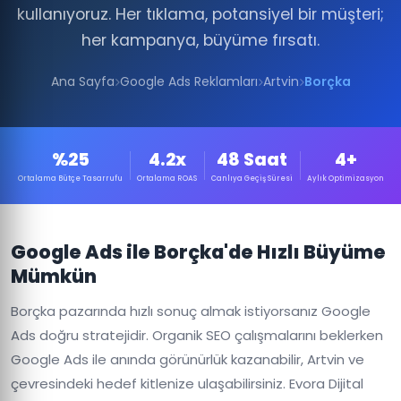
kullanıyoruz. Her tıklama, potansiyel bir müşteri;
her kampanya, büyüme fırsatı.
Ana Sayfa
Google Ads Reklamları
Artvin
Borçka
%25
4.2x
48 Saat
4+
Ortalama Bütçe Tasarrufu
Ortalama ROAS
Canlıya Geçiş Süresi
Aylık Optimizasyon
Google Ads ile Borçka'de Hızlı Büyüme
Mümkün
Borçka pazarında hızlı sonuç almak istiyorsanız Google
Ads doğru stratejidir. Organik SEO çalışmalarını beklerken
Google Ads ile anında görünürlük kazanabilir, Artvin ve
çevresindeki hedef kitlenize ulaşabilirsiniz. Evora Dijital