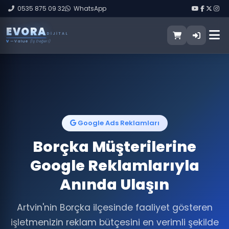
0535 875 09 32
WhatsApp
E
V
O
R
A
DIJITAL
V
— Value
(İş Değeri)
Google Ads Reklamları
Borçka Müşterilerine
Google Reklamlarıyla
Anında Ulaşın
Artvin'nin Borçka ilçesinde faaliyet gösteren
işletmenizin reklam bütçesini en verimli şekilde