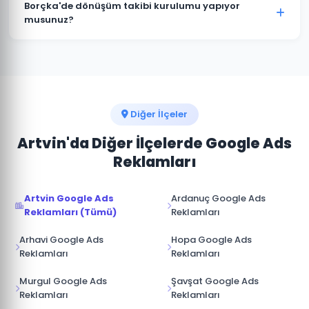
istediğiniz zaman duraklatabilir veya
Borçka'de dönüşüm takibi kurulumu yapıyor
sonlandırabilirsiniz. Kampanya durdurulduğunda
musunuz?
reklamlar anında yayından kalkar ve bütçe
Kesinlikle. Borçka projelerimizin tamamında telefon
harcanmaz.
araması, form doldurma, satın alma ve diğer hedef
dönüşümler için Google Analytics ve Google Ads
dönüşüm izlemesini kuruyoruz.
Diğer İlçeler
Artvin'da Diğer İlçelerde Google Ads
Reklamları
Artvin Google Ads
Ardanuç Google Ads
Reklamları (Tümü)
Reklamları
Arhavi Google Ads
Hopa Google Ads
Reklamları
Reklamları
Murgul Google Ads
Şavşat Google Ads
Reklamları
Reklamları