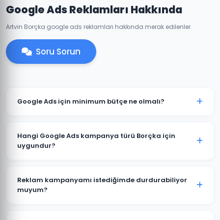
Google Ads Reklamları Hakkında
Artvin Borçka google ads reklamları hakkında merak edilenler.
Soru Sorun
Google Ads için minimum bütçe ne olmalı?
Borçka'de anlamlı sonuçlar için önerilen minimum
aylık reklam bütçesi 2.000 TL'dir. Sektörünüz ve
Hangi Google Ads kampanya türü Borçka için
rekabete göre bu rakam değişebilir. Ücretsiz bütçe
uygundur?
analizi sunuyoruz.
Borçka'deki işletme türünüze göre öneri değişir. Yerel
hizmet işletmeleri için Arama Ağı ve Yerel
Reklam kampanyamı istediğimde durdurabiliyor
Kampanyalar, e-ticaret için Alışveriş Kampanyaları,
muyum?
marka bilinirliği için Görüntülü Reklam uygundur.
Evet. Borçka'deki Google Ads kampanyalarınızı