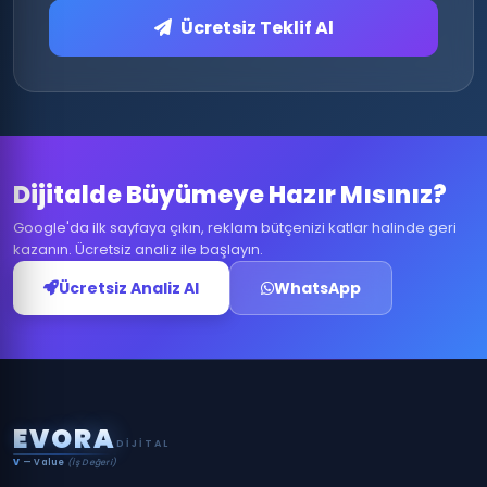
Ücretsiz Teklif Al
Dijitalde Büyümeye Hazır Mısınız?
Google'da ilk sayfaya çıkın, reklam bütçenizi katlar halinde geri
kazanın. Ücretsiz analiz ile başlayın.
Ücretsiz Analiz Al
WhatsApp
E
V
O
R
A
DIJITAL
V
— Value
(İş Değeri)