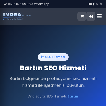
0535 875 09 32
WhatsApp
E
V
O
R
A
DIJITAL
V
— Value
(İş Değeri)
SEO Hizmeti
Bartın SEO Hizmeti
Bartın bölgesinde profesyonel seo hizmeti
hizmeti ile işletmenizi büyütün.
Ana Sayfa
SEO Hizmeti
Bartın