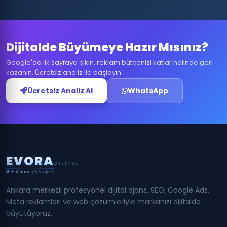
Dijitalde Büyümeye Hazır Mısınız?
Google'da ilk sayfaya çıkın, reklam bütçenizi katlar halinde geri
kazanın. Ücretsiz analiz ile başlayın.
Ücretsiz Analiz Al
WhatsApp
E
V
O
R
A
DIJITAL
V
— Value
(İş Değeri)
Ankara merkezli profesyonel dijital ajans. SEO, Google Ads,
Meta reklamları ve web çözümleriyle markanızı dijitalde
büyütüyoruz.