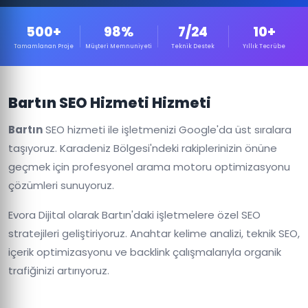
500+
98%
7/24
10+
Tamamlanan Proje
Müşteri Memnuniyeti
Teknik Destek
Yıllık Tecrübe
Bartın SEO Hizmeti Hizmeti
Bartın
SEO hizmeti ile işletmenizi Google'da üst sıralara
taşıyoruz. Karadeniz Bölgesi'ndeki rakiplerinizin önüne
geçmek için profesyonel arama motoru optimizasyonu
çözümleri sunuyoruz.
Evora Dijital olarak Bartın'daki işletmelere özel SEO
stratejileri geliştiriyoruz. Anahtar kelime analizi, teknik SEO,
içerik optimizasyonu ve backlink çalışmalarıyla organik
trafiğinizi artırıyoruz.