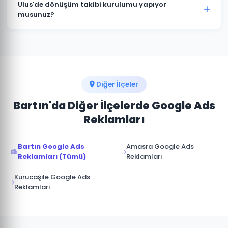
zaman duraklatabilir veya sonlandırabilirsiniz.
Ulus'de dönüşüm takibi kurulumu yapıyor
Kampanya durdurulduğunda reklamlar anında
musunuz?
yayından kalkar ve bütçe harcanmaz.
Kesinlikle. Ulus projelerimizin tamamında telefon
araması, form doldurma, satın alma ve diğer hedef
dönüşümler için Google Analytics ve Google Ads
dönüşüm izlemesini kuruyoruz.
Diğer İlçeler
Bartın'da Diğer İlçelerde Google Ads
Reklamları
Bartın Google Ads
Amasra Google Ads
Reklamları (Tümü)
Reklamları
Kurucaşile Google Ads
Reklamları