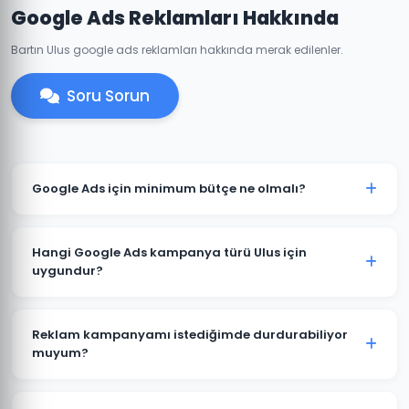
Google Ads Reklamları Hakkında
Bartın Ulus google ads reklamları hakkında merak edilenler.
Soru Sorun
Google Ads için minimum bütçe ne olmalı?
Ulus'de anlamlı sonuçlar için önerilen minimum aylık
reklam bütçesi 2.000 TL'dir. Sektörünüz ve rekabete
Hangi Google Ads kampanya türü Ulus için
göre bu rakam değişebilir. Ücretsiz bütçe analizi
uygundur?
sunuyoruz.
Ulus'deki işletme türünüze göre öneri değişir. Yerel
hizmet işletmeleri için Arama Ağı ve Yerel
Reklam kampanyamı istediğimde durdurabiliyor
Kampanyalar, e-ticaret için Alışveriş Kampanyaları,
muyum?
marka bilinirliği için Görüntülü Reklam uygundur.
Evet. Ulus'deki Google Ads kampanyalarınızı istediğiniz