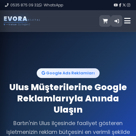
0535 875 09 32
WhatsApp
E
V
O
R
A
DIJITAL
V
— Value
(İş Değeri)
Google Ads Reklamları
Ulus Müşterilerine Google
Reklamlarıyla Anında
Ulaşın
Bartın'nin Ulus ilçesinde faaliyet gösteren
işletmenizin reklam bütçesini en verimli şekilde