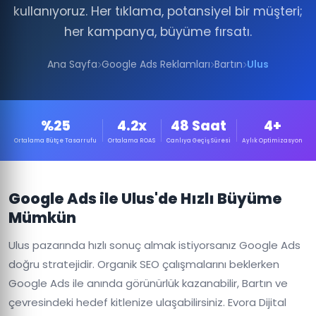
kullanıyoruz. Her tıklama, potansiyel bir müşteri;
her kampanya, büyüme fırsatı.
Ana Sayfa
Google Ads Reklamları
Bartın
Ulus
%25
4.2x
48 Saat
4+
Ortalama Bütçe Tasarrufu
Ortalama ROAS
Canlıya Geçiş Süresi
Aylık Optimizasyon
Google Ads ile Ulus'de Hızlı Büyüme
Mümkün
Ulus pazarında hızlı sonuç almak istiyorsanız Google Ads
doğru stratejidir. Organik SEO çalışmalarını beklerken
Google Ads ile anında görünürlük kazanabilir, Bartın ve
çevresindeki hedef kitlenize ulaşabilirsiniz. Evora Dijital