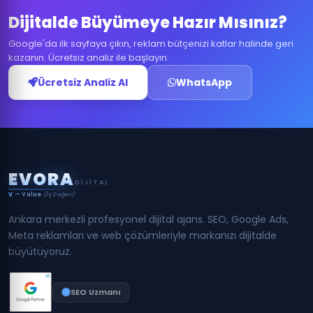
Dijitalde Büyümeye Hazır Mısınız?
Google'da ilk sayfaya çıkın, reklam bütçenizi katlar halinde geri
kazanın. Ücretsiz analiz ile başlayın.
Ücretsiz Analiz Al
WhatsApp
E
V
O
R
A
DIJITAL
V
— Value
(İş Değeri)
Ankara merkezli profesyonel dijital ajans. SEO, Google Ads,
Meta reklamları ve web çözümleriyle markanızı dijitalde
büyütüyoruz.
SEO Uzmanı