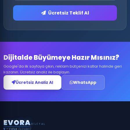
Ücretsiz Teklif Al
Dijitalde Büyümeye Hazır Mısınız?
Google'da ilk sayfaya çıkın, reklam bütçenizi katlar halinde geri
kazanın. Ücretsiz analiz ile başlayın.
Ücretsiz Analiz Al
WhatsApp
E
V
O
R
A
DIJITAL
V
— Value
(İş Değeri)