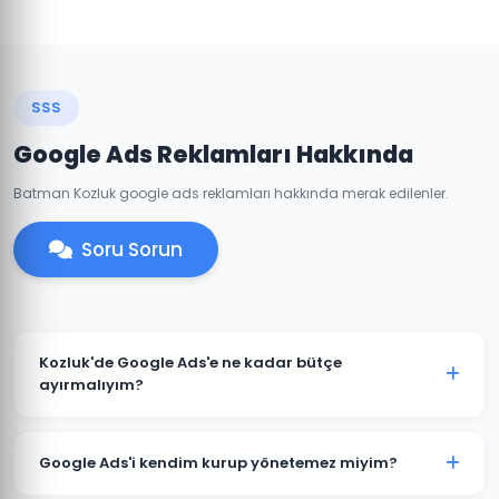
SSS
Google Ads Reklamları Hakkında
Batman Kozluk google ads reklamları hakkında merak edilenler.
Soru Sorun
Kozluk'de Google Ads'e ne kadar bütçe
ayırmalıyım?
Kozluk'deki sektörünüze ve rekabete göre aylık 1.500 TL
ile başlanabilir. Ancak anlamlı sonuçlar için 3.000-
Google Ads'i kendim kurup yönetemez miyim?
5.000 TL+ bütçe önerilmektedir. Ücretsiz bütçe analizi