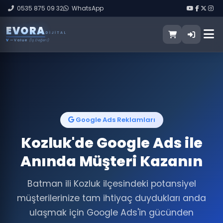
0535 875 09 32
WhatsApp
E
V
O
R
A
DIJITAL
V
— Value
(İş Değeri)
Google Ads Reklamları
Kozluk'de Google Ads ile
Anında Müşteri Kazanın
Batman ili Kozluk ilçesindeki potansiyel
müşterilerinize tam ihtiyaç duydukları anda
ulaşmak için Google Ads'in gücünden