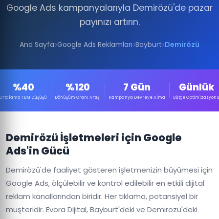
Google Ads kampanyalarıyla Demirözü'de pazar
payınızı artırın.
Ana Sayfa
Google Ads Reklamları
Bayburt
Demirözü
%40
%120
7 Gün
Günlük
Ortalama TBM Düşüşü
Dönüşüm Oranı Artışı
Kampanya Devreye Alma
Bütçe Optimizasyon
Demirözü İşletmeleri için Google
Ads'in Gücü
Demirözü'de faaliyet gösteren işletmenizin büyümesi için
Google Ads, ölçülebilir ve kontrol edilebilir en etkili dijital
reklam kanallarından biridir. Her tıklama, potansiyel bir
müşteridir. Evora Dijital, Bayburt'deki ve Demirözü'deki