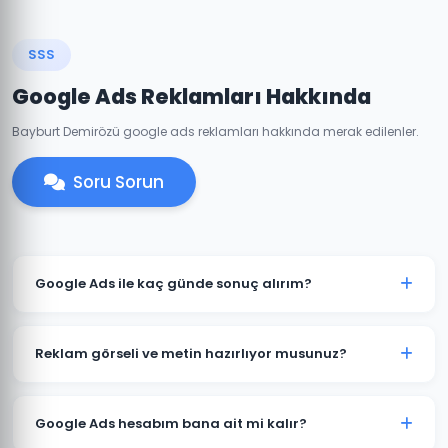
SSS
Google Ads Reklamları Hakkında
Bayburt Demirözü google ads reklamları hakkında merak edilenler.
Soru Sorun
Google Ads ile kaç günde sonuç alırım?
Demirözü'de iyi optimize edilmiş bir Google Ads
kampanyası genellikle 7-14 gün içinde anlamlı trafik
Reklam görseli ve metin hazırlıyor musunuz?
ve dönüşümler üretmeye başlar. İlk ay veri toplama,
ikinci aydan itibaren optimizasyon yoğunlaşır.
Evet. Demirözü'deki müşterilerimiz için reklam
metinleri, görsel tasarımlar ve video reklamlar dahil
Google Ads hesabım bana ait mi kalır?
tüm kreatif içerikleri üretiyoruz. İçerikler hedef