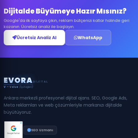
Dijitalde Büyümeye Hazır Mısınız?
Google'da ilk sayfaya çıkın, reklam bütçenizi katlar halinde geri
kazanın. Ücretsiz analiz ile başlayın.
Ücretsiz Analiz Al
WhatsApp
E
V
O
R
A
DIJITAL
V
— Value
(İş Değeri)
Ankara merkezli profesyonel dijital ajans. SEO, Google Ads,
Meta reklamları ve web çözümleriyle markanızı dijitalde
büyütüyoruz.
SEO Uzmanı