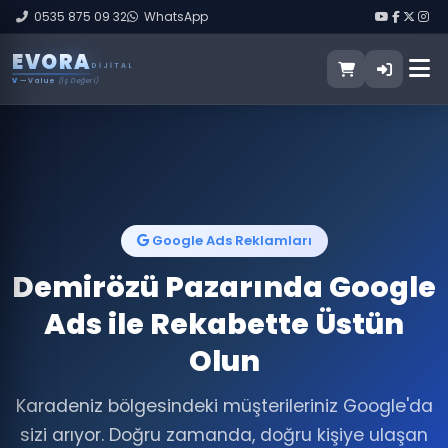
0535 875 09 32
WhatsApp
E
V
O
R
A
DIJITAL
V
— Value
(İş Değeri)
Google Ads Reklamları
Demirözü Pazarında Google
Ads ile Rekabette Üstün
Olun
Karadeniz bölgesindeki müşterileriniz Google'da
sizi arıyor. Doğru zamanda, doğru kişiye ulaşan