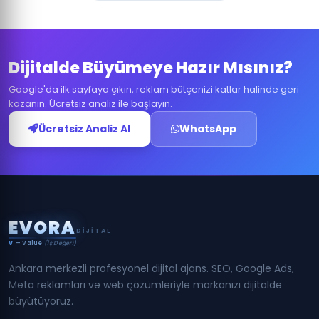
Dijitalde Büyümeye Hazır Mısınız?
Google'da ilk sayfaya çıkın, reklam bütçenizi katlar halinde geri
kazanın. Ücretsiz analiz ile başlayın.
Ücretsiz Analiz Al
WhatsApp
E
V
O
R
A
DIJITAL
V
— Value
(İş Değeri)
Ankara merkezli profesyonel dijital ajans. SEO, Google Ads,
Meta reklamları ve web çözümleriyle markanızı dijitalde
büyütüyoruz.