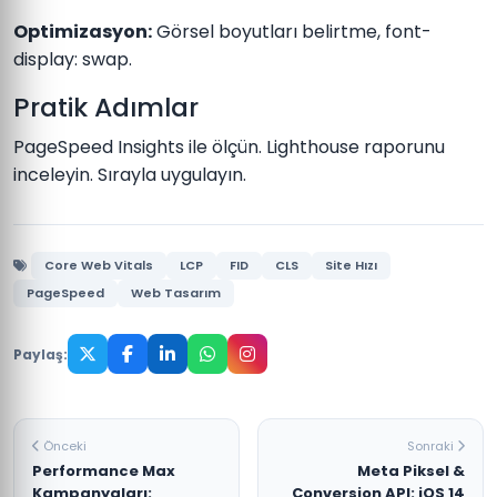
Optimizasyon:
Görsel boyutları belirtme, font-
display: swap.
Pratik Adımlar
PageSpeed Insights ile ölçün. Lighthouse raporunu
inceleyin. Sırayla uygulayın.
Core Web Vitals
LCP
FID
CLS
Site Hızı
PageSpeed
Web Tasarım
Paylaş:
Önceki
Sonraki
Performance Max
Meta Piksel &
Kampanyaları:
Conversion API: iOS 14