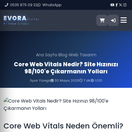
0535 875 09 32
WhatsApp
E
V
O
R
A
DIJITAL
V
— Value
(İş Değeri)
Ana Sayfa
Blog
Web Tasarım
Core Web Vitals Nedir? Site Hızınızı
98/100'e Çıkarmanın Yolları
İlyas Yüregir
30 Mayıs 2025
7 dk
1.010
Core Web Vitals Neden Önemli?