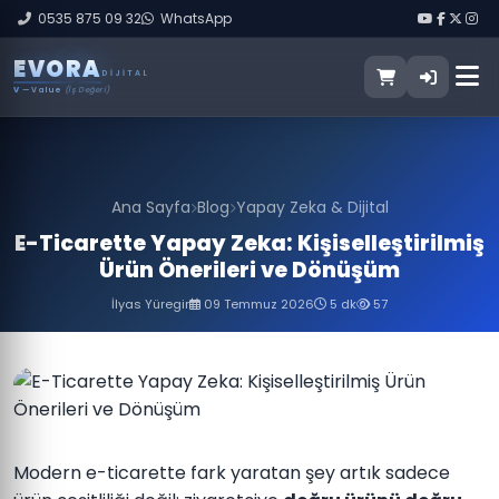
0535 875 09 32
WhatsApp
E
V
O
R
A
DIJITAL
V
— Value
(İş Değeri)
Ana Sayfa
Blog
Yapay Zeka & Dijital
E-Ticarette Yapay Zeka: Kişiselleştirilmiş
Ürün Önerileri ve Dönüşüm
İlyas Yüregir
09 Temmuz 2026
5 dk
57
Modern e-ticarette fark yaratan şey artık sadece