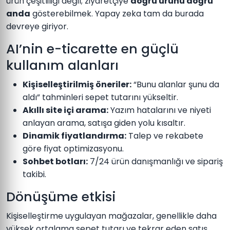
ürün çeşitliliği değil; ziyaretçiye
doğru ürünü doğru
anda
gösterebilmek. Yapay zeka tam da burada
devreye giriyor.
AI’nin e-ticarette en güçlü
kullanım alanları
Kişiselleştirilmiş öneriler:
“Bunu alanlar şunu da
aldı” tahminleri sepet tutarını yükseltir.
Akıllı site içi arama:
Yazım hatalarını ve niyeti
anlayan arama, satışa giden yolu kısaltır.
Dinamik fiyatlandırma:
Talep ve rekabete
göre fiyat optimizasyonu.
Sohbet botları:
7/24 ürün danışmanlığı ve sipariş
takibi.
Dönüşüme etkisi
Kişiselleştirme uygulayan mağazalar, genellikle daha
yüksek ortalama sepet tutarı ve tekrar eden satış