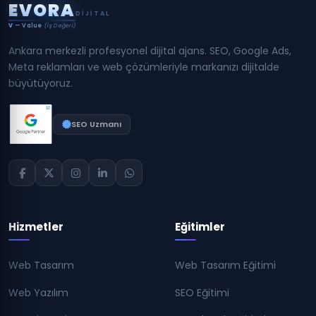
E
V
O
R
A
DIJITAL
V
— Value
(İş Değeri)
Ankara merkezli profesyonel dijital ajans. SEO, Google Ads,
Meta reklamları ve web çözümleriyle markanızı dijitalde
büyütüyoruz.
SEO Uzmanı
Hizmetler
Eğitimler
Web Tasarım
Web Tasarım Eğitimi
Web Yazılım
SEO Eğitimi