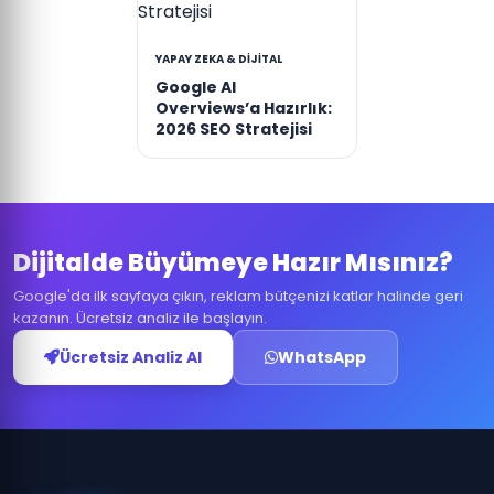
YAPAY ZEKA & DIJITAL
Google AI
Overviews’a Hazırlık:
2026 SEO Stratejisi
Dijitalde Büyümeye Hazır Mısınız?
Google'da ilk sayfaya çıkın, reklam bütçenizi katlar halinde geri
kazanın. Ücretsiz analiz ile başlayın.
Ücretsiz Analiz Al
WhatsApp