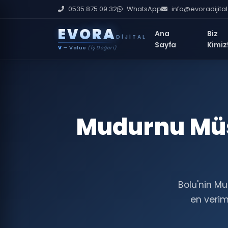
0535 875 09 32
WhatsApp
info@evoradijita
E
V
O
R
A
Ana
Biz
DIJITAL
Sayfa
Kimiz
V
— Value
(İş Değeri)
Mudurnu Müşt
Bolu'nin Mu
en veriml