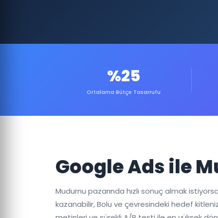
%25
Ortalama Bütçe Tasarrufu
Google Ads ile 
Mudurnu pazarında hızlı sonuç almak istiyorsa
kazanabilir, Bolu ve çevresindeki hedef kitleni
metinleri ve sürekli A/B testi ile en yüksek d