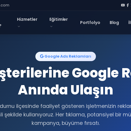
l.com
Hizmetler
Eğitimler
Portfolyo
Blog
İ
?
Google Ads Reklamları
erilerine Google 
Anında Ulaşın
durnu ilçesinde faaliyet gösteren işletmenizin rekl
i şekilde kullanıyoruz. Her tıklama, potansiyel bir mü
kampanya, büyüme fırsatı.