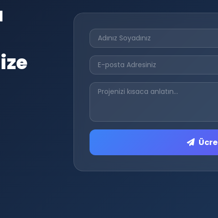
a
ize
Ücret