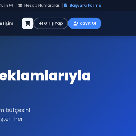
Hesap Numaraları
Başvuru Formu
letişim
Giriş Yap
Kayıt Ol
Reklamlarıyla
am bütçesini
şteri; her