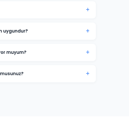
lık reklam bütçesi 2.000 TL'dir. Sektörünüz
 analizi sunuyoruz.
n uygundur?
el hizmet işletmeleri için Arama Ağı ve Yerel
rka bilinirliği için Görüntülü Reklam
iyor muyum?
iğiniz zaman duraklatabilir veya
amlar anında yayından kalkar ve bütçe
r musunuz?
n araması, form doldurma, satın alma ve
gle Ads dönüşüm izlemesini kuruyoruz.