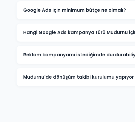
Google Ads için minimum bütçe ne olmalı?
Mudurnu'de anlamlı sonuçlar için önerilen minimum ay
ve rekabete göre bu rakam değişebilir. Ücretsiz bütçe
Hangi Google Ads kampanya türü Mudurnu içi
Mudurnu'deki işletme türünüze göre öneri değişir. Yer
Kampanyalar, e-ticaret için Alışveriş Kampanyaları, ma
Reklam kampanyamı istediğimde durdurabil
uygundur.
Evet. Mudurnu'deki Google Ads kampanyalarınızı isted
sonlandırabilirsiniz. Kampanya durdurulduğunda rekl
Mudurnu'de dönüşüm takibi kurulumu yapıyo
harcanmaz.
Kesinlikle. Mudurnu projelerimizin tamamında telefo
diğer hedef dönüşümler için Google Analytics ve Goo