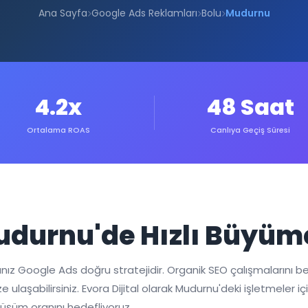
Ana Sayfa
Google Ads Reklamları
Bolu
Mudurnu
4.2x
48 Saat
Ortalama ROAS
Canlıya Geçiş Süresi
Mudurnu'de Hızlı Büy
nız Google Ads doğru stratejidir. Organik SEO çalışmalarını b
ze ulaşabilirsiniz. Evora Dijital olarak Mudurnu'deki işletmeler
önüşüm oranını hedefliyoruz.