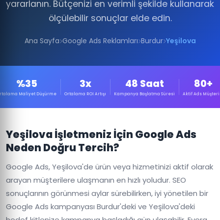
yararlanın. Bütçenizi en verimli şekilde kullanarak
ölçülebilir sonuçlar elde edin.
Ana Sayfa
Google Ads Reklamları
Burdur
Yeşilova
%35
3x
48 Saat
80+
rtalama Maliyet Düşürme
Ortalama ROI Artışı
Kampanya Başlatma Süresi
Aktif Ads Müşteri
Yeşilova İşletmeniz İçin Google Ads
Neden Doğru Tercih?
Google Ads, Yeşilova'de ürün veya hizmetinizi aktif olarak
arayan müşterilere ulaşmanın en hızlı yoludur. SEO
sonuçlarının görünmesi aylar sürebilirken, iyi yönetilen bir
Google Ads kampanyası Burdur'deki ve Yeşilova'deki
hedef kitlenize kampanya başladığı gün ulaşabilir. Evora