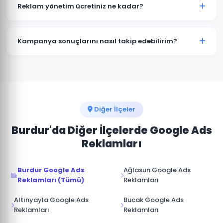
kampanyalar bütçenizi hızla tüketir. Yeşilova'deki
Reklam yönetim ücretiniz ne kadar?
işletmelerin büyük çoğunluğu profesyonel yönetimle
maliyetleri %30-50 düşürürken dönüşüm sayısını
Reklam yönetim ücretimiz, aylık reklam bütçenizin
artırmaktadır.
%15-20'si arasında değişmektedir. Yeşilova için
Kampanya sonuçlarını nasıl takip edebilirim?
minimum yönetim ücreti 1.000 TL/ay'dır. Bütçe ve
hedeflerinize göre özel teklif sunuyoruz.
Yeşilova kampanyalarınız için Google Ads hesabınıza
tam erişim sağlıyoruz. Ek olarak aylık performans
raporu, tıklama, gösterim, dönüşüm ve reklam
harcaması verileri ile sunulmaktadır.
Diğer İlçeler
Burdur'da Diğer İlçelerde Google Ads
Reklamları
Burdur Google Ads
Ağlasun Google Ads
Reklamları (Tümü)
Reklamları
Altınyayla Google Ads
Bucak Google Ads
Reklamları
Reklamları