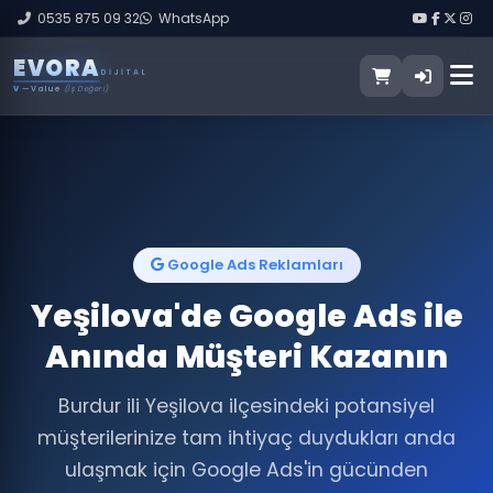
0535 875 09 32
WhatsApp
E
V
O
R
A
DIJITAL
V
— Value
(İş Değeri)
Google Ads Reklamları
Yeşilova'de Google Ads ile
Anında Müşteri Kazanın
Burdur ili Yeşilova ilçesindeki potansiyel
müşterilerinize tam ihtiyaç duydukları anda
ulaşmak için Google Ads'in gücünden