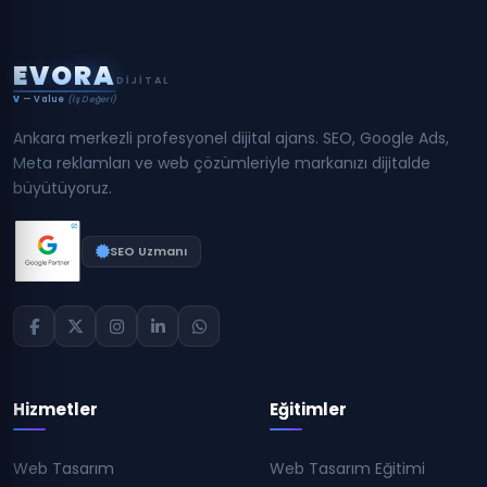
E
V
O
R
A
DIJITAL
V
— Value
(İş Değeri)
Ankara merkezli profesyonel dijital ajans. SEO, Google Ads,
Meta reklamları ve web çözümleriyle markanızı dijitalde
büyütüyoruz.
SEO Uzmanı
Hizmetler
Eğitimler
Web Tasarım
Web Tasarım Eğitimi