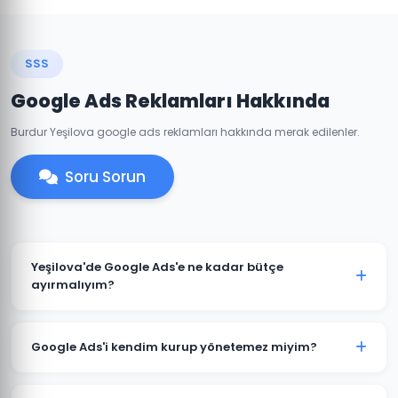
SSS
Google Ads Reklamları Hakkında
Burdur Yeşilova google ads reklamları hakkında merak edilenler.
Soru Sorun
Yeşilova'de Google Ads'e ne kadar bütçe
ayırmalıyım?
Yeşilova'deki sektörünüze ve rekabete göre aylık 1.500
TL ile başlanabilir. Ancak anlamlı sonuçlar için 3.000-
Google Ads'i kendim kurup yönetemez miyim?
5.000 TL+ bütçe önerilmektedir. Ücretsiz bütçe analizi
için iletişime geçin.
Teknik olarak mümkündür; ancak optimize edilmemiş