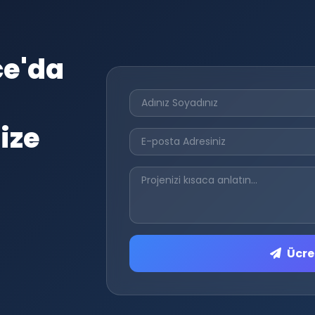
ce'da
ize
Ücret