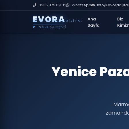
0535 875 09 32
WhatsApp
info@evoradijita
E
V
O
R
A
Ana
Biz
DIJITAL
Sayfa
Kimiz
V
— Value
(İş Değeri)
Yenice Paza
Marmar
zamanda,