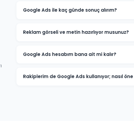
Google Ads ile kaç günde sonuç alırım?
Yenice'de iyi optimize edilmiş bir Google Ads kampanya
ve dönüşümler üretmeye başlar. İlk ay veri toplama, i
Reklam görseli ve metin hazırlıyor musunuz?
Evet. Yenice'deki müşterilerimiz için reklam metinleri,
tüm kreatif içerikleri üretiyoruz. İçerikler hedef kitlen
Google Ads hesabım bana ait mi kalır?
ı
Kesinlikle. Yenice'deki tüm projelerimizde hesap müşte
seviyesinde değil, reklam yöneticisi seviyesinde sağlanı
Rakiplerim de Google Ads kullanıyor; nasıl ö
tam kontrole sahip olursunuz.
Yenice pazarında rakip analizi yaparak onların güçlü ve
anahtar kelimelere odaklanarak, daha iyi açılış sayfası
akıllıca yöneterek üstünlük sağlıyoruz.