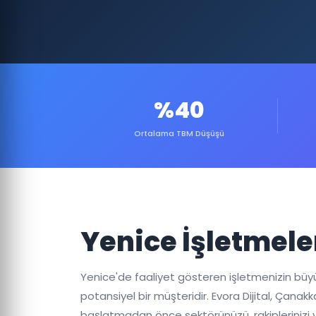
%40
Ortalama TBM Düşüşü
Yenice İşletmele
Yenice'de faaliyet gösteren işletmenizin büyümes
potansiyel bir müşteridir. Evora Dijital, Çan
başlatmadan önce sektörünüzü, rakiplerinizi 