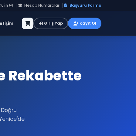
Hesap Numaraları
Başvuru Formu
letişim
Giriş Yap
Kayıt Ol
le Rekabette
. Doğru
Yenice'de