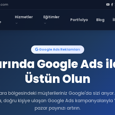
l.com
Hizmetler
Eğitimler
Portfolyo
Blog
İ
?
Google Ads Reklamları
rında Google Ads i
Üstün Olun
a bölgesindeki müşterileriniz Google'da sizi arıyor
 doğru kişiye ulaşan Google Ads kampanyalarıyla 
pazar payınızı artırın.