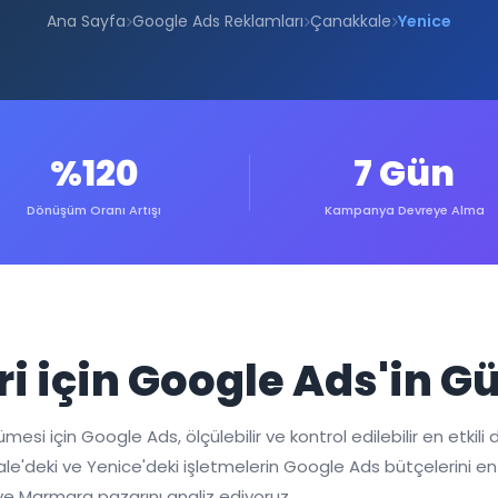
Ana Sayfa
Google Ads Reklamları
Çanakkale
Yenice
%120
7 Gün
Dönüşüm Oranı Artışı
Kampanya Devreye Alma
ri için Google Ads'in G
i için Google Ads, ölçülebilir ve kontrol edilebilir en etkili di
akkale'deki ve Yenice'deki işletmelerin Google Ads bütçelerini
ve Marmara pazarını analiz ediyoruz.