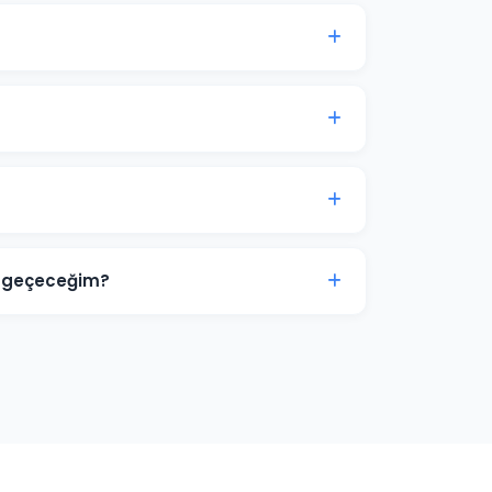
sı genellikle 7-14 gün içinde anlamlı trafik
kinci aydan itibaren optimizasyon yoğunlaşır.
 görsel tasarımlar ve video reklamlar dahil
ize ve sektörünüze özel hazırlanır.
rimize aittir. Ajans erişimi yönetici (admin)
r. İş ilişkisi sona erdiğinde hesap üzerinde
ne geçeceğim?
 zayıf yönlerini tespit ediyoruz. Boş niş
 deneyimi sunarak ve teklif stratejisini