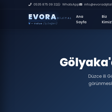
0535 875 09 32
WhatsApp
info@evoradijita
E
V
O
R
A
Ana
Biz
DIJITAL
Sayfa
Kimiz
V
— Value
(İş Değeri)
Gölyaka'
Düzce ili 
görünmesin