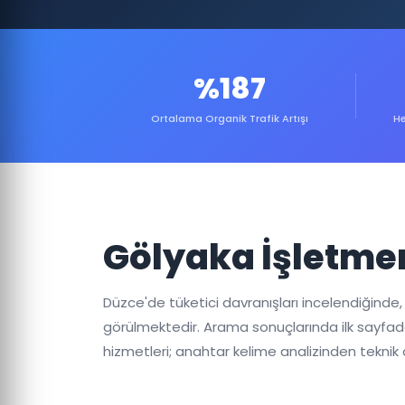
%187
Ortalama Organik Trafik Artışı
He
Gölyaka İşletme
Düzce'de tüketici davranışları incelendiğinde
görülmektedir. Arama sonuçlarında ilk sayfada
hizmetleri; anahtar kelime analizinden teknik