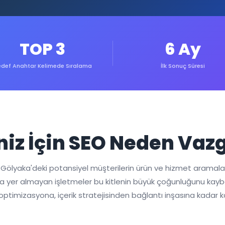
TOP 3
6 Ay
def Anahtar Kelimede Sıralama
İlk Sonuç Süresi
niz İçin SEO Neden Vaz
, Gölyaka'deki potansiyel müşterilerin ürün ve hizmet aramala
 yer almayan işletmeler bu kitlenin büyük çoğunluğunu kaybed
 optimizasyona, içerik stratejisinden bağlantı inşasına kadar 