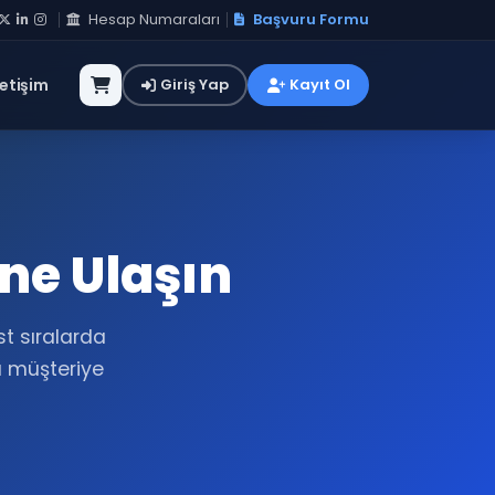
Hesap Numaraları
Başvuru Formu
letişim
Giriş Yap
Kayıt Ol
ne Ulaşın
t sıralarda
a müşteriye