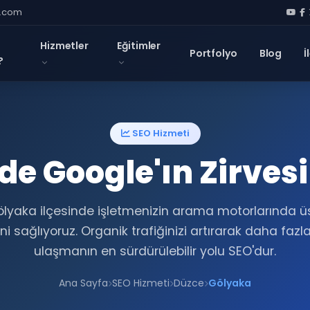
l.com
Hizmetler
Eğitimler
Portfolyo
Blog
İ
?
SEO Hizmeti
de Google'ın Zirvesi
Gölyaka ilçesinde işletmenizin arama motorlarında üs
i sağlıyoruz. Organik trafiğinizi artırarak daha fazl
ulaşmanın en sürdürülebilir yolu SEO'dur.
Ana Sayfa
SEO Hizmeti
Düzce
Gölyaka