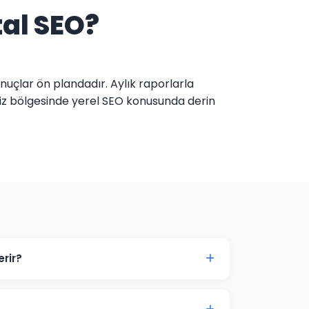
tal SEO?
nuçlar ön plandadır. Aylık raporlarla
niz bölgesinde yerel SEO konusunda derin
rir?
izde genellikle 3-6 ay içinde belirgin
ık süreç öngörülebilir.