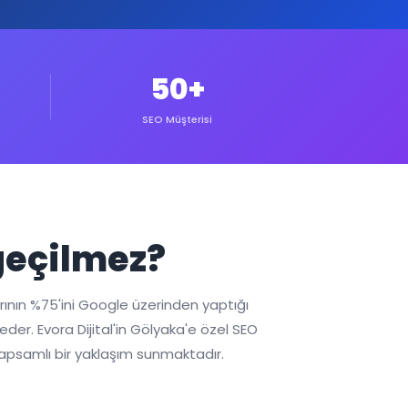
50+
SEO Müşterisi
geçilmez?
rının %75'ini Google üzerinden yaptığı
er. Evora Dijital'in Gölyaka'e özel SEO
kapsamlı bir yaklaşım sunmaktadır.