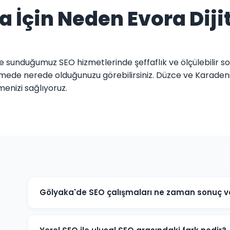
 İçin Neden Evora Diji
re sunduğumuz SEO hizmetlerinde şeffaflık ve ölçülebilir so
elimede nerede olduğunuzu görebilirsiniz. Düzce ve Karade
menizi sağlıyoruz.
Gölyaka'de SEO çalışmaları ne zaman sonuç ve
SEO uzun vadeli bir stratejidir. Gölyaka'deki projelerim
iyileşmeler gözlemlenir. Rekabetçi sektörlerde 6-12 ayl