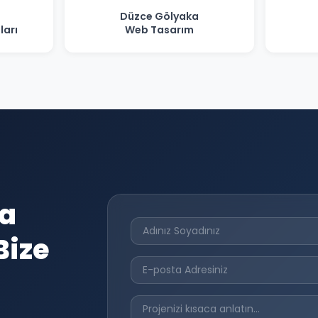
Düzce Gölyaka
ları
Web Tasarım
da
Bize