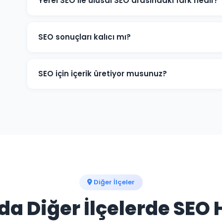
Yerel SEO ile ulusal SEO arasındaki fark nedir?
Yerel SEO, Gölyaka ve çevresindeki müşterileri hedefl
sorgularında öne çıkarır. Ulusal SEO ise tüm Türkiye 
SEO sonuçları kalıcı mı?
genellikle ikisini birleştiriyoruz.
SEO çalışmaları devam ettiği sürece Gölyaka işletmen
Çalışmalar durdurulduğunda sıralamalar zamanla geril
SEO için içerik üretiyor musunuz?
etkinliğini uzun süre korur.
Evet. Gölyaka ve Düzce'ye odaklı, hedef kitlenizin arad
üretiyor ve sitenize yüklüyoruz. İçerik üretimi SEO'nun e
Diğer İlçeler
da Diğer İlçelerde SEO 