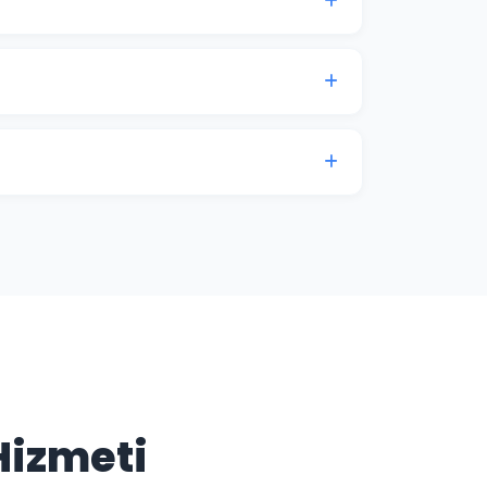
er; Google Haritalar ve "yakınımda"
genelinde rekabet eder. Düzce işletmelerinde
izin konumunu korur ve güçlendirir.
ese de iyi kurulmuş bir SEO altyapısı
ığı sorulara yanıt veren özgün içerikler
n kritik bileşenlerinden biridir.
Hizmeti