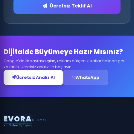
Ücretsiz Teklif Al
Dijitalde Büyümeye Hazır Mısınız?
Google'da ilk sayfaya çıkın, reklam bütçenizi katlar halinde geri
kazanın. Ücretsiz analiz ile başlayın.
Ücretsiz Analiz Al
WhatsApp
E
V
O
R
A
DIJITAL
V
— Value
(İş Değeri)