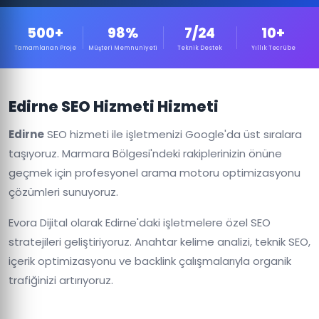
500+
98%
7/24
10+
Tamamlanan Proje
Müşteri Memnuniyeti
Teknik Destek
Yıllık Tecrübe
Edirne SEO Hizmeti Hizmeti
Edirne
SEO hizmeti ile işletmenizi Google'da üst sıralara
taşıyoruz. Marmara Bölgesi'ndeki rakiplerinizin önüne
geçmek için profesyonel arama motoru optimizasyonu
çözümleri sunuyoruz.
Evora Dijital olarak Edirne'daki işletmelere özel SEO
stratejileri geliştiriyoruz. Anahtar kelime analizi, teknik SEO,
içerik optimizasyonu ve backlink çalışmalarıyla organik
trafiğinizi artırıyoruz.