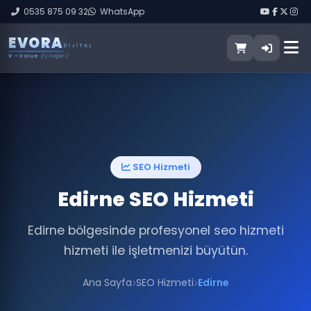
0535 875 09 32
WhatsApp
E
V
O
R
A
DIJITAL
V
— Value
(İş Değeri)
SEO Hizmeti
Edirne SEO Hizmeti
Edirne bölgesinde profesyonel seo hizmeti
hizmeti ile işletmenizi büyütün.
Ana Sayfa
SEO Hizmeti
Edirne