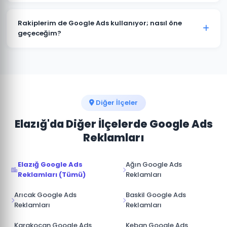
kitlenize ve sektörünüze özel hazırlanır.
Kesinlikle. Alacakaya'deki tüm projelerimizde hesap
müşterimize aittir. Ajans erişimi yönetici (admin)
Rakiplerim de Google Ads kullanıyor; nasıl öne
seviyesinde değil, reklam yöneticisi seviyesinde
geçeceğim?
sağlanır. İş ilişkisi sona erdiğinde hesap üzerinde tam
Alacakaya pazarında rakip analizi yaparak onların
kontrole sahip olursunuz.
güçlü ve zayıf yönlerini tespit ediyoruz. Boş niş
anahtar kelimelere odaklanarak, daha iyi açılış sayfası
deneyimi sunarak ve teklif stratejisini akıllıca
yöneterek üstünlük sağlıyoruz.
Diğer İlçeler
Elazığ'da Diğer İlçelerde Google Ads
Reklamları
Elazığ Google Ads
Ağın Google Ads
Reklamları (Tümü)
Reklamları
Arıcak Google Ads
Baskil Google Ads
Reklamları
Reklamları
Karakoçan Google Ads
Keban Google Ads