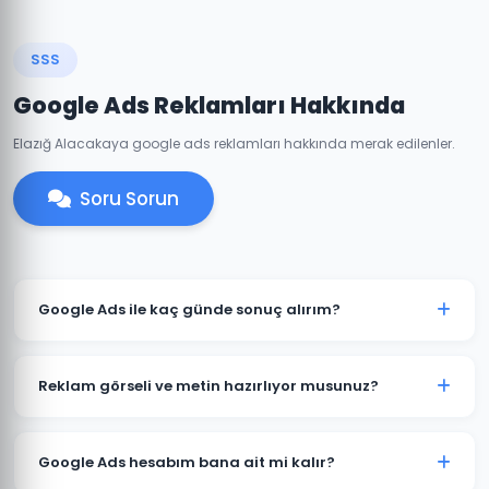
SSS
Google Ads Reklamları Hakkında
Elazığ Alacakaya google ads reklamları hakkında merak edilenler.
Soru Sorun
Google Ads ile kaç günde sonuç alırım?
Alacakaya'de iyi optimize edilmiş bir Google Ads
kampanyası genellikle 7-14 gün içinde anlamlı trafik
Reklam görseli ve metin hazırlıyor musunuz?
ve dönüşümler üretmeye başlar. İlk ay veri toplama,
ikinci aydan itibaren optimizasyon yoğunlaşır.
Evet. Alacakaya'deki müşterilerimiz için reklam
metinleri, görsel tasarımlar ve video reklamlar dahil
Google Ads hesabım bana ait mi kalır?
tüm kreatif içerikleri üretiyoruz. İçerikler hedef