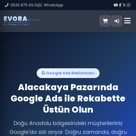
0535 875 09 32
WhatsApp
E
V
O
R
A
DIJITAL
V
— Value
(İş Değeri)
Google Ads Reklamları
Alacakaya Pazarında
Google Ads ile Rekabette
Üstün Olun
Doğu Anadolu bölgesindeki müşterileriniz
Google'da sizi arıyor. Doğru zamanda, doğru