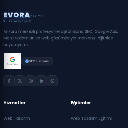
E
V
O
R
A
DIJITAL
V
— Value
(İş Değeri)
Ankara merkezli profesyonel dijital ajans. SEO, Google Ads,
Meta reklamları ve web çözümleriyle markanızı dijitalde
büyütüyoruz.
SEO Uzmanı
Hizmetler
Eğitimler
Web Tasarım
Web Tasarım Eğitimi