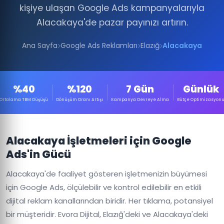
kişiye ulaşan Google Ads kampanyalarıyla
Alacakaya'de pazar payınızı artırın.
Ana Sayfa
Google Ads Reklamları
Elazığ
Alacakaya
%40
%120
7 Gün
Günlük
Ortalama TBM Düşüşü
Dönüşüm Oranı Artışı
Kampanya Devreye Alma
Bütçe Optimizasyon
Alacakaya İşletmeleri için Google
Ads'in Gücü
Alacakaya'de faaliyet gösteren işletmenizin büyümesi
için Google Ads, ölçülebilir ve kontrol edilebilir en etkili
dijital reklam kanallarından biridir. Her tıklama, potansiyel
bir müşteridir. Evora Dijital, Elazığ'deki ve Alacakaya'deki