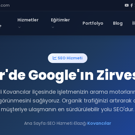
l.com
Hizmetler
Eğitimler
Portfolyo
Blog
İ
?
SEO Hizmeti
'de Google'ın Zirve
ili Kovancılar ilçesinde işletmenizin arama motorlar
görünmesini sağlıyoruz. Organik trafiğinizi artırarak
müşteriye ulaşmanın en sürdürülebilir yolu SEO'dur.
Ana Sayfa
SEO Hizmeti
Elazığ
Kovancılar