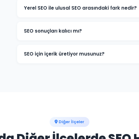
iyileşmeler gözlemlenir. Rekabetçi sektörlerde 6-12 ayl
Yerel SEO ile ulusal SEO arasındaki fark nedir?
Yerel SEO, Kovancılar ve çevresindeki müşterileri hede
sorgularında öne çıkarır. Ulusal SEO ise tüm Türkiye g
SEO sonuçları kalıcı mı?
genellikle ikisini birleştiriyoruz.
SEO çalışmaları devam ettiği sürece Kovancılar işlet
Çalışmalar durdurulduğunda sıralamalar zamanla geril
SEO için içerik üretiyor musunuz?
etkinliğini uzun süre korur.
Evet. Kovancılar ve Elazığ'ye odaklı, hedef kitlenizin a
üretiyor ve sitenize yüklüyoruz. İçerik üretimi SEO'nun e
Diğer İlçeler
'da Diğer İlçelerde SEO 