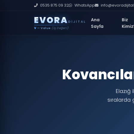
0535 875 09 32
WhatsApp
info@evoradijita
E
V
O
R
A
Ana
Biz
DIJITAL
Sayfa
Kimiz
V
— Value
(İş Değeri)
Kovancılar
Elazığ 
sıralarda 