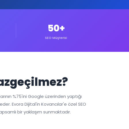
50+
SEO Müşterisi
Vazgeçilmez?
larının %75'ini Google üzerinden yaptığı
r. Evora Dijital'in Kovancılar'e özel SEO
kapsamlı bir yaklaşım sunmaktadır.