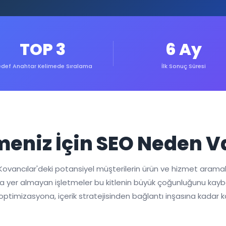
TOP 3
6 Ay
def Anahtar Kelimede Sıralama
İlk Sonuç Süresi
meniz İçin SEO Neden 
, Kovancılar'deki potansiyel müşterilerin ürün ve hizmet arama
 yer almayan işletmeler bu kitlenin büyük çoğunluğunu kaybede
 optimizasyona, içerik stratejisinden bağlantı inşasına kadar 