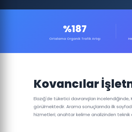
%187
Ortalama Organik Trafik Artışı
He
Kovancılar İşlet
Elazığ'de tüketici davranışları incelendiğinde
görülmektedir. Arama sonuçlarında ilk sayfada
hizmetleri; anahtar kelime analizinden teknik