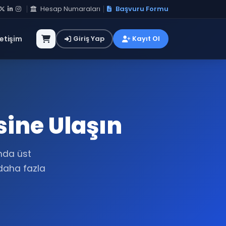
Hesap Numaraları
Başvuru Formu
letişim
Giriş Yap
Kayıt Ol
sine Ulaşın
ında üst
 daha fazla