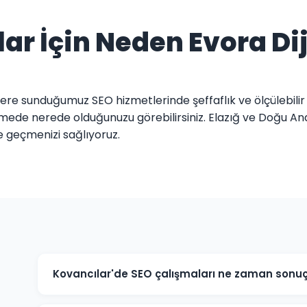
ar İçin Neden Evora Dij
elere sunduğumuz SEO hizmetlerinde şeffaflık ve ölçülebilir
elimede nerede olduğunuzu görebilirsiniz. Elazığ ve Doğu 
ne geçmenizi sağlıyoruz.
Kovancılar'de SEO çalışmaları ne zaman sonuç
SEO uzun vadeli bir stratejidir. Kovancılar'deki projeler