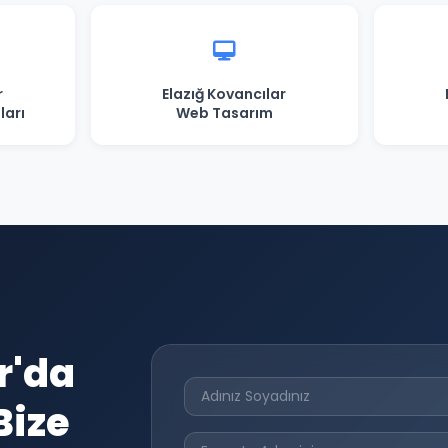
r
Elazığ Kovancılar
ları
Web Tasarım
r'da
Bize