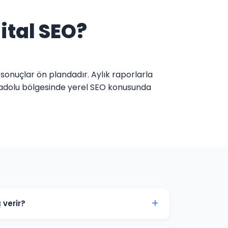
ital SEO?
 sonuçlar ön plandadır. Aylık raporlarla
Anadolu bölgesinde yerel SEO konusunda
 verir?
imizde genellikle 3-6 ay içinde belirgin