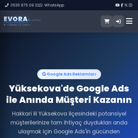
0535 875 09 32
WhatsApp
E
V
O
R
A
DIJITAL
V
— Value
(İş Değeri)
Google Ads Reklamları
Yüksekova'de Google Ads
ile Anında Müşteri Kazanın
Hakkari ili Yüksekova ilçesindeki potansiyel
müşterilerinize tam ihtiyaç duydukları anda
ulaşmak için Google Ads'in gücünden