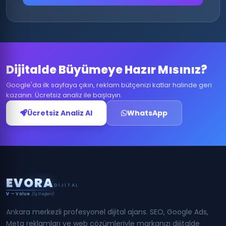
Dijitalde Büyümeye Hazır Mısınız?
Google'da ilk sayfaya çıkın, reklam bütçenizi katlar halinde geri
kazanın. Ücretsiz analiz ile başlayın.
Ücretsiz Analiz Al
WhatsApp
E
V
O
R
A
DIJITAL
V
— Value
(İş Değeri)
Ankara merkezli profesyonel dijital ajans. SEO, Google Ads,
Meta reklamları ve web çözümleriyle markanızı dijitalde