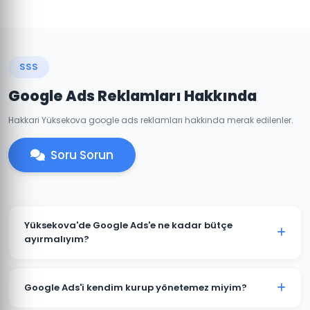
SSS
Google Ads Reklamları Hakkında
Hakkari Yüksekova google ads reklamları hakkında merak edilenler.
Soru Sorun
Yüksekova'de Google Ads'e ne kadar bütçe
ayırmalıyım?
Yüksekova'deki sektörünüze ve rekabete göre aylık
1.500 TL ile başlanabilir. Ancak anlamlı sonuçlar için
Google Ads'i kendim kurup yönetemez miyim?
3.000-5.000 TL+ bütçe önerilmektedir. Ücretsiz bütçe