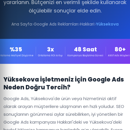
yararlanın. Bütçenizi en verimli şekilde kullanarak
ölçülebilir sonuçlar elde edin.
Ana Sayfa
Google Ads Reklamları
Hakkari
Yüksekova
%35
3x
48 Saat
80+
rtalama Maliyet Düşürme
Ortalama ROI Artışı
Kampanya Başlatma Süresi
Aktif Ads Müşteri
Yüksekova İşletmeniz İçin Google Ads
Neden Doğru Tercih?
Google Ads, Yüksekova'de ürün veya hizmetinizi aktif
olarak arayan müşterilere ulaşmanın en hızlı yoludur. SEO
sonuçlarının görünmesi aylar sürebilirken, iyi yönetilen bir
Google Ads kampanyası Hakkari'deki ve Yüksekova'deki
hedef kitlenize kampanya başladığı gün ulaşabilir. Evora