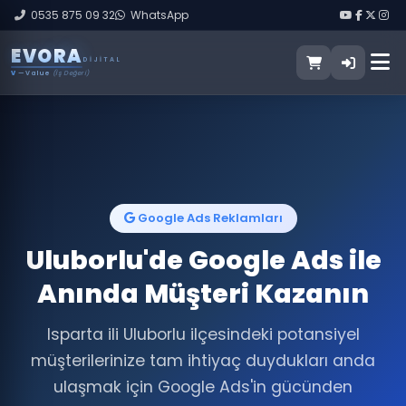
0535 875 09 32
WhatsApp
E
V
O
R
A
DIJITAL
V
— Value
(İş Değeri)
Google Ads Reklamları
Uluborlu'de Google Ads ile
Anında Müşteri Kazanın
Isparta ili Uluborlu ilçesindeki potansiyel
müşterilerinize tam ihtiyaç duydukları anda
ulaşmak için Google Ads'in gücünden