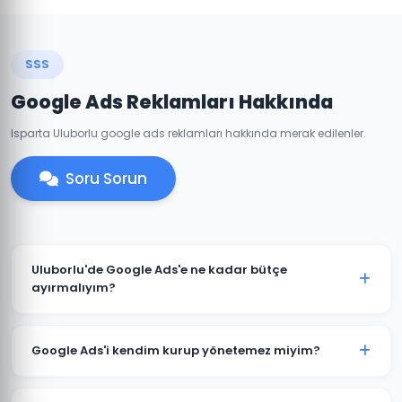
SSS
Google Ads Reklamları Hakkında
Isparta Uluborlu google ads reklamları hakkında merak edilenler.
Soru Sorun
Uluborlu'de Google Ads'e ne kadar bütçe
ayırmalıyım?
Uluborlu'deki sektörünüze ve rekabete göre aylık 1.500
TL ile başlanabilir. Ancak anlamlı sonuçlar için 3.000-
Google Ads'i kendim kurup yönetemez miyim?
5.000 TL+ bütçe önerilmektedir. Ücretsiz bütçe analizi
için iletişime geçin.
Teknik olarak mümkündür; ancak optimize edilmemiş