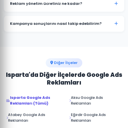
kampanyalar bütçenizi hızla tüketir. Uluborlu'deki
Reklam yönetim ücretiniz ne kadar?
işletmelerin büyük çoğunluğu profesyonel yönetimle
maliyetleri %30-50 düşürürken dönüşüm sayısını
Reklam yönetim ücretimiz, aylık reklam bütçenizin
artırmaktadır.
%15-20'si arasında değişmektedir. Uluborlu için
Kampanya sonuçlarını nasıl takip edebilirim?
minimum yönetim ücreti 1.000 TL/ay'dır. Bütçe ve
hedeflerinize göre özel teklif sunuyoruz.
Uluborlu kampanyalarınız için Google Ads hesabınıza
tam erişim sağlıyoruz. Ek olarak aylık performans
raporu, tıklama, gösterim, dönüşüm ve reklam
harcaması verileri ile sunulmaktadır.
Diğer İlçeler
Isparta'da Diğer İlçelerde Google Ads
Reklamları
Isparta Google Ads
Aksu Google Ads
Reklamları (Tümü)
Reklamları
Atabey Google Ads
Eğirdir Google Ads
Reklamları
Reklamları