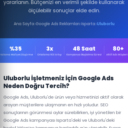
yararlanın. Bütçenizi en verimli şekilde kullanarak
ölçülebilir sonuçlar elde edin.
Ana Sayfa
Google Ads Reklamları
Isparta
Uluborlu
%35
3x
48 Saat
80+
rtalama Maliyet Düşürme
Ortalama ROI Artışı
Kampanya Başlatma Süresi
Aktif Ads Müşteri
Uluborlu İşletmeniz İçin Google Ads
Neden Doğru Tercih?
Google Ads, Uluborlu'de ürün veya hizmetinizi aktif olarak
arayan müşterilere ulaşmanın en hızlı yoludur. SEO
sonuçlarının görünmesi aylar sürebilirken, iyi yönetilen bir
Google Ads kampanyası Isparta'deki ve Uluborlu'deki
hedef kitlenize kampanya başladığı gün ulaşabilir. Evora