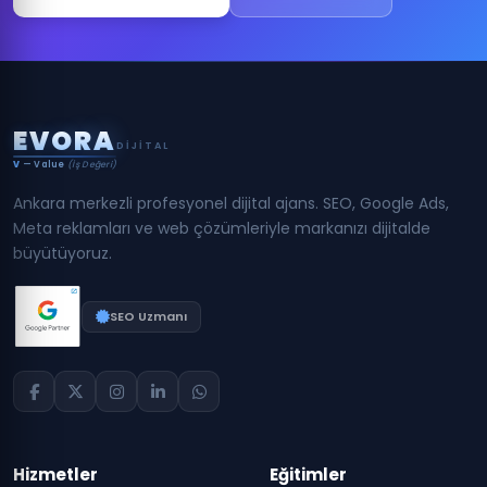
E
V
O
R
A
DIJITAL
V
— Value
(İş Değeri)
Ankara merkezli profesyonel dijital ajans. SEO, Google Ads,
Meta reklamları ve web çözümleriyle markanızı dijitalde
büyütüyoruz.
SEO Uzmanı
Hizmetler
Eğitimler