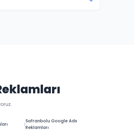
i ile Karabük kampanya performansınızı her
Reklamları
oruz.
Safranbolu Google Ads
ları
Reklamları