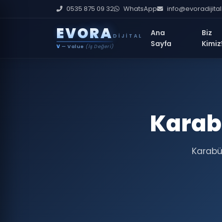
0535 875 09 32
WhatsApp
info@evoradijita
E
V
O
R
A
Ana
Biz
DIJITAL
Sayfa
Kimiz
V
— Value
(İş Değeri)
Karab
Karabü