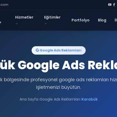
l.com
Hizmetler
Eğitimler
Portfolyo
Blog
İ
?
Google Ads Reklamları
ük Google Ads Rekl
k bölgesinde profesyonel google ads reklamları hizm
işletmenizi büyütün.
Ana Sayfa
Google Ads Reklamları
Karabük