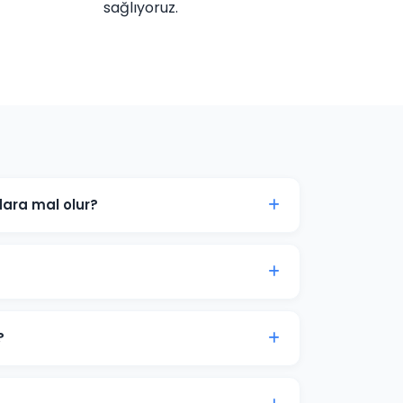
sağlıyoruz.
ara mal olur?
hedef kitlenize göre değişir. Karabük'daki
çları ücretsiz danışmanlıkta paylaşabiliriz.
 tıklamaları ve dönüşümleri genellikle
syon süreci 2-4 hafta sürer.
?
um bütçe önerisi sunuyoruz. Son karar her