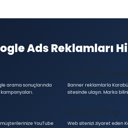
gle Ads Reklamları H
Görüntülü Rek
ogle arama sonuçlarında
Banner reklamlarla Karabük
 kampanyaları.
sitesinde ulaşın. Marka bilinir
Remarketing
 müşterilerinize YouTube
Web sitenizi ziyaret eden K