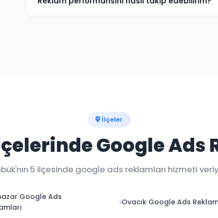
Reklam performansını nasıl takip edebilirim?
Haftalık raporlar ve gerçek zamanlı dashboard erişim
an takip edebilirsiniz.
İlçeler
lçelerinde Google Ads 
bük'nın 5 ilçesinde google ads reklamları hizmeti veriy
pazar Google Ads
Ovacık Google Ads Reklam
amları