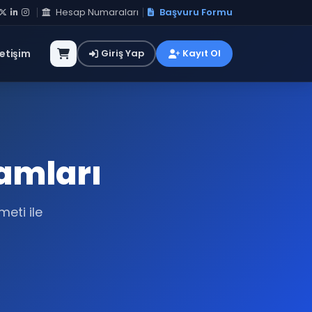
Hesap Numaraları
Başvuru Formu
letişim
Giriş Yap
Kayıt Ol
amları
eti ile