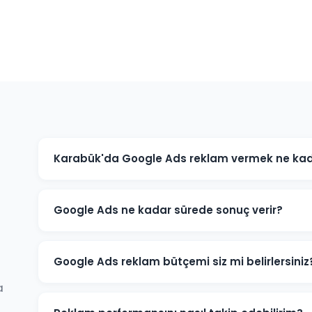
Karabük'da Google Ads reklam vermek ne kad
Google Ads maliyeti sektörünüze, rekabet düzeyine ve 
işletmeniz için minimum bütçe önerisi ve tahmini sonu
Google Ads ne kadar sürede sonuç verir?
Google Ads reklamları hemen yayınlanmaya başlar. İlk
kampanya başladığı gün almaya başlarsınız. Optimiza
Google Ads reklam bütçemi siz mi belirlersiniz
a
Karabük'daki sektörünüz ve hedeflerinize göre optim
zaman sizindir.