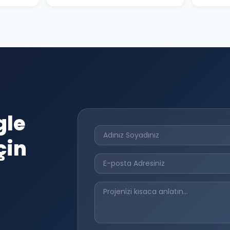
gle
çin