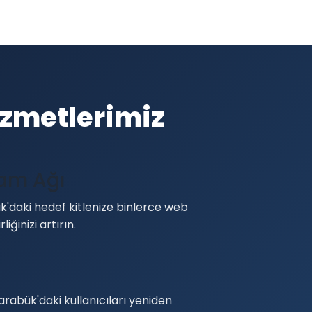
izmetlerimiz
lam Ağı
'daki hedef kitlenize binlerce web
liğinizi artırın.
arabük'daki kullanıcıları yeniden