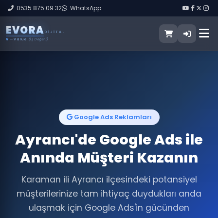
0535 875 09 32
WhatsApp
E
V
O
R
A
DIJITAL
V
— Value
(İş Değeri)
Google Ads Reklamları
Ayrancı'de Google Ads ile
Anında Müşteri Kazanın
Karaman ili Ayrancı ilçesindeki potansiyel
müşterilerinize tam ihtiyaç duydukları anda
ulaşmak için Google Ads'in gücünden