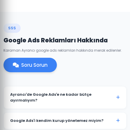
SSS
Google Ads Reklamları Hakkında
Karaman Ayrancı google ads reklamları hakkında merak edilenler.
Soru Sorun
Ayrancı'de Google Ads'e ne kadar bütçe
ayırmalıyım?
Ayrancı'deki sektörünüze ve rekabete göre aylık 1.500
TL ile başlanabilir. Ancak anlamlı sonuçlar için 3.000-
Google Ads'i kendim kurup yönetemez miyim?
5.000 TL+ bütçe önerilmektedir. Ücretsiz bütçe analizi