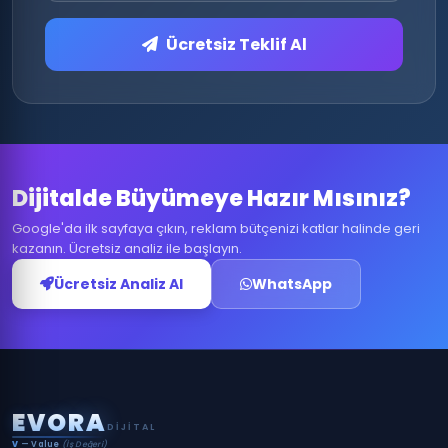
Ücretsiz Teklif Al
Dijitalde Büyümeye Hazır Mısınız?
Google'da ilk sayfaya çıkın, reklam bütçenizi katlar halinde geri
kazanın. Ücretsiz analiz ile başlayın.
Ücretsiz Analiz Al
WhatsApp
E
V
O
R
A
DIJITAL
V
— Value
(İş Değeri)