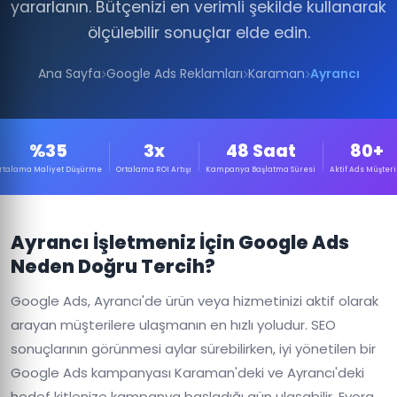
yararlanın. Bütçenizi en verimli şekilde kullanarak
ölçülebilir sonuçlar elde edin.
Ana Sayfa
Google Ads Reklamları
Karaman
Ayrancı
%35
3x
48 Saat
80+
rtalama Maliyet Düşürme
Ortalama ROI Artışı
Kampanya Başlatma Süresi
Aktif Ads Müşteri
Ayrancı İşletmeniz İçin Google Ads
Neden Doğru Tercih?
Google Ads, Ayrancı'de ürün veya hizmetinizi aktif olarak
arayan müşterilere ulaşmanın en hızlı yoludur. SEO
sonuçlarının görünmesi aylar sürebilirken, iyi yönetilen bir
Google Ads kampanyası Karaman'deki ve Ayrancı'deki
hedef kitlenize kampanya başladığı gün ulaşabilir. Evora