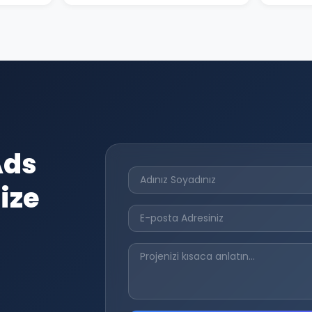
Ads
ize