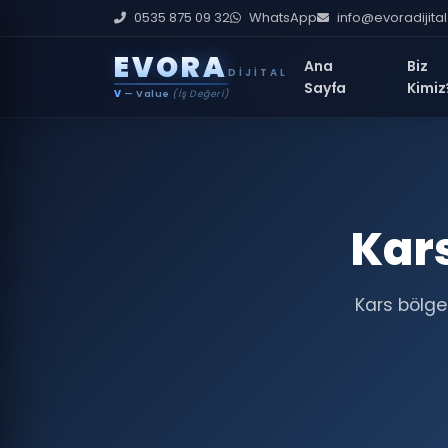
0535 875 09 32
WhatsApp
info@evoradijita
E
V
O
R
A
Ana
Biz
DIJITAL
Sayfa
Kimiz
V
— Value
(İş Değeri)
Kar
Kars bölge