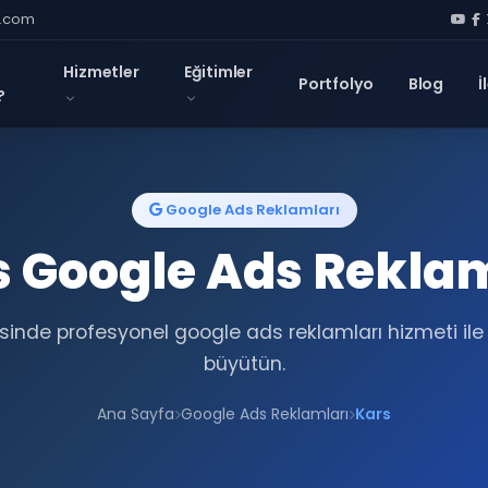
l.com
Hizmetler
Eğitimler
Portfolyo
Blog
İ
?
Google Ads Reklamları
s Google Ads Reklam
sinde profesyonel google ads reklamları hizmeti ile 
büyütün.
Ana Sayfa
Google Ads Reklamları
Kars