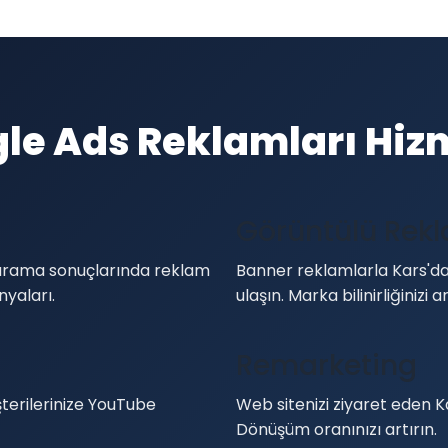
le Ads Reklamları Hiz
Görüntülü Rek
e arama sonuçlarında reklam
Banner reklamlarla Kars'dak
yaları.
ulaşın. Marka bilinirliğinizi ar
Remarketing
terilerinize YouTube
Web sitenizi ziyaret eden Ka
Dönüşüm oranınızı artırın.