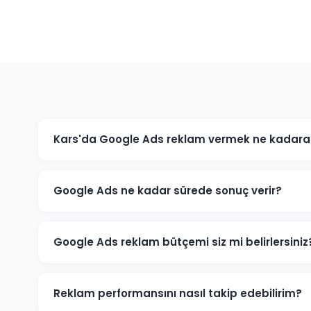
Kars'da Google Ads reklam vermek ne kadara 
Google Ads maliyeti sektörünüze, rekabet düzeyine ve 
işletmeniz için minimum bütçe önerisi ve tahmini sonu
Google Ads ne kadar sürede sonuç verir?
Google Ads reklamları hemen yayınlanmaya başlar. İlk
kampanya başladığı gün almaya başlarsınız. Optimiza
Google Ads reklam bütçemi siz mi belirlersiniz
Kars'daki sektörünüz ve hedeflerinize göre optimum b
zaman sizindir.
Reklam performansını nasıl takip edebilirim?