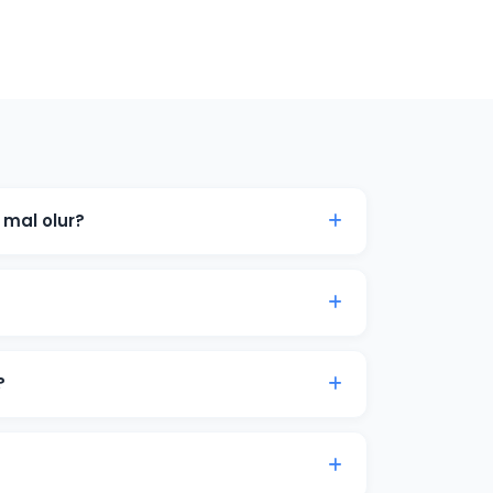
mal olur?
hedef kitlenize göre değişir. Kars'daki
çları ücretsiz danışmanlıkta paylaşabiliriz.
 tıklamaları ve dönüşümleri genellikle
syon süreci 2-4 hafta sürer.
?
ütçe önerisi sunuyoruz. Son karar her