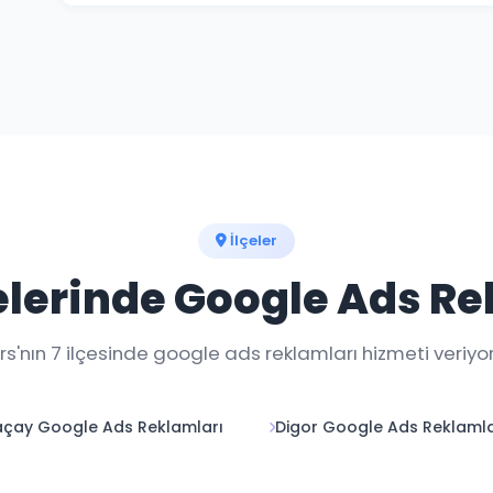
Haftalık raporlar ve gerçek zamanlı dashboard erişim
takip edebilirsiniz.
İlçeler
çelerinde Google Ads Re
rs'nın 7 ilçesinde google ads reklamları hizmeti veriyor
çay Google Ads Reklamları
Digor Google Ads Reklamla