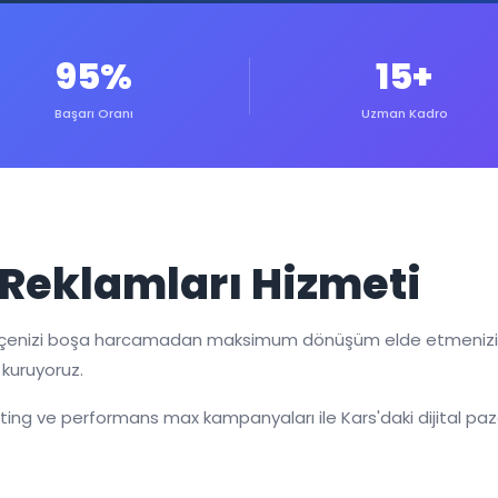
95%
15+
Başarı Oranı
Uzman Kadro
 Reklamları Hizmeti
tçenizi boşa harcamadan maksimum dönüşüm elde etmenizi s
 kuruyoruz.
eting ve performans max kampanyaları ile Kars'daki dijital paz