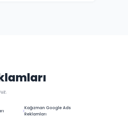
i ile Kars kampanya performansınızı her an
klamları
uz.
Kağızman Google Ads
rı
Reklamları