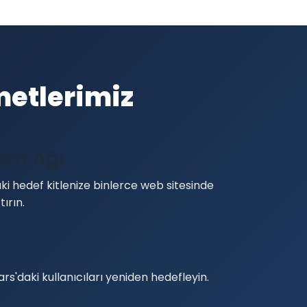
metlerimiz
lam Ağı
i hedef kitlenize binlerce web sitesinde
tırın.
rs'daki kullanıcıları yeniden hedefleyin.