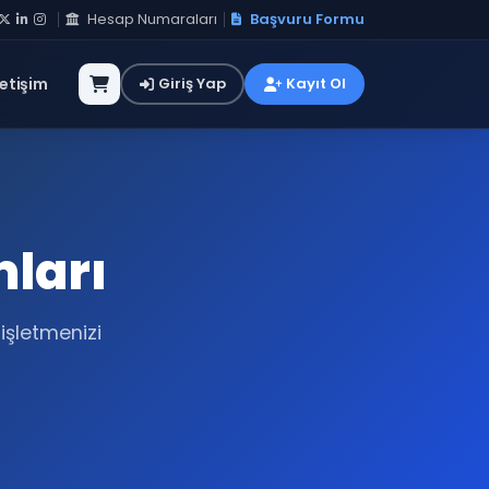
Hesap Numaraları
Başvuru Formu
letişim
Giriş Yap
Kayıt Ol
ları
işletmenizi