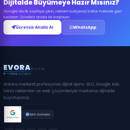
Dijitalde Büyümeye Hazır Mısınız?
Google'da ilk sayfaya çıkın, reklam bütçenizi katlar halinde geri
kazanın. Ücretsiz analiz ile başlayın.
Ücretsiz Analiz Al
WhatsApp
E
V
O
R
A
DIJITAL
V
— Value
(İş Değeri)
Ankara merkezli profesyonel dijital ajans. SEO, Google Ads,
Meta reklamları ve web çözümleriyle markanızı dijitalde
büyütüyoruz.
SEO Uzmanı