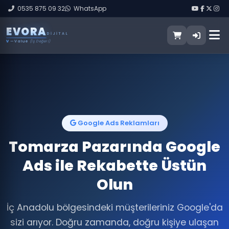
0535 875 09 32
WhatsApp
E
V
O
R
A
DIJITAL
V
— Value
(İş Değeri)
Google Ads Reklamları
Tomarza Pazarında Google
Ads ile Rekabette Üstün
Olun
İç Anadolu bölgesindeki müşterileriniz Google'da
sizi arıyor. Doğru zamanda, doğru kişiye ulaşan