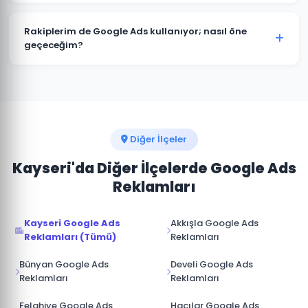
kitlenize ve sektörünüze özel hazırlanır.
Kesinlikle. Tomarza'deki tüm projelerimizde hesap
müşterimize aittir. Ajans erişimi yönetici (admin)
Rakiplerim de Google Ads kullanıyor; nasıl öne
seviyesinde değil, reklam yöneticisi seviyesinde
geçeceğim?
sağlanır. İş ilişkisi sona erdiğinde hesap üzerinde tam
Tomarza pazarında rakip analizi yaparak onların güçlü
kontrole sahip olursunuz.
ve zayıf yönlerini tespit ediyoruz. Boş niş anahtar
kelimelere odaklanarak, daha iyi açılış sayfası
deneyimi sunarak ve teklif stratejisini akıllıca
yöneterek üstünlük sağlıyoruz.
Diğer İlçeler
Kayseri'da Diğer İlçelerde Google Ads
Reklamları
Kayseri Google Ads
Akkışla Google Ads
Reklamları (Tümü)
Reklamları
Bünyan Google Ads
Develi Google Ads
Reklamları
Reklamları
Felahiye Google Ads
Hacılar Google Ads