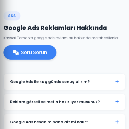
SSS
Google Ads Reklamları Hakkında
Kayseri Tomarza google ads reklamları hakkında merak edilenler.
Soru Sorun
Google Ads ile kaç günde sonuç alırım?
Tomarza'de iyi optimize edilmiş bir Google Ads
kampanyası genellikle 7-14 gün içinde anlamlı trafik
Reklam görseli ve metin hazırlıyor musunuz?
ve dönüşümler üretmeye başlar. İlk ay veri toplama,
ikinci aydan itibaren optimizasyon yoğunlaşır.
Evet. Tomarza'deki müşterilerimiz için reklam
metinleri, görsel tasarımlar ve video reklamlar dahil
Google Ads hesabım bana ait mi kalır?
tüm kreatif içerikleri üretiyoruz. İçerikler hedef