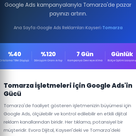
Google Ads kampanyalarıyla Tomarza'de pazar
payınızı artırın.
Ana Sayfa
Google Ads Reklamları
Kayseri
Tomarza
%40
%120
7 Gün
Günlük
Ortalama TBM Düşüşü
Dönüşüm Oranı Artışı
Kampanya Devreye Alma
Bütçe Optimizasyon
Tomarza İşletmeleri için Google Ads'in
Gücü
Tomarza'de faaliyet gösteren işletmenizin büyümesi için
Google Ads, ölçülebilir ve kontrol edilebilir en etkili dijital
reklam kanallarından biridir. Her tıklama, potansiyel bir
müşteridir. Evora Dijital, Kayseri'deki ve Tomarza'deki