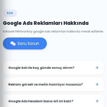
SSS
Google Ads Reklamları Hakkında
Kırklareli Pehlivanköy google ads reklamları hakkında merak edilenler.
Soru Sorun
Google Ads ile kaç günde sonuç alırım?
Pehlivanköy'de iyi optimize edilmiş bir Google Ads
kampanyası genellikle 7-14 gün içinde anlamlı trafik
Reklam görseli ve metin hazırlıyor musunuz?
ve dönüşümler üretmeye başlar. İlk ay veri toplama,
ikinci aydan itibaren optimizasyon yoğunlaşır.
Evet. Pehlivanköy'deki müşterilerimiz için reklam
metinleri, görsel tasarımlar ve video reklamlar dahil
Google Ads hesabım bana ait mi kalır?
tüm kreatif içerikleri üretiyoruz. İçerikler hedef