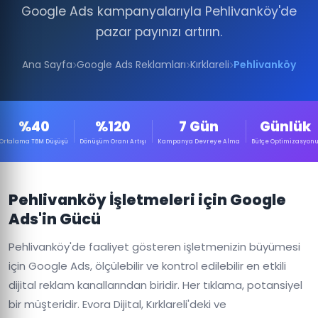
Google Ads kampanyalarıyla Pehlivanköy'de
pazar payınızı artırın.
Ana Sayfa
Google Ads Reklamları
Kırklareli
Pehlivanköy
%40
%120
7 Gün
Günlük
Ortalama TBM Düşüşü
Dönüşüm Oranı Artışı
Kampanya Devreye Alma
Bütçe Optimizasyon
Pehlivanköy İşletmeleri için Google
Ads'in Gücü
Pehlivanköy'de faaliyet gösteren işletmenizin büyümesi
için Google Ads, ölçülebilir ve kontrol edilebilir en etkili
dijital reklam kanallarından biridir. Her tıklama, potansiyel
bir müşteridir. Evora Dijital, Kırklareli'deki ve