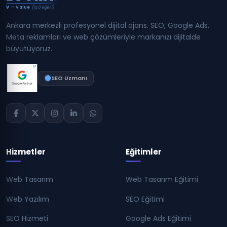
V
— Value
(İş Değeri)
Ankara merkezli profesyonel dijital ajans. SEO, Google Ads,
Meta reklamları ve web çözümleriyle markanızı dijitalde
büyütüyoruz.
SEO Uzmanı
Hizmetler
Eğitimler
Web Tasarım
Web Tasarım Eğitimi
Web Yazılım
SEO Eğitimi
SEO Hizmeti
Google Ads Eğitimi