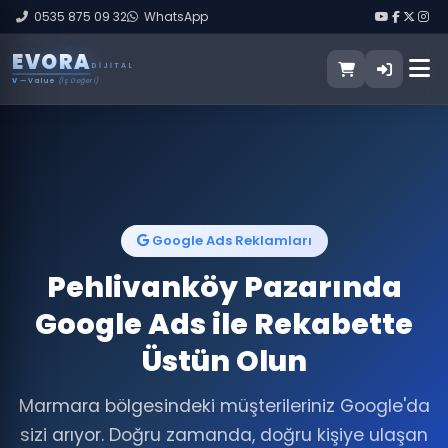
0535 875 09 32
WhatsApp
E
V
O
R
A
DIJITAL
V
— Value
(İş Değeri)
Google Ads Reklamları
Pehlivanköy Pazarında
Google Ads ile Rekabette
Üstün Olun
Marmara bölgesindeki müşterileriniz Google'da
sizi arıyor. Doğru zamanda, doğru kişiye ulaşan