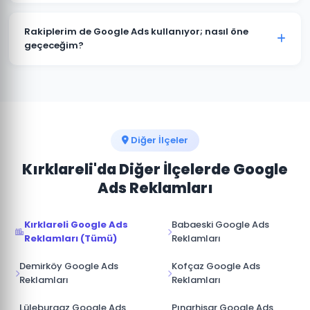
kitlenize ve sektörünüze özel hazırlanır.
Kesinlikle. Pehlivanköy'deki tüm projelerimizde hesap
müşterimize aittir. Ajans erişimi yönetici (admin)
Rakiplerim de Google Ads kullanıyor; nasıl öne
seviyesinde değil, reklam yöneticisi seviyesinde
geçeceğim?
sağlanır. İş ilişkisi sona erdiğinde hesap üzerinde tam
Pehlivanköy pazarında rakip analizi yaparak onların
kontrole sahip olursunuz.
güçlü ve zayıf yönlerini tespit ediyoruz. Boş niş
anahtar kelimelere odaklanarak, daha iyi açılış sayfası
deneyimi sunarak ve teklif stratejisini akıllıca
yöneterek üstünlük sağlıyoruz.
Diğer İlçeler
Kırklareli'da Diğer İlçelerde Google
Ads Reklamları
Kırklareli Google Ads
Babaeski Google Ads
Reklamları (Tümü)
Reklamları
Demirköy Google Ads
Kofçaz Google Ads
Reklamları
Reklamları
Lüleburgaz Google Ads
Pınarhisar Google Ads