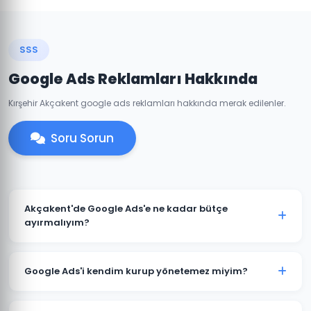
SSS
Google Ads Reklamları Hakkında
Kırşehir Akçakent google ads reklamları hakkında merak edilenler.
Soru Sorun
Akçakent'de Google Ads'e ne kadar bütçe
ayırmalıyım?
Akçakent'deki sektörünüze ve rekabete göre aylık
1.500 TL ile başlanabilir. Ancak anlamlı sonuçlar için
Google Ads'i kendim kurup yönetemez miyim?
3.000-5.000 TL+ bütçe önerilmektedir. Ücretsiz bütçe
analizi için iletişime geçin.
Teknik olarak mümkündür; ancak optimize edilmemiş