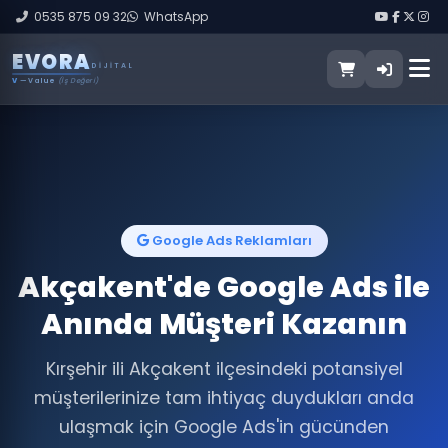
0535 875 09 32
WhatsApp
E
V
O
R
A
DIJITAL
V
— Value
(İş Değeri)
Google Ads Reklamları
Akçakent'de Google Ads ile
Anında Müşteri Kazanın
Kırşehir ili Akçakent ilçesindeki potansiyel
müşterilerinize tam ihtiyaç duydukları anda
ulaşmak için Google Ads'in gücünden