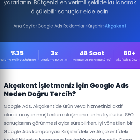
yararlanın. Bütçenizi en verimli şekilde kullanarak
ölçülebilir sonuçlar elde edin.
Ana Sayfa
Google Ads Reklamları
Kırşehir
Akçakent
%35
3x
48 Saat
80+
rtalama Maliyet Düşürme
Ortalama ROI Artışı
Kampanya Başlatma Süresi
Aktif Ads Müşteri
Akçakent İşletmeniz İçin Google Ads
Neden Doğru Tercih?
Google Ads, Akçakent'de ürün veya hizmetinizi aktif
olarak arayan müşterilere ulaşmanın en hızlı yoludur. SEO
sonuçlarının görünmesi aylar sürebilirken, iyi yönetilen bir
Google Ads kampanyası Kırşehir'deki ve Akçakent'deki
hedef kitlenize kampanya başladığı gün ulaşabilir. Evora