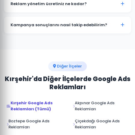
kampanyalar bütçenizi hızla tüketir. Akçakent'deki
Reklam yönetim ücretiniz ne kadar?
işletmelerin büyük çoğunluğu profesyonel yönetimle
maliyetleri %30-50 düşürürken dönüşüm sayısını
Reklam yönetim ücretimiz, aylık reklam bütçenizin
artırmaktadır.
%15-20'si arasında değişmektedir. Akçakent için
Kampanya sonuçlarını nasıl takip edebilirim?
minimum yönetim ücreti 1.000 TL/ay'dır. Bütçe ve
hedeflerinize göre özel teklif sunuyoruz.
Akçakent kampanyalarınız için Google Ads hesabınıza
tam erişim sağlıyoruz. Ek olarak aylık performans
raporu, tıklama, gösterim, dönüşüm ve reklam
harcaması verileri ile sunulmaktadır.
Diğer İlçeler
Kırşehir'da Diğer İlçelerde Google Ads
Reklamları
Kırşehir Google Ads
Akpınar Google Ads
Reklamları (Tümü)
Reklamları
Boztepe Google Ads
Çiçekdağı Google Ads
Reklamları
Reklamları