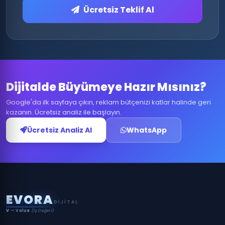
Ücretsiz Teklif Al
Dijitalde Büyümeye Hazır Mısınız?
Google'da ilk sayfaya çıkın, reklam bütçenizi katlar halinde geri
kazanın. Ücretsiz analiz ile başlayın.
Ücretsiz Analiz Al
WhatsApp
E
V
O
R
A
DIJITAL
V
— Value
(İş Değeri)