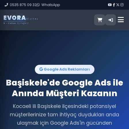
0535 875 09 32
WhatsApp
E
V
O
R
A
DIJITAL
V
— Value
(İş Değeri)
Google Ads Reklamları
Başiskele'de Google Ads ile
Anında Müşteri Kazanın
Kocaeli ili Başiskele ilçesindeki potansiyel
müşterilerinize tam ihtiyaç duydukları anda
ulaşmak için Google Ads'in gücünden