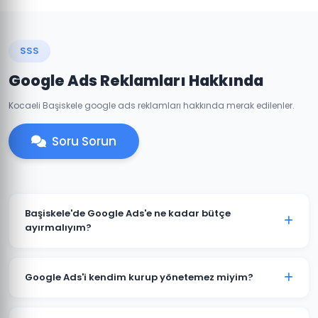
SSS
Google Ads Reklamları Hakkında
Kocaeli Başiskele google ads reklamları hakkında merak edilenler.
Soru Sorun
Başiskele'de Google Ads'e ne kadar bütçe
ayırmalıyım?
Başiskele'deki sektörünüze ve rekabete göre aylık 1.500
TL ile başlanabilir. Ancak anlamlı sonuçlar için 3.000-
Google Ads'i kendim kurup yönetemez miyim?
5.000 TL+ bütçe önerilmektedir. Ücretsiz bütçe analizi
için iletişime geçin.
Teknik olarak mümkündür; ancak optimize edilmemiş