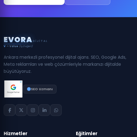
E
V
O
R
A
DIJITAL
V
— Value
(İş Değeri)
Ankara merkezli profesyonel dijital ajans. SEO, Google Ads,
Meta reklamları ve web çözümleriyle markanızı dijitalde
büyütüyoruz.
SEO Uzmanı
Hizmetler
Eğitimler