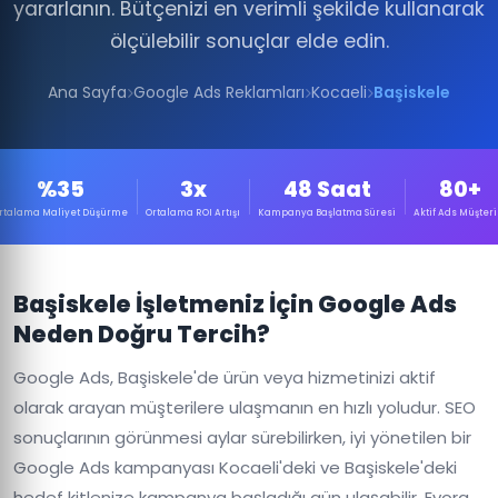
yararlanın. Bütçenizi en verimli şekilde kullanarak
ölçülebilir sonuçlar elde edin.
Ana Sayfa
Google Ads Reklamları
Kocaeli
Başiskele
%35
3x
48 Saat
80+
rtalama Maliyet Düşürme
Ortalama ROI Artışı
Kampanya Başlatma Süresi
Aktif Ads Müşteri
Başiskele İşletmeniz İçin Google Ads
Neden Doğru Tercih?
Google Ads, Başiskele'de ürün veya hizmetinizi aktif
olarak arayan müşterilere ulaşmanın en hızlı yoludur. SEO
sonuçlarının görünmesi aylar sürebilirken, iyi yönetilen bir
Google Ads kampanyası Kocaeli'deki ve Başiskele'deki
hedef kitlenize kampanya başladığı gün ulaşabilir. Evora