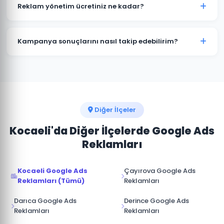
kampanyalar bütçenizi hızla tüketir. Başiskele'deki
Reklam yönetim ücretiniz ne kadar?
işletmelerin büyük çoğunluğu profesyonel yönetimle
maliyetleri %30-50 düşürürken dönüşüm sayısını
Reklam yönetim ücretimiz, aylık reklam bütçenizin
artırmaktadır.
%15-20'si arasında değişmektedir. Başiskele için
Kampanya sonuçlarını nasıl takip edebilirim?
minimum yönetim ücreti 1.000 TL/ay'dır. Bütçe ve
hedeflerinize göre özel teklif sunuyoruz.
Başiskele kampanyalarınız için Google Ads hesabınıza
tam erişim sağlıyoruz. Ek olarak aylık performans
raporu, tıklama, gösterim, dönüşüm ve reklam
harcaması verileri ile sunulmaktadır.
Diğer İlçeler
Kocaeli'da Diğer İlçelerde Google Ads
Reklamları
Kocaeli Google Ads
Çayırova Google Ads
Reklamları (Tümü)
Reklamları
Darıca Google Ads
Derince Google Ads
Reklamları
Reklamları