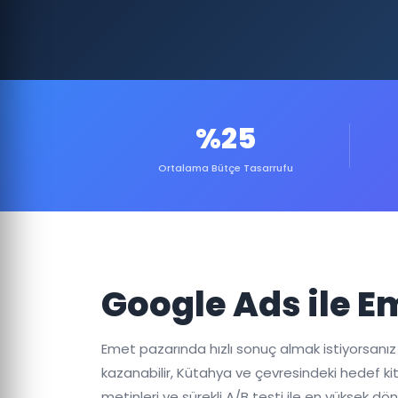
%25
Ortalama Bütçe Tasarrufu
Google Ads ile 
Emet pazarında hızlı sonuç almak istiyorsanız
kazanabilir, Kütahya ve çevresindeki hedef kitl
metinleri ve sürekli A/B testi ile en yüksek d