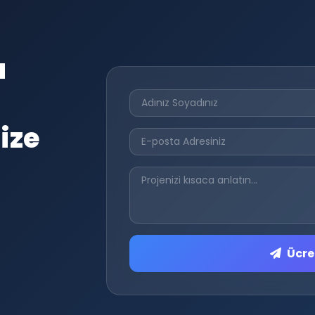
a
ize
Ücret