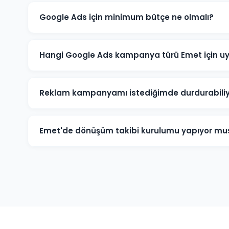
Google Ads için minimum bütçe ne olmalı?
Emet'de anlamlı sonuçlar için önerilen minimum aylık
rekabete göre bu rakam değişebilir. Ücretsiz bütçe an
Hangi Google Ads kampanya türü Emet için u
Emet'deki işletme türünüze göre öneri değişir. Yerel h
Kampanyalar, e-ticaret için Alışveriş Kampanyaları, ma
Reklam kampanyamı istediğimde durdurabil
uygundur.
Evet. Emet'deki Google Ads kampanyalarınızı istediğin
sonlandırabilirsiniz. Kampanya durdurulduğunda rekl
Emet'de dönüşüm takibi kurulumu yapıyor mu
harcanmaz.
Kesinlikle. Emet projelerimizin tamamında telefon ar
hedef dönüşümler için Google Analytics ve Google A