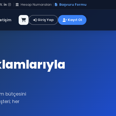
Hesap Numaraları
Başvuru Formu
letişim
Giriş Yap
Kayıt Ol
klamlarıyla
am bütçesini
şteri; her