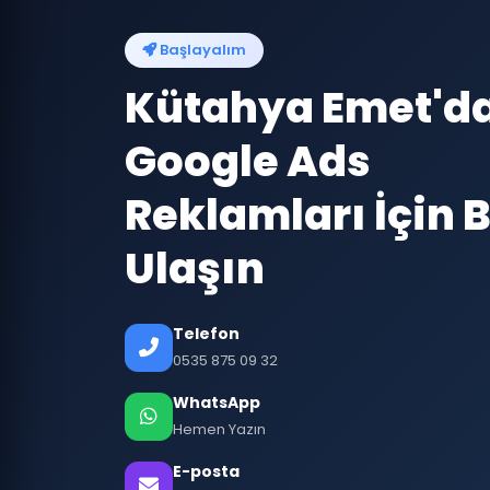
Başlayalım
Kütahya Emet'd
Google Ads
Reklamları İçin B
Ulaşın
Telefon
0535 875 09 32
WhatsApp
Hemen Yazın
E-posta