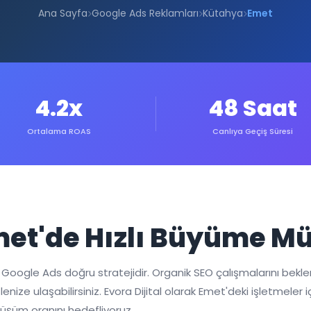
Ana Sayfa
Google Ads Reklamları
Kütahya
Emet
4.2x
48 Saat
Ortalama ROAS
Canlıya Geçiş Süresi
Emet'de Hızlı Büyüme 
 Google Ads doğru stratejidir. Organik SEO çalışmalarını bekl
enize ulaşabilirsiniz. Evora Dijital olarak Emet'deki işletmeler
önüşüm oranını hedefliyoruz.