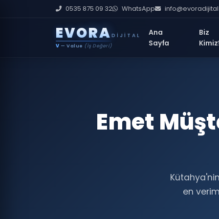
0535 875 09 32
WhatsApp
info@evoradijita
E
V
O
R
A
Ana
Biz
DIJITAL
Sayfa
Kimiz
V
— Value
(İş Değeri)
Emet Müşte
Kütahya'nin
en veriml