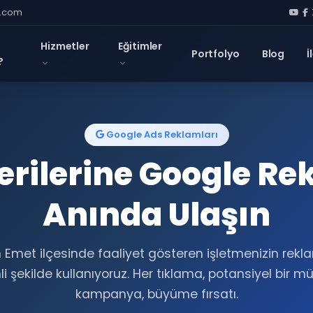
l.com
Hizmetler
Eğitimler
Portfolyo
Blog
İ
?
Google Ads Reklamları
rilerine Google Re
Anında Ulaşın
 Emet ilçesinde faaliyet gösteren işletmenizin rekl
i şekilde kullanıyoruz. Her tıklama, potansiyel bir mü
kampanya, büyüme fırsatı.