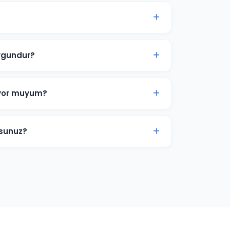
 reklam bütçesi 2.000 TL'dir. Sektörünüz ve
alizi sunuyoruz.
ygundur?
izmet işletmeleri için Arama Ağı ve Yerel
rka bilinirliği için Görüntülü Reklam
iyor muyum?
iz zaman duraklatabilir veya
amlar anında yayından kalkar ve bütçe
sunuz?
aması, form doldurma, satın alma ve diğer
ds dönüşüm izlemesini kuruyoruz.