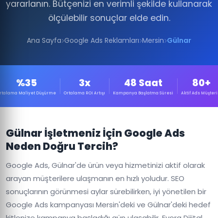
yararlanın. Bütçenizi en verimli şekilde kullanarak
ölçülebilir sonuçlar elde edin.
Ana Sayfa
Google Ads Reklamları
Mersin
Gülnar
%35
3x
48 Saat
80+
rtalama Maliyet Düşürme
Ortalama ROI Artışı
Kampanya Başlatma Süresi
Aktif Ads Müşteri
Gülnar İşletmeniz İçin Google Ads
Neden Doğru Tercih?
Google Ads, Gülnar'de ürün veya hizmetinizi aktif olarak
arayan müşterilere ulaşmanın en hızlı yoludur. SEO
sonuçlarının görünmesi aylar sürebilirken, iyi yönetilen bir
Google Ads kampanyası Mersin'deki ve Gülnar'deki hedef
kitlenize kampanya başladığı gün ulaşabilir. Evora Dijital,