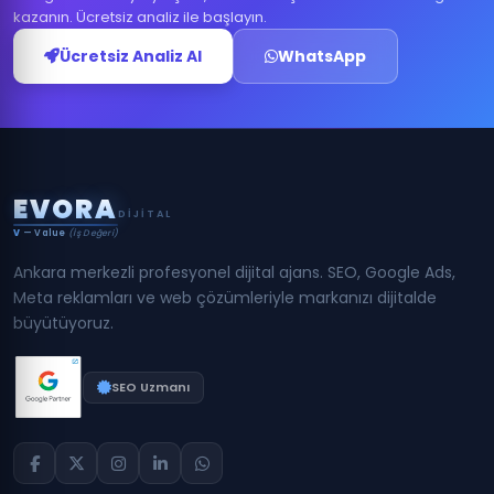
kazanın. Ücretsiz analiz ile başlayın.
Ücretsiz Analiz Al
WhatsApp
E
V
O
R
A
DIJITAL
V
— Value
(İş Değeri)
Ankara merkezli profesyonel dijital ajans. SEO, Google Ads,
Meta reklamları ve web çözümleriyle markanızı dijitalde
büyütüyoruz.
SEO Uzmanı