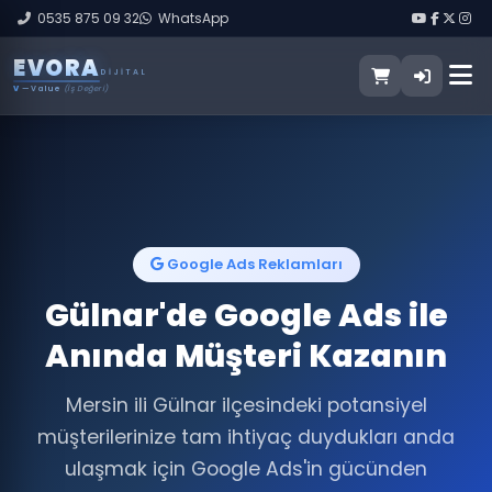
0535 875 09 32
WhatsApp
E
V
O
R
A
DIJITAL
V
— Value
(İş Değeri)
Google Ads Reklamları
Gülnar'de Google Ads ile
Anında Müşteri Kazanın
Mersin ili Gülnar ilçesindeki potansiyel
müşterilerinize tam ihtiyaç duydukları anda
ulaşmak için Google Ads'in gücünden