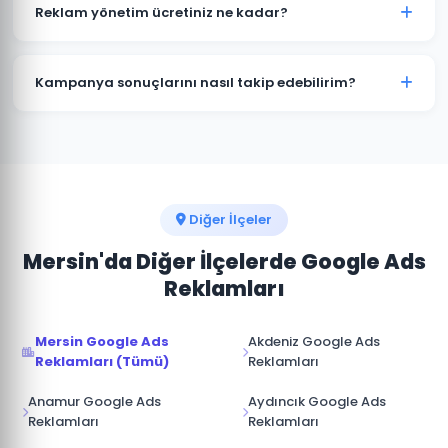
kampanyalar bütçenizi hızla tüketir. Gülnar'deki
Reklam yönetim ücretiniz ne kadar?
işletmelerin büyük çoğunluğu profesyonel yönetimle
maliyetleri %30-50 düşürürken dönüşüm sayısını
Reklam yönetim ücretimiz, aylık reklam bütçenizin
artırmaktadır.
%15-20'si arasında değişmektedir. Gülnar için
Kampanya sonuçlarını nasıl takip edebilirim?
minimum yönetim ücreti 1.000 TL/ay'dır. Bütçe ve
hedeflerinize göre özel teklif sunuyoruz.
Gülnar kampanyalarınız için Google Ads hesabınıza
tam erişim sağlıyoruz. Ek olarak aylık performans
raporu, tıklama, gösterim, dönüşüm ve reklam
harcaması verileri ile sunulmaktadır.
Diğer İlçeler
Mersin'da Diğer İlçelerde Google Ads
Reklamları
Mersin Google Ads
Akdeniz Google Ads
Reklamları (Tümü)
Reklamları
Anamur Google Ads
Aydıncık Google Ads
Reklamları
Reklamları