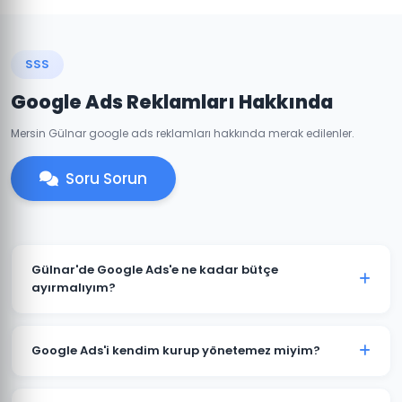
SSS
Google Ads Reklamları Hakkında
Mersin Gülnar google ads reklamları hakkında merak edilenler.
Soru Sorun
Gülnar'de Google Ads'e ne kadar bütçe
ayırmalıyım?
Gülnar'deki sektörünüze ve rekabete göre aylık 1.500
TL ile başlanabilir. Ancak anlamlı sonuçlar için 3.000-
Google Ads'i kendim kurup yönetemez miyim?
5.000 TL+ bütçe önerilmektedir. Ücretsiz bütçe analizi
için iletişime geçin.
Teknik olarak mümkündür; ancak optimize edilmemiş