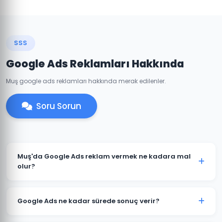
SSS
Google Ads Reklamları Hakkında
Muş google ads reklamları hakkında merak edilenler.
Soru Sorun
Muş'da Google Ads reklam vermek ne kadara mal
olur?
Google Ads maliyeti sektörünüze, rekabet düzeyine ve
hedef kitlenize göre değişir. Muş'daki işletmeniz için
Google Ads ne kadar sürede sonuç verir?
minimum bütçe önerisi ve tahmini sonuçları ücretsiz
danışmanlıkta paylaşabiliriz.
Google Ads reklamları hemen yayınlanmaya başlar. İlk