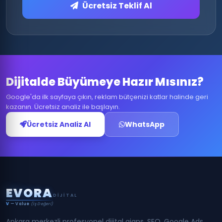
Ücretsiz Teklif Al
Dijitalde Büyümeye Hazır Mısınız?
Google'da ilk sayfaya çıkın, reklam bütçenizi katlar halinde geri
kazanın. Ücretsiz analiz ile başlayın.
Ücretsiz Analiz Al
WhatsApp
E
V
O
R
A
DIJITAL
V
— Value
(İş Değeri)
Ankara merkezli profesyonel dijital ajans. SEO, Google Ads,