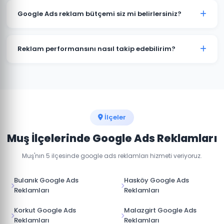
tıklamaları ve dönüşümleri genellikle kampanya
Google Ads reklam bütçemi siz mi belirlersiniz?
başladığı gün almaya başlarsınız. Optimizasyon süreci
2-4 hafta sürer.
Muş'daki sektörünüz ve hedeflerinize göre optimum
bütçe önerisi sunuyoruz. Son karar her zaman sizindir.
Reklam performansını nasıl takip edebilirim?
Haftalık raporlar ve gerçek zamanlı dashboard erişimi
ile Muş kampanya performansınızı her an takip
edebilirsiniz.
İlçeler
Muş İlçelerinde Google Ads Reklamları
Muş'nın 5 ilçesinde google ads reklamları hizmeti veriyoruz.
Bulanık Google Ads
Hasköy Google Ads
Reklamları
Reklamları
Korkut Google Ads
Malazgirt Google Ads
Reklamları
Reklamları