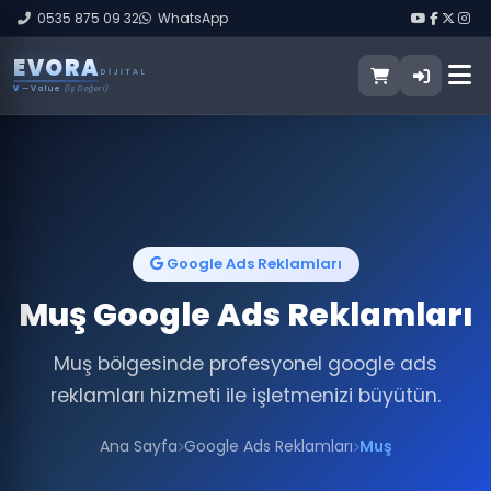
0535 875 09 32
WhatsApp
E
V
O
R
A
DIJITAL
V
— Value
(İş Değeri)
Google Ads Reklamları
Muş Google Ads Reklamları
Muş bölgesinde profesyonel google ads
reklamları hizmeti ile işletmenizi büyütün.
Ana Sayfa
Google Ads Reklamları
Muş