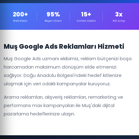
200+
95%
15+
3x
Web Sitesi
Başarı Oranı
Uzman Kadro
ROI Artışı
Muş Google Ads Reklamları Hizmeti
Muş Google Ads uzmanı ekibimiz, reklam bütçenizi boşa
harcamadan maksimum dönüşüm elde etmenizi
sağlıyor. Doğu Anadolu Bölgesi'ndeki hedef kitlenize
ulaşmak için veri odaklı kampanyalar kuruyoruz.
Arama reklamları, alışveriş reklamları, remarketing ve
performans max kampanyaları ile Muş'daki dijital
pazarlama hedeflerinize ulaşın.