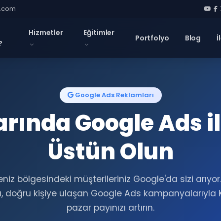
l.com
Hizmetler
Eğitimler
Portfolyo
Blog
İ
?
Google Ads Reklamları
rında Google Ads i
Üstün Olun
niz bölgesindeki müşterileriniz Google'da sizi arıyor
 doğru kişiye ulaşan Google Ads kampanyalarıyla 
pazar payınızı artırın.