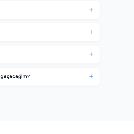
ası genellikle 7-14 gün içinde anlamlı trafik
kinci aydan itibaren optimizasyon yoğunlaşır.
 görsel tasarımlar ve video reklamlar dahil
ize ve sektörünüze özel hazırlanır.
rimize aittir. Ajans erişimi yönetici (admin)
r. İş ilişkisi sona erdiğinde hesap üzerinde
ne geçeceğim?
 zayıf yönlerini tespit ediyoruz. Boş niş
 deneyimi sunarak ve teklif stratejisini