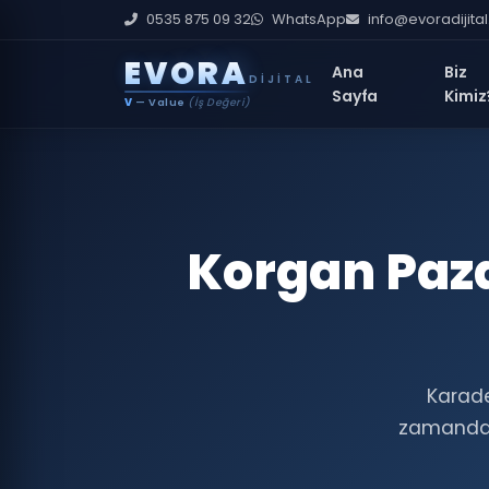
0535 875 09 32
WhatsApp
info@evoradijita
E
V
O
R
A
Ana
Biz
DIJITAL
Sayfa
Kimiz
V
— Value
(İş Değeri)
Korgan Paza
Karade
zamanda,