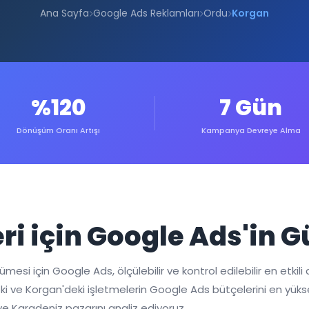
Ana Sayfa
Google Ads Reklamları
Ordu
Korgan
%120
7 Gün
Dönüşüm Oranı Artışı
Kampanya Devreye Alma
ri için Google Ads'in 
i için Google Ads, ölçülebilir ve kontrol edilebilir en etkili di
u'deki ve Korgan'deki işletmelerin Google Ads bütçelerini en y
e Karadeniz pazarını analiz ediyoruz.