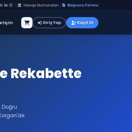
Hesap Numaraları
Başvuru Formu
letişim
Giriş Yap
Kayıt Ol
le Rekabette
. Doğru
Korgan'de