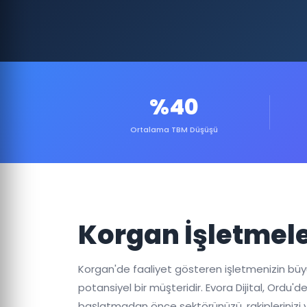
%40
Ortalama TBM Düşüşü
Korgan İşletmele
Korgan'de faaliyet gösteren işletmenizin büyümes
potansiyel bir müşteridir. Evora Dijital, Ord
başlatmadan önce sektörünüzü, rakiplerinizi v