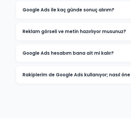
Google Ads ile kaç günde sonuç alırım?
Korgan'de iyi optimize edilmiş bir Google Ads kampany
ve dönüşümler üretmeye başlar. İlk ay veri toplama, i
Reklam görseli ve metin hazırlıyor musunuz?
Evet. Korgan'deki müşterilerimiz için reklam metinleri,
tüm kreatif içerikleri üretiyoruz. İçerikler hedef kitlen
Google Ads hesabım bana ait mi kalır?
Kesinlikle. Korgan'deki tüm projelerimizde hesap müşte
seviyesinde değil, reklam yöneticisi seviyesinde sağlanı
Rakiplerim de Google Ads kullanıyor; nasıl ö
tam kontrole sahip olursunuz.
Korgan pazarında rakip analizi yaparak onların güçlü ve
anahtar kelimelere odaklanarak, daha iyi açılış sayfası
akıllıca yöneterek üstünlük sağlıyoruz.