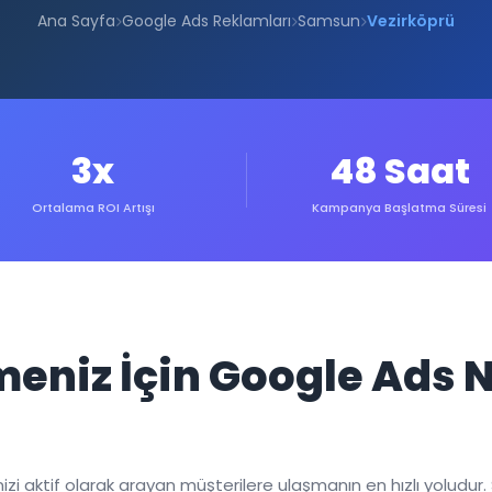
Ana Sayfa
Google Ads Reklamları
Samsun
Vezirköprü
3x
48 Saat
Ortalama ROI Artışı
Kampanya Başlatma Süresi
meniz İçin Google Ads
i aktif olarak arayan müşterilere ulaşmanın en hızlı yoludur. 