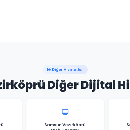
Diğer Hizmetler
rköprü Diğer Dijital H
rü
Samsun Vezirköprü
S