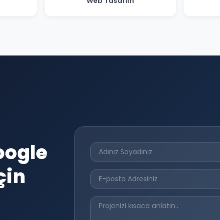
Web Tasarım
oogle
çin