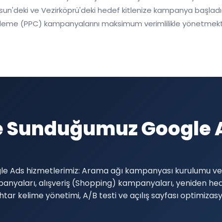
n'deki ve Vezirköprü'deki hedef kitlenize kampanya başladığı g
 ödeme (PPC) kampanyalarını maksimum verimlilikle yönetmekt
e Sunduğumuz Google A
gle Ads hizmetlerimiz: Arama ağı kampanyası kurulumu ve 
anyaları, alışveriş (Shopping) kampanyaları, yeniden h
ar kelime yönetimi, A/B testi ve açılış sayfası optimizas