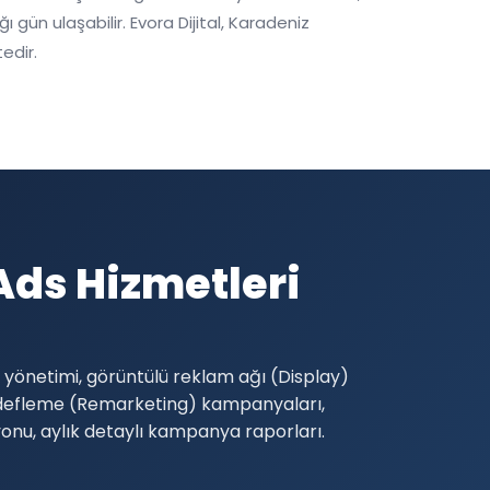
ün ulaşabilir. Evora Dijital, Karadeniz
edir.
ds Hizmetleri
yönetimi, görüntülü reklam ağı (Display)
edefleme (Remarketing) kampanyaları,
yonu, aylık detaylı kampanya raporları.