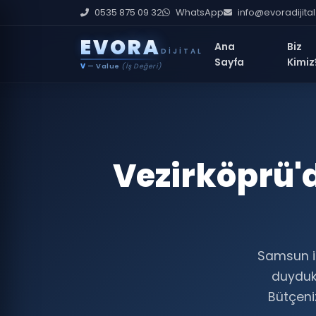
0535 875 09 32
WhatsApp
info@evoradijita
E
V
O
R
A
Ana
Biz
DIJITAL
Sayfa
Kimiz
V
— Value
(İş Değeri)
Vezirköprü'd
Samsun il
duyduk
Bütçeniz