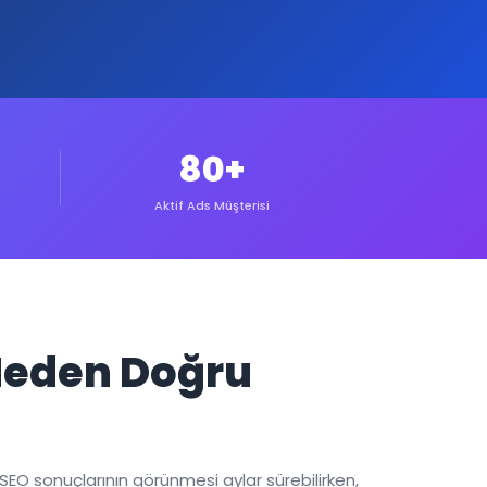
80+
Aktif Ads Müşterisi
 Neden Doğru
SEO sonuçlarının görünmesi aylar sürebilirken,