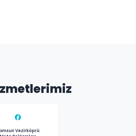
izmetlerimiz
amsun Vezirköprü