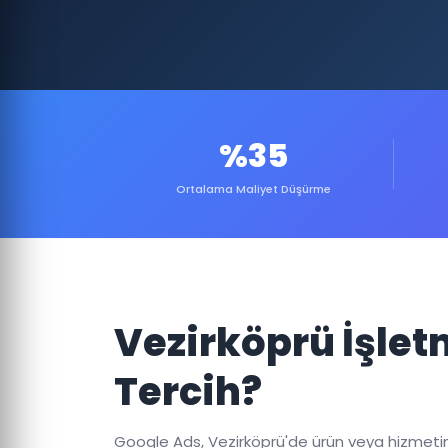
%35
Ortalama Maliyet Düşürme
Vezirköprü İşlet
Tercih?
Google Ads, Vezirköprü'de ürün veya hizmetiniz