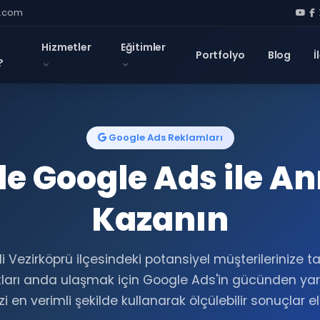
l.com
Hizmetler
Eğitimler
Portfolyo
Blog
İ
?
Google Ads Reklamları
e Google Ads ile A
Kazanın
i Vezirköprü ilçesindeki potansiyel müşterilerinize t
ları anda ulaşmak için Google Ads'in gücünden yara
i en verimli şekilde kullanarak ölçülebilir sonuçlar e