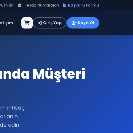
Hesap Numaraları
Başvuru Formu
letişim
Giriş Yap
Kayıt Ol
nında Müşteri
am ihtiyaç
rlanın.
lde edin.