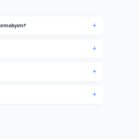
ırmalıyım?
00 TL ile başlanabilir. Ancak anlamlı sonuçlar
çe analizi için iletişime geçin.
ampanyalar bütçenizi hızla tüketir.
yonel yönetimle maliyetleri %30-50
5-20'si arasında değişmektedir. Vezirköprü
 hedeflerinize göre özel teklif sunuyoruz.
 tam erişim sağlıyoruz. Ek olarak aylık
lam harcaması verileri ile sunulmaktadır.