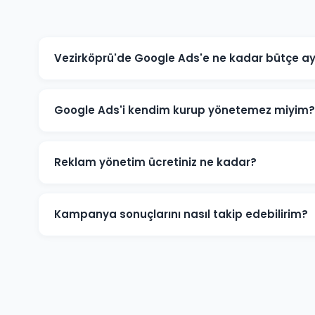
Vezirköprü'de Google Ads'e ne kadar bütçe ay
Vezirköprü'deki sektörünüze ve rekabete göre aylık 1.5
için 3.000-5.000 TL+ bütçe önerilmektedir. Ücretsiz büt
Google Ads'i kendim kurup yönetemez miyim?
Teknik olarak mümkündür; ancak optimize edilmemiş k
Vezirköprü'deki işletmelerin büyük çoğunluğu profes
Reklam yönetim ücretiniz ne kadar?
düşürürken dönüşüm sayısını artırmaktadır.
Reklam yönetim ücretimiz, aylık reklam bütçenizin %1
için minimum yönetim ücreti 1.000 TL/ay'dır. Bütçe ve
Kampanya sonuçlarını nasıl takip edebilirim?
Vezirköprü kampanyalarınız için Google Ads hesabınıza
performans raporu, tıklama, gösterim, dönüşüm ve rek