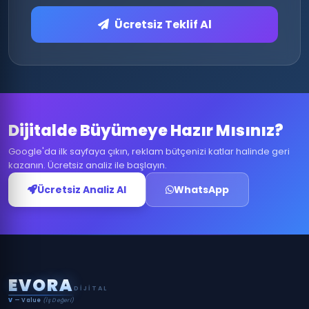
Ücretsiz Teklif Al
Dijitalde Büyümeye Hazır Mısınız?
Google'da ilk sayfaya çıkın, reklam bütçenizi katlar halinde geri
kazanın. Ücretsiz analiz ile başlayın.
Ücretsiz Analiz Al
WhatsApp
E
V
O
R
A
DIJITAL
V
— Value
(İş Değeri)