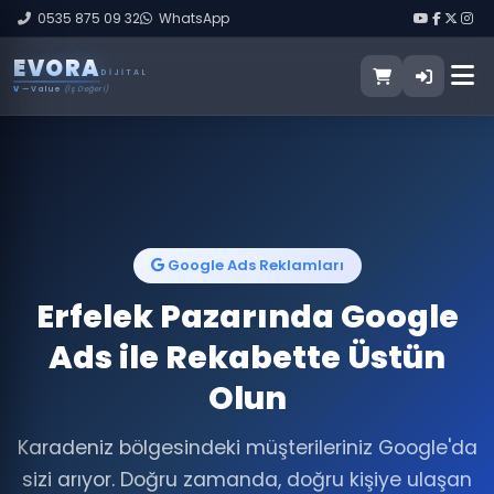
0535 875 09 32
WhatsApp
E
V
O
R
A
DIJITAL
V
— Value
(İş Değeri)
Google Ads Reklamları
Erfelek Pazarında Google
Ads ile Rekabette Üstün
Olun
Karadeniz bölgesindeki müşterileriniz Google'da
sizi arıyor. Doğru zamanda, doğru kişiye ulaşan