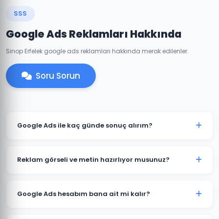
SSS
Google Ads Reklamları Hakkında
Sinop Erfelek google ads reklamları hakkında merak edilenler.
Soru Sorun
Google Ads ile kaç günde sonuç alırım?
Erfelek'de iyi optimize edilmiş bir Google Ads
kampanyası genellikle 7-14 gün içinde anlamlı trafik
Reklam görseli ve metin hazırlıyor musunuz?
ve dönüşümler üretmeye başlar. İlk ay veri toplama,
ikinci aydan itibaren optimizasyon yoğunlaşır.
Evet. Erfelek'deki müşterilerimiz için reklam metinleri,
görsel tasarımlar ve video reklamlar dahil tüm kreatif
Google Ads hesabım bana ait mi kalır?
içerikleri üretiyoruz. İçerikler hedef kitlenize ve
sektörünüze özel hazırlanır.
Kesinlikle. Erfelek'deki tüm projelerimizde hesap