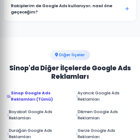
müşterimize aittir. Ajans erişimi yönetici (admin)
Rakiplerim de Google Ads kullanıyor; nasıl öne
seviyesinde değil, reklam yöneticisi seviyesinde
geçeceğim?
sağlanır. İş ilişkisi sona erdiğinde hesap üzerinde tam
Erfelek pazarında rakip analizi yaparak onların güçlü ve
kontrole sahip olursunuz.
zayıf yönlerini tespit ediyoruz. Boş niş anahtar
kelimelere odaklanarak, daha iyi açılış sayfası
deneyimi sunarak ve teklif stratejisini akıllıca
yöneterek üstünlük sağlıyoruz.
Diğer İlçeler
Sinop'da Diğer İlçelerde Google Ads
Reklamları
Sinop Google Ads
Ayancık Google Ads
Reklamları (Tümü)
Reklamları
Boyabat Google Ads
Dikmen Google Ads
Reklamları
Reklamları
Durağan Google Ads
Gerze Google Ads
Reklamları
Reklamları