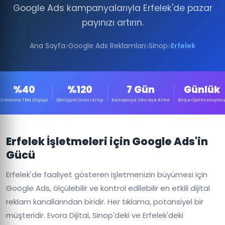
Google Ads kampanyalarıyla Erfelek'de pazar
payınızı artırın.
Ana Sayfa
Google Ads Reklamları
Sinop
Erfelek
%40
%120
7 Gün
Günlük
Ortalama TBM Düşüşü
Dönüşüm Oranı Artışı
Kampanya Devreye Alma
Bütçe Optimizasyon
Erfelek İşletmeleri için Google Ads'in
Gücü
Erfelek'de faaliyet gösteren işletmenizin büyümesi için
Google Ads, ölçülebilir ve kontrol edilebilir en etkili dijital
reklam kanallarından biridir. Her tıklama, potansiyel bir
müşteridir. Evora Dijital, Sinop'deki ve Erfelek'deki