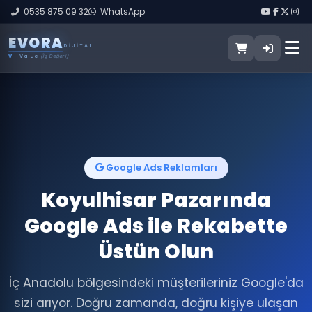
0535 875 09 32
WhatsApp
E
V
O
R
A
DIJITAL
V
— Value
(İş Değeri)
Google Ads Reklamları
Koyulhisar Pazarında
Google Ads ile Rekabette
Üstün Olun
İç Anadolu bölgesindeki müşterileriniz Google'da
sizi arıyor. Doğru zamanda, doğru kişiye ulaşan