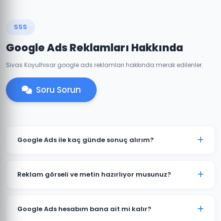
SSS
Google Ads Reklamları Hakkında
Sivas Koyulhisar google ads reklamları hakkında merak edilenler.
Soru Sorun
Google Ads ile kaç günde sonuç alırım?
Koyulhisar'de iyi optimize edilmiş bir Google Ads
kampanyası genellikle 7-14 gün içinde anlamlı trafik
Reklam görseli ve metin hazırlıyor musunuz?
ve dönüşümler üretmeye başlar. İlk ay veri toplama,
ikinci aydan itibaren optimizasyon yoğunlaşır.
Evet. Koyulhisar'deki müşterilerimiz için reklam
metinleri, görsel tasarımlar ve video reklamlar dahil
Google Ads hesabım bana ait mi kalır?
tüm kreatif içerikleri üretiyoruz. İçerikler hedef