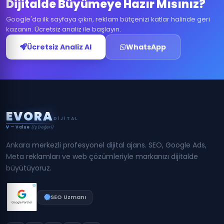
Dijitalde Büyümeye Hazır Mısınız?
Google'da ilk sayfaya çıkın, reklam bütçenizi katlar halinde geri
kazanın. Ücretsiz analiz ile başlayın.
Ücretsiz Analiz Al
WhatsApp
E
V
O
R
A
DIJITAL
V
— Value
(İş Değeri)
Ankara merkezli profesyonel dijital ajans. SEO, Google Ads,
Meta reklamları ve web çözümleriyle markanızı dijitalde
büyütüyoruz.
SEO Uzmanı