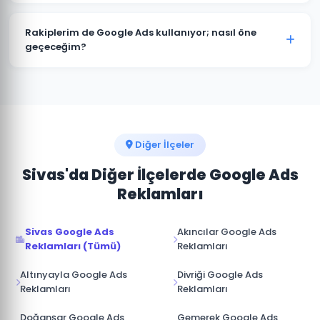
kitlenize ve sektörünüze özel hazırlanır.
Kesinlikle. Koyulhisar'deki tüm projelerimizde hesap
müşterimize aittir. Ajans erişimi yönetici (admin)
Rakiplerim de Google Ads kullanıyor; nasıl öne
seviyesinde değil, reklam yöneticisi seviyesinde
geçeceğim?
sağlanır. İş ilişkisi sona erdiğinde hesap üzerinde tam
Koyulhisar pazarında rakip analizi yaparak onların
kontrole sahip olursunuz.
güçlü ve zayıf yönlerini tespit ediyoruz. Boş niş
anahtar kelimelere odaklanarak, daha iyi açılış sayfası
deneyimi sunarak ve teklif stratejisini akıllıca
yöneterek üstünlük sağlıyoruz.
Diğer İlçeler
Sivas'da Diğer İlçelerde Google Ads
Reklamları
Sivas Google Ads
Akıncılar Google Ads
Reklamları (Tümü)
Reklamları
Altınyayla Google Ads
Divriği Google Ads
Reklamları
Reklamları
Doğanşar Google Ads
Gemerek Google Ads