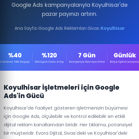
Google Ads kampanyalarıyla Koyulhisar'de
pazar payınızı artırın.
Ana Sayfa
Google Ads Reklamları
Sivas
Koyulhisar
%40
%120
7 Gün
Günlük
Ortalama TBM Düşüşü
Dönüşüm Oranı Artışı
Kampanya Devreye Alma
Bütçe Optimizasyon
Koyulhisar İşletmeleri için Google
Ads'in Gücü
Koyulhisar'de faaliyet gösteren işletmenizin büyümesi
için Google Ads, ölçülebilir ve kontrol edilebilir en etkili
dijital reklam kanallarından biridir. Her tıklama, potansiyel
bir müşteridir. Evora Dijital, Sivas'deki ve Koyulhisar'deki