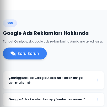
SSS
Google Ads Reklamları Hakkında
Tunceli Çemişgezek google ads reklamları hakkında merak edilenler.
Soru Sorun
Çemişgezek'de Google Ads'e ne kadar bütçe
ayırmalıyım?
Çemişgezek'deki sektörünüze ve rekabete göre aylık
1.500 TL ile başlanabilir. Ancak anlamlı sonuçlar için
Google Ads'i kendim kurup yönetemez miyim?
3.000-5.000 TL+ bütçe önerilmektedir. Ücretsiz bütçe