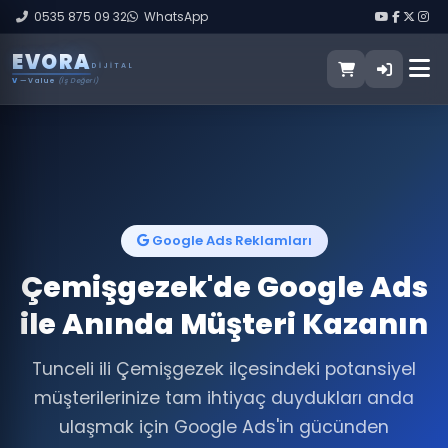
0535 875 09 32
WhatsApp
E
V
O
R
A
DIJITAL
V
— Value
(İş Değeri)
Google Ads Reklamları
Çemişgezek'de Google Ads
ile Anında Müşteri Kazanın
Tunceli ili Çemişgezek ilçesindeki potansiyel
müşterilerinize tam ihtiyaç duydukları anda
ulaşmak için Google Ads'in gücünden