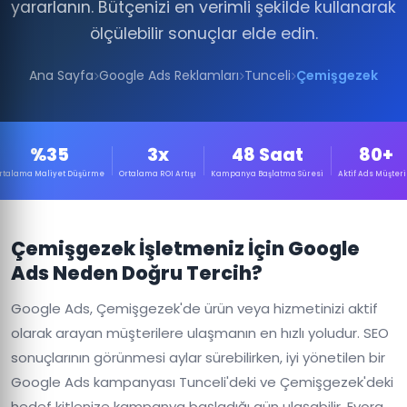
yararlanın. Bütçenizi en verimli şekilde kullanarak
ölçülebilir sonuçlar elde edin.
Ana Sayfa
Google Ads Reklamları
Tunceli
Çemişgezek
%35
3x
48 Saat
80+
rtalama Maliyet Düşürme
Ortalama ROI Artışı
Kampanya Başlatma Süresi
Aktif Ads Müşteri
Çemişgezek İşletmeniz İçin Google
Ads Neden Doğru Tercih?
Google Ads, Çemişgezek'de ürün veya hizmetinizi aktif
olarak arayan müşterilere ulaşmanın en hızlı yoludur. SEO
sonuçlarının görünmesi aylar sürebilirken, iyi yönetilen bir
Google Ads kampanyası Tunceli'deki ve Çemişgezek'deki
hedef kitlenize kampanya başladığı gün ulaşabilir. Evora