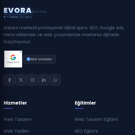
E
V
O
R
A
DIJITAL
V
— Value
(İş Değeri)
Ankara merkezli profesyonel dijital ajans. SEO, Google Ads,
Meta reklamları ve web çözümleriyle markanızı dijitalde
büyütüyoruz.
SEO Uzmanı
Hizmetler
Eğitimler
Web Tasarım
Web Tasarım Eğitimi
Web Yazılım
SEO Eğitimi