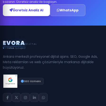
kazanın. Ücretsiz analiz ile başlayın.
Ücretsiz Analiz Al
WhatsApp
E
V
O
R
A
DIJITAL
V
— Value
(İş Değeri)
Ankara merkezli profesyonel dijital ajans. SEO, Google Ads,
Meta reklamları ve web çözümleriyle markanızı dijitalde
büyütüyoruz.
SEO Uzmanı