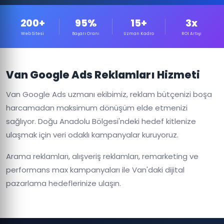
200+
95%
15+
3x
Web Sitesi
Başarı Oranı
Uzman Kadro
ROI Artışı
Van Google Ads Reklamları Hizmeti
Van Google Ads uzmanı ekibimiz, reklam bütçenizi boşa
harcamadan maksimum dönüşüm elde etmenizi
sağlıyor. Doğu Anadolu Bölgesi'ndeki hedef kitlenize
ulaşmak için veri odaklı kampanyalar kuruyoruz.
Arama reklamları, alışveriş reklamları, remarketing ve
performans max kampanyaları ile Van'daki dijital
pazarlama hedeflerinize ulaşın.