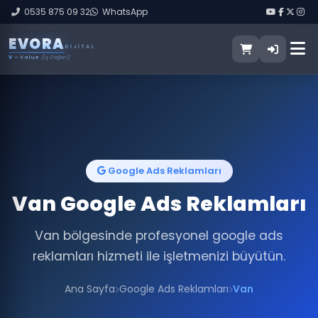
0535 875 09 32
WhatsApp
E
V
O
R
A
DIJITAL
V
— Value
(İş Değeri)
Google Ads Reklamları
Van Google Ads Reklamları
Van bölgesinde profesyonel google ads
reklamları hizmeti ile işletmenizi büyütün.
Ana Sayfa
Google Ads Reklamları
Van