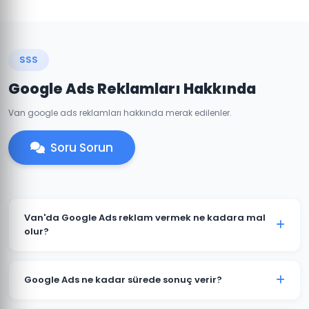
SSS
Google Ads Reklamları Hakkında
Van google ads reklamları hakkında merak edilenler.
Soru Sorun
Van'da Google Ads reklam vermek ne kadara mal
olur?
Google Ads maliyeti sektörünüze, rekabet düzeyine ve
hedef kitlenize göre değişir. Van'daki işletmeniz için
Google Ads ne kadar sürede sonuç verir?
minimum bütçe önerisi ve tahmini sonuçları ücretsiz
danışmanlıkta paylaşabiliriz.
Google Ads reklamları hemen yayınlanmaya başlar. İlk