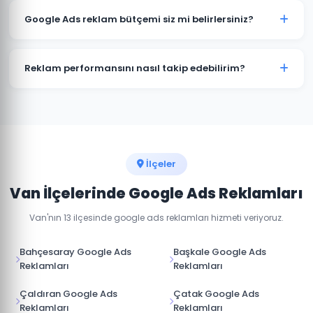
tıklamaları ve dönüşümleri genellikle kampanya
Google Ads reklam bütçemi siz mi belirlersiniz?
başladığı gün almaya başlarsınız. Optimizasyon süreci
2-4 hafta sürer.
Van'daki sektörünüz ve hedeflerinize göre optimum
bütçe önerisi sunuyoruz. Son karar her zaman sizindir.
Reklam performansını nasıl takip edebilirim?
Haftalık raporlar ve gerçek zamanlı dashboard erişimi
ile Van kampanya performansınızı her an takip
edebilirsiniz.
İlçeler
Van İlçelerinde Google Ads Reklamları
Van'nın 13 ilçesinde google ads reklamları hizmeti veriyoruz.
Bahçesaray Google Ads
Başkale Google Ads
Reklamları
Reklamları
Çaldıran Google Ads
Çatak Google Ads
Reklamları
Reklamları