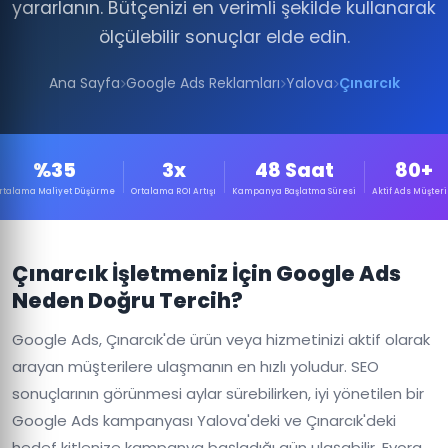
yararlanın. Bütçenizi en verimli şekilde kullanarak
ölçülebilir sonuçlar elde edin.
Ana Sayfa
Google Ads Reklamları
Yalova
Çınarcık
%35
3x
48 Saat
80+
rtalama Maliyet Düşürme
Ortalama ROI Artışı
Kampanya Başlatma Süresi
Aktif Ads Müşteri
Çınarcık İşletmeniz İçin Google Ads
Neden Doğru Tercih?
Google Ads, Çınarcık'de ürün veya hizmetinizi aktif olarak
arayan müşterilere ulaşmanın en hızlı yoludur. SEO
sonuçlarının görünmesi aylar sürebilirken, iyi yönetilen bir
Google Ads kampanyası Yalova'deki ve Çınarcık'deki
hedef kitlenize kampanya başladığı gün ulaşabilir. Evora