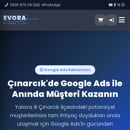
0535 875 09 32
WhatsApp
E
V
O
R
A
DIJITAL
V
— Value
(İş Değeri)
Google Ads Reklamları
Çınarcık'de Google Ads ile
Anında Müşteri Kazanın
Yalova ili Çınarcık ilçesindeki potansiyel
müşterilerinize tam ihtiyaç duydukları anda
ulaşmak için Google Ads'in gücünden