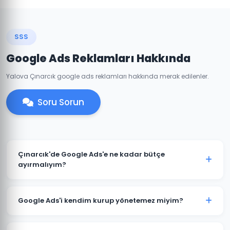
SSS
Google Ads Reklamları Hakkında
Yalova Çınarcık google ads reklamları hakkında merak edilenler.
Soru Sorun
Çınarcık'de Google Ads'e ne kadar bütçe
ayırmalıyım?
Çınarcık'deki sektörünüze ve rekabete göre aylık 1.500
TL ile başlanabilir. Ancak anlamlı sonuçlar için 3.000-
Google Ads'i kendim kurup yönetemez miyim?
5.000 TL+ bütçe önerilmektedir. Ücretsiz bütçe analizi
için iletişime geçin.
Teknik olarak mümkündür; ancak optimize edilmemiş