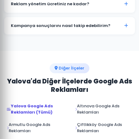
kampanyalar bütçenizi hızla tüketir. Çınarcık'deki
Reklam yönetim ücretiniz ne kadar?
işletmelerin büyük çoğunluğu profesyonel yönetimle
maliyetleri %30-50 düşürürken dönüşüm sayısını
Reklam yönetim ücretimiz, aylık reklam bütçenizin
artırmaktadır.
%15-20'si arasında değişmektedir. Çınarcık için
Kampanya sonuçlarını nasıl takip edebilirim?
minimum yönetim ücreti 1.000 TL/ay'dır. Bütçe ve
hedeflerinize göre özel teklif sunuyoruz.
Çınarcık kampanyalarınız için Google Ads hesabınıza
tam erişim sağlıyoruz. Ek olarak aylık performans
raporu, tıklama, gösterim, dönüşüm ve reklam
harcaması verileri ile sunulmaktadır.
Diğer İlçeler
Yalova'da Diğer İlçelerde Google Ads
Reklamları
Yalova Google Ads
Altınova Google Ads
Reklamları (Tümü)
Reklamları
Armutlu Google Ads
Çiftlikköy Google Ads
Reklamları
Reklamları