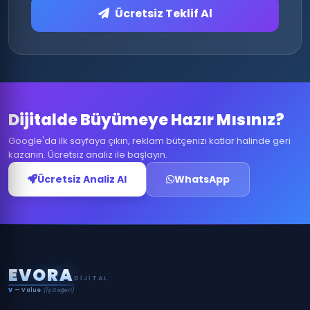
Ücretsiz Teklif Al
Dijitalde Büyümeye Hazır Mısınız?
Google'da ilk sayfaya çıkın, reklam bütçenizi katlar halinde geri
kazanın. Ücretsiz analiz ile başlayın.
Ücretsiz Analiz Al
WhatsApp
E
V
O
R
A
DIJITAL
V
— Value
(İş Değeri)