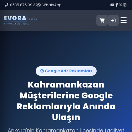
0535 875 09 32
WhatsApp
E
V
O
R
A
DIJITAL
V
— Value
(İş Değeri)
Google Ads Reklamları
Kahramankazan
Müşterilerine Google
Reklamlarıyla Anında
Ulaşın
Ankara'nin Kahramankazan ilçesinde faaliyet