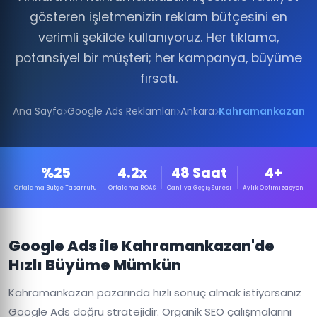
gösteren işletmenizin reklam bütçesini en
verimli şekilde kullanıyoruz. Her tıklama,
potansiyel bir müşteri; her kampanya, büyüme
fırsatı.
Ana Sayfa
Google Ads Reklamları
Ankara
Kahramankazan
%25
4.2x
48 Saat
4+
Ortalama Bütçe Tasarrufu
Ortalama ROAS
Canlıya Geçiş Süresi
Aylık Optimizasyon
Google Ads ile Kahramankazan'de
Hızlı Büyüme Mümkün
Kahramankazan pazarında hızlı sonuç almak istiyorsanız
Google Ads doğru stratejidir. Organik SEO çalışmalarını