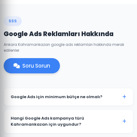
SSS
Google Ads Reklamları Hakkında
Ankara Kahramankazan google ads reklamları hakkında merak
edilenler.
Soru Sorun
Google Ads için minimum bütçe ne olmalı?
Kahramankazan'de anlamlı sonuçlar için önerilen
minimum aylık reklam bütçesi 2.000 TL'dir. Sektörünüz
Hangi Google Ads kampanya türü
ve rekabete göre bu rakam değişebilir. Ücretsiz bütçe
Kahramankazan için uygundur?
analizi sunuyoruz.
Kahramankazan'deki işletme türünüze göre öneri