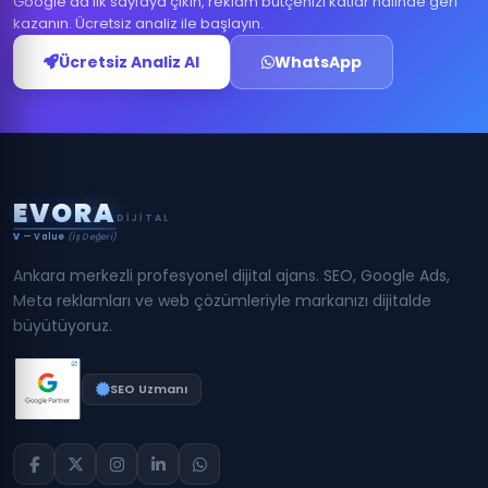
Google'da ilk sayfaya çıkın, reklam bütçenizi katlar halinde geri
kazanın. Ücretsiz analiz ile başlayın.
Ücretsiz Analiz Al
WhatsApp
E
V
O
R
A
DIJITAL
V
— Value
(İş Değeri)
Ankara merkezli profesyonel dijital ajans. SEO, Google Ads,
Meta reklamları ve web çözümleriyle markanızı dijitalde
büyütüyoruz.
SEO Uzmanı