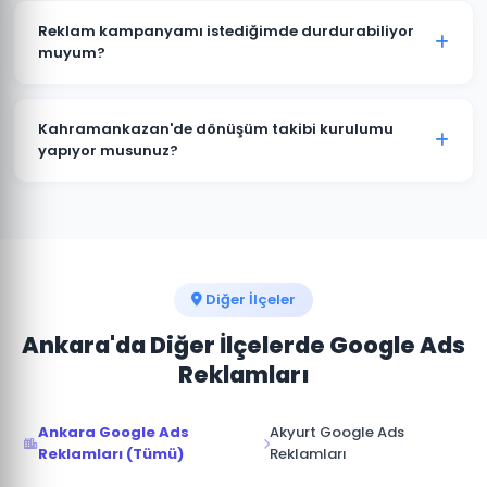
değişir. Yerel hizmet işletmeleri için Arama Ağı ve
Reklam kampanyamı istediğimde durdurabiliyor
Yerel Kampanyalar, e-ticaret için Alışveriş
muyum?
Kampanyaları, marka bilinirliği için Görüntülü Reklam
Evet. Kahramankazan'deki Google Ads
uygundur.
kampanyalarınızı istediğiniz zaman duraklatabilir veya
Kahramankazan'de dönüşüm takibi kurulumu
sonlandırabilirsiniz. Kampanya durdurulduğunda
yapıyor musunuz?
reklamlar anında yayından kalkar ve bütçe
Kesinlikle. Kahramankazan projelerimizin tamamında
harcanmaz.
telefon araması, form doldurma, satın alma ve diğer
hedef dönüşümler için Google Analytics ve Google
Ads dönüşüm izlemesini kuruyoruz.
Diğer İlçeler
Ankara'da Diğer İlçelerde Google Ads
Reklamları
Ankara Google Ads
Akyurt Google Ads
Reklamları (Tümü)
Reklamları