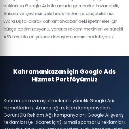
beklerken Google Ads ile anında görünürlük kazanabilir,
Ankara ve çevresindeki hedef kitlenize ulaşabilirsiniz.
Evora Dijital olarak Kahramankazan'deki işletmeler için
bütçe optimizasyonu, yaratıcı reklam metinleri ve sürekli
A/B testi ile en yüksek dönüşüm oranını hedefliyoruz.
Kahramankazan İçin Google Ads
Hizmet Portföyümüz
Kahramankazan işletmelerine yönelik Google Ads
hizmetlerimiz: Arama ağı reklam kampanyaları,
Görüntülü Reklam Ağı kampanyaları, Google Alışveriş
reklamları (e-ticaret için), Gmail sponsorlu reklamları,