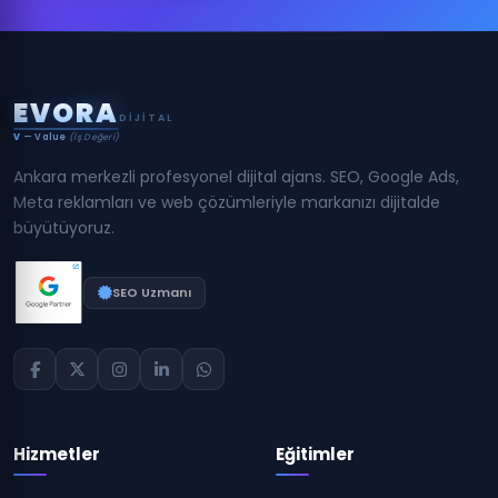
E
V
O
R
A
DIJITAL
V
— Value
(İş Değeri)
Ankara merkezli profesyonel dijital ajans. SEO, Google Ads,
Meta reklamları ve web çözümleriyle markanızı dijitalde
büyütüyoruz.
SEO Uzmanı
Hizmetler
Eğitimler