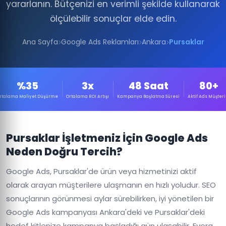
yararlanın. Bütçenizi en verimli şekilde kullanarak
ölçülebilir sonuçlar elde edin.
Ana Sayfa
Google Ads Reklamları
Ankara
Pursaklar
%35
3x
48 Saat
80+
rtalama Maliyet Düşürme
Ortalama ROI Artışı
Kampanya Başlatma Süresi
Aktif Ads Müşteri
Pursaklar İşletmeniz İçin Google Ads
Neden Doğru Tercih?
Google Ads, Pursaklar'de ürün veya hizmetinizi aktif
olarak arayan müşterilere ulaşmanın en hızlı yoludur. SEO
sonuçlarının görünmesi aylar sürebilirken, iyi yönetilen bir
Google Ads kampanyası Ankara'deki ve Pursaklar'deki
hedef kitlenize kampanya başladığı gün ulaşabilir. Evora