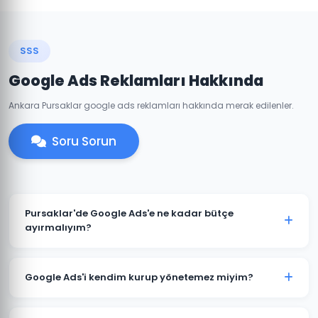
SSS
Google Ads Reklamları Hakkında
Ankara Pursaklar google ads reklamları hakkında merak edilenler.
Soru Sorun
Pursaklar'de Google Ads'e ne kadar bütçe
ayırmalıyım?
Pursaklar'deki sektörünüze ve rekabete göre aylık 1.500
TL ile başlanabilir. Ancak anlamlı sonuçlar için 3.000-
Google Ads'i kendim kurup yönetemez miyim?
5.000 TL+ bütçe önerilmektedir. Ücretsiz bütçe analizi
için iletişime geçin.
Teknik olarak mümkündür; ancak optimize edilmemiş