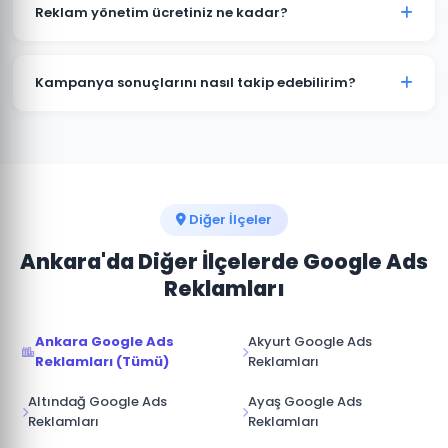
kampanyalar bütçenizi hızla tüketir. Pursaklar'deki
Reklam yönetim ücretiniz ne kadar?
işletmelerin büyük çoğunluğu profesyonel yönetimle
maliyetleri %30-50 düşürürken dönüşüm sayısını
Reklam yönetim ücretimiz, aylık reklam bütçenizin
artırmaktadır.
%15-20'si arasında değişmektedir. Pursaklar için
Kampanya sonuçlarını nasıl takip edebilirim?
minimum yönetim ücreti 1.000 TL/ay'dır. Bütçe ve
hedeflerinize göre özel teklif sunuyoruz.
Pursaklar kampanyalarınız için Google Ads hesabınıza
tam erişim sağlıyoruz. Ek olarak aylık performans
raporu, tıklama, gösterim, dönüşüm ve reklam
harcaması verileri ile sunulmaktadır.
Diğer İlçeler
Ankara'da Diğer İlçelerde Google Ads
Reklamları
Ankara Google Ads
Akyurt Google Ads
Reklamları (Tümü)
Reklamları
Altındağ Google Ads
Ayaş Google Ads
Reklamları
Reklamları