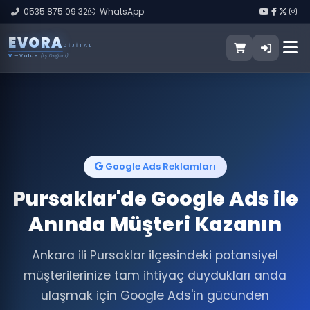
0535 875 09 32
WhatsApp
E
V
O
R
A
DIJITAL
V
— Value
(İş Değeri)
Google Ads Reklamları
Pursaklar'de Google Ads ile
Anında Müşteri Kazanın
Ankara ili Pursaklar ilçesindeki potansiyel
müşterilerinize tam ihtiyaç duydukları anda
ulaşmak için Google Ads'in gücünden