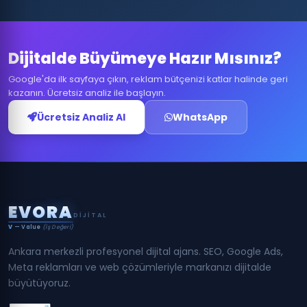
Dijitalde Büyümeye Hazır Mısınız?
Google'da ilk sayfaya çıkın, reklam bütçenizi katlar halinde geri
kazanın. Ücretsiz analiz ile başlayın.
Ücretsiz Analiz Al
WhatsApp
E
V
O
R
A
DIJITAL
V
— Value
(İş Değeri)
Ankara merkezli profesyonel dijital ajans. SEO, Google Ads,
Meta reklamları ve web çözümleriyle markanızı dijitalde
büyütüyoruz.