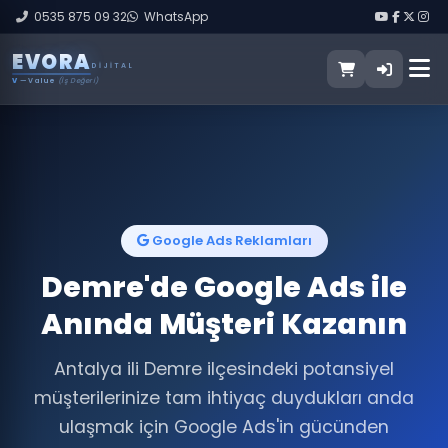
0535 875 09 32
WhatsApp
E
V
O
R
A
DIJITAL
V
— Value
(İş Değeri)
Google Ads Reklamları
Demre'de Google Ads ile
Anında Müşteri Kazanın
Antalya ili Demre ilçesindeki potansiyel
müşterilerinize tam ihtiyaç duydukları anda
ulaşmak için Google Ads'in gücünden