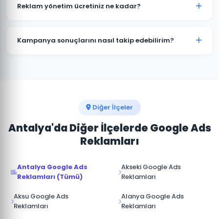
kampanyalar bütçenizi hızla tüketir. Demre'deki
Reklam yönetim ücretiniz ne kadar?
işletmelerin büyük çoğunluğu profesyonel yönetimle
maliyetleri %30-50 düşürürken dönüşüm sayısını
Reklam yönetim ücretimiz, aylık reklam bütçenizin
artırmaktadır.
%15-20'si arasında değişmektedir. Demre için
Kampanya sonuçlarını nasıl takip edebilirim?
minimum yönetim ücreti 1.000 TL/ay'dır. Bütçe ve
hedeflerinize göre özel teklif sunuyoruz.
Demre kampanyalarınız için Google Ads hesabınıza
tam erişim sağlıyoruz. Ek olarak aylık performans
raporu, tıklama, gösterim, dönüşüm ve reklam
harcaması verileri ile sunulmaktadır.
Diğer İlçeler
Antalya'da Diğer İlçelerde Google Ads
Reklamları
Antalya Google Ads
Akseki Google Ads
Reklamları (Tümü)
Reklamları
Aksu Google Ads
Alanya Google Ads
Reklamları
Reklamları