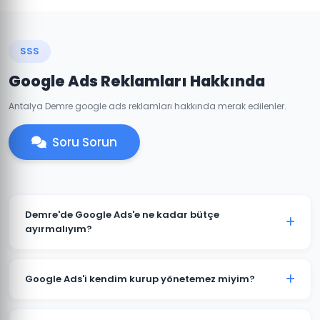
SSS
Google Ads Reklamları Hakkında
Antalya Demre google ads reklamları hakkında merak edilenler.
Soru Sorun
Demre'de Google Ads'e ne kadar bütçe
ayırmalıyım?
Demre'deki sektörünüze ve rekabete göre aylık 1.500
TL ile başlanabilir. Ancak anlamlı sonuçlar için 3.000-
Google Ads'i kendim kurup yönetemez miyim?
5.000 TL+ bütçe önerilmektedir. Ücretsiz bütçe analizi
için iletişime geçin.
Teknik olarak mümkündür; ancak optimize edilmemiş