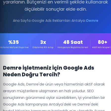
yararlanın. Bütçenizi en verimli şekilde kullanarak
ölçülebilir sonuçlar elde edin.
Ana Sayfa
Google Ads Reklamları
Antalya
Demre
%35
3x
48 Saat
80+
rtalama Maliyet Düşürme
Ortalama ROI Artışı
Kampanya Başlatma Süresi
Aktif Ads Müşteri
Demre İşletmeniz İçin Google Ads
Neden Doğru Tercih?
Google Ads, Demre'de ürün veya hizmetinizi aktif olarak
arayan müşterilere ulaşmanın en hızlı yoludur. SEO
sonuçlarının görünmesi aylar sürebilirken, iyi yönetilen bir
Google Ads kampanyası Antalya'deki ve Demre'deki
hedef kitlenize kampanya başladığı gün ulaşabilir. Evora