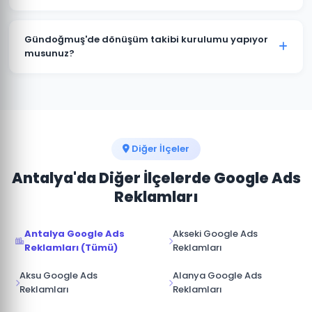
marka bilinirliği için Görüntülü Reklam uygundur.
Evet. Gündoğmuş'deki Google Ads kampanyalarınızı
istediğiniz zaman duraklatabilir veya
Gündoğmuş'de dönüşüm takibi kurulumu yapıyor
sonlandırabilirsiniz. Kampanya durdurulduğunda
musunuz?
reklamlar anında yayından kalkar ve bütçe
Kesinlikle. Gündoğmuş projelerimizin tamamında
harcanmaz.
telefon araması, form doldurma, satın alma ve diğer
hedef dönüşümler için Google Analytics ve Google
Ads dönüşüm izlemesini kuruyoruz.
Diğer İlçeler
Antalya'da Diğer İlçelerde Google Ads
Reklamları
Antalya Google Ads
Akseki Google Ads
Reklamları (Tümü)
Reklamları
Aksu Google Ads
Alanya Google Ads
Reklamları
Reklamları