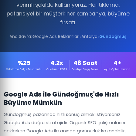
verimli şekilde kullanıyoruz. Her tıklama,
potansiyel bir müşteri; her kampanya, büyüme
fırsatı.
Ana Sayfa
Google Ads Reklamları
Antalya
Gündoğmuş
%25
4.2x
48 Saat
4+
Ortalama Bütçe Tasarrufu
Ortalama ROAS
Canlıya Geçiş Süresi
Aylık Optimizasyon
Google Ads ile Gündoğmuş'de Hızlı
Büyüme Mümkün
Gündoğmuş pazarında hızlı sonuç almak istiyorsanız
Google Ads doğru stratejidir. Organik SEO çalışmalarını
beklerken Google Ads ile anında görünürlük kazanabilir,