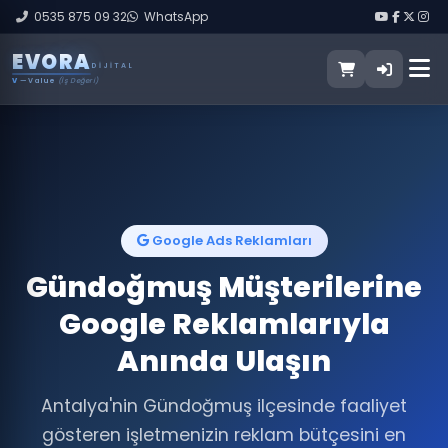
0535 875 09 32
WhatsApp
E
V
O
R
A
DIJITAL
V
— Value
(İş Değeri)
Google Ads Reklamları
Gündoğmuş Müşterilerine
Google Reklamlarıyla
Anında Ulaşın
Antalya'nin Gündoğmuş ilçesinde faaliyet
gösteren işletmenizin reklam bütçesini en