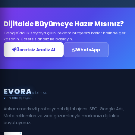
Dijitalde Büyümeye Hazır Mısınız?
Google'da ilk sayfaya çıkın, reklam bütçenizi katlar halinde geri
kazanın. Ücretsiz analiz ile başlayın.
Ücretsiz Analiz Al
WhatsApp
E
V
O
R
A
DIJITAL
V
— Value
(İş Değeri)
Ankara merkezli profesyonel dijital ajans. SEO, Google Ads,
Meta reklamları ve web çözümleriyle markanızı dijitalde
büyütüyoruz.