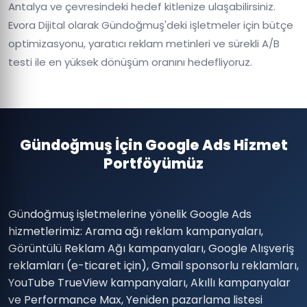
Antalya ve çevresindeki hedef kitlenize ulaşabilirsiniz.
Evora Dijital olarak Gündoğmuş'deki işletmeler için bütçe
optimizasyonu, yaratıcı reklam metinleri ve sürekli A/B
testi ile en yüksek dönüşüm oranını hedefliyoruz.
Gündoğmuş İçin Google Ads Hizmet
Portföyümüz
Gündoğmuş işletmelerine yönelik Google Ads
hizmetlerimiz: Arama ağı reklam kampanyaları,
Görüntülü Reklam Ağı kampanyaları, Google Alışveriş
reklamları (e-ticaret için), Gmail sponsorlu reklamları,
YouTube TrueView kampanyaları, Akıllı kampanyalar
ve Performance Max, Yeniden pazarlama listesi