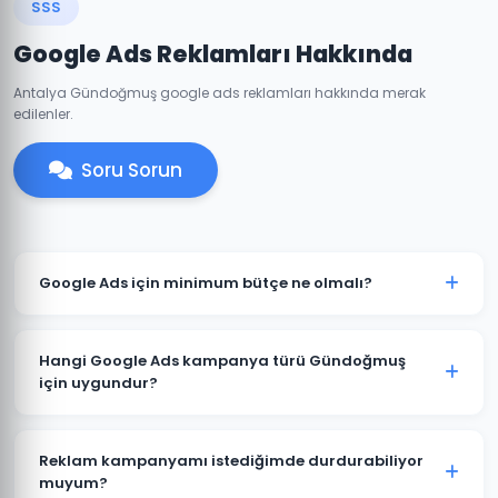
SSS
Google Ads Reklamları Hakkında
Antalya Gündoğmuş google ads reklamları hakkında merak
edilenler.
Soru Sorun
Google Ads için minimum bütçe ne olmalı?
Gündoğmuş'de anlamlı sonuçlar için önerilen
minimum aylık reklam bütçesi 2.000 TL'dir. Sektörünüz
Hangi Google Ads kampanya türü Gündoğmuş
ve rekabete göre bu rakam değişebilir. Ücretsiz bütçe
için uygundur?
analizi sunuyoruz.
Gündoğmuş'deki işletme türünüze göre öneri değişir.
Yerel hizmet işletmeleri için Arama Ağı ve Yerel
Reklam kampanyamı istediğimde durdurabiliyor
Kampanyalar, e-ticaret için Alışveriş Kampanyaları,
muyum?