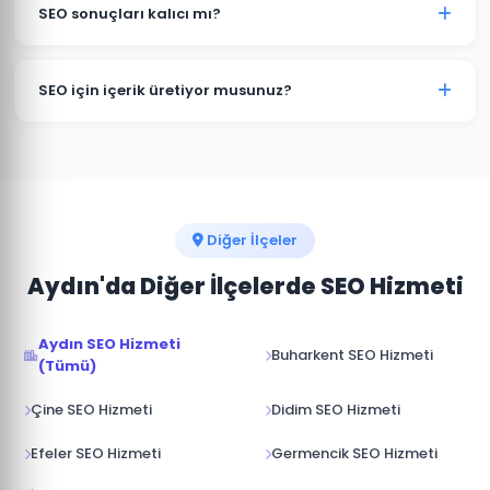
hedefler; Google Haritalar ve "yakınımda" sorgularında
SEO sonuçları kalıcı mı?
öne çıkarır. Ulusal SEO ise tüm Türkiye genelinde
rekabet eder. Aydın işletmelerinde genellikle ikisini
SEO çalışmaları devam ettiği sürece Bozdoğan
birleştiriyoruz.
işletmenizin konumunu korur ve güçlendirir.
SEO için içerik üretiyor musunuz?
Çalışmalar durdurulduğunda sıralamalar zamanla
gerilese de iyi kurulmuş bir SEO altyapısı etkinliğini
Evet. Bozdoğan ve Aydın'ye odaklı, hedef kitlenizin
uzun süre korur.
aradığı sorulara yanıt veren özgün içerikler üretiyor ve
sitenize yüklüyoruz. İçerik üretimi SEO'nun en kritik
bileşenlerinden biridir.
Diğer İlçeler
Aydın'da Diğer İlçelerde SEO Hizmeti
Aydın SEO Hizmeti
Buharkent SEO Hizmeti
(Tümü)
Çine SEO Hizmeti
Didim SEO Hizmeti
Efeler SEO Hizmeti
Germencik SEO Hizmeti