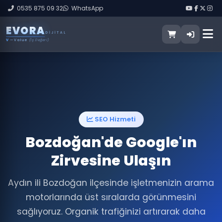
0535 875 09 32
WhatsApp
E
V
O
R
A
DIJITAL
V
— Value
(İş Değeri)
SEO Hizmeti
Bozdoğan'de Google'ın
Zirvesine Ulaşın
Aydın ili Bozdoğan ilçesinde işletmenizin arama
motorlarında üst sıralarda görünmesini
sağlıyoruz. Organik trafiğinizi artırarak daha