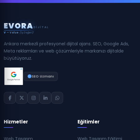
E
V
O
R
A
DIJITAL
V
— Value
(İş Değeri)
Ankara merkezli profesyonel dijital ajans. SEO, Google Ads,
Meta reklamları ve web çözümleriyle markanızı dijitalde
büyütüyoruz.
SEO Uzmanı
Hizmetler
Eğitimler
Web Tasarım
Web Tasarım Eğitimi