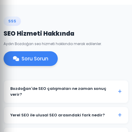
SSS
SEO Hizmeti Hakkında
Aydın Bozdoğan seo hizmeti hakkında merak edilenler.
Soru Sorun
Bozdoğan'de SEO çalışmaları ne zaman sonuç
verir?
SEO uzun vadeli bir stratejidir. Bozdoğan'deki
projelerimizde genellikle 3-6 ay içinde belirgin
Yerel SEO ile ulusal SEO arasındaki fark nedir?
iyileşmeler gözlemlenir. Rekabetçi sektörlerde 6-12
aylık süreç öngörülebilir.
Yerel SEO, Bozdoğan ve çevresindeki müşterileri