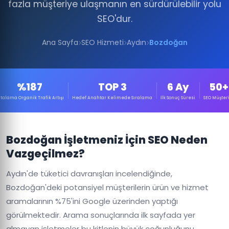
fazla müşteriye ulaşmanın en sürdürülebilir yolu
SEO'dur.
Ana Sayfa
SEO Hizmeti
Aydın
Bozdoğan
%187
TOP 3
6 Ay
50+
talama Organik Trafik Artışı
Hedef Anahtar Kelimede Sıralama
İlk Sonuç Süresi
SEO Müşteri
Bozdoğan İşletmeniz İçin SEO Neden
Vazgeçilmez?
Aydın'de tüketici davranışları incelendiğinde,
Bozdoğan'deki potansiyel müşterilerin ürün ve hizmet
aramalarının %75'ini Google üzerinden yaptığı
görülmektedir. Arama sonuçlarında ilk sayfada yer
almayan işletmeler bu kitlenin büyük çoğunluğunu