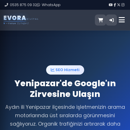
0535 875 09 32
WhatsApp
E
V
O
R
A
DIJITAL
V
— Value
(İş Değeri)
SEO Hizmeti
Yenipazar'de Google'ın
Zirvesine Ulaşın
Aydın ili Yenipazar ilçesinde işletmenizin arama
motorlarında üst sıralarda görünmesini
sağlıyoruz. Organik trafiğinizi artırarak daha