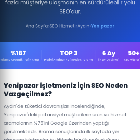
fazla müşteriye ulaşmanın en sürdürülebilir yolu
SEO'dur.
Ana Sayfa
SEO Hizmeti
Aydın
Yenipazar
%187
TOP 3
6 Ay
50+
talama Organik Trafik Artışı
Hedef Anahtar Kelimede Sıralama
İlk Sonuç Süresi
SEO Müşteri
Yenipazar İşletmeniz İçin SEO Neden
Vazgeçilmez?
Aydın'de tüketici davranışları incelendiğinde,
Yenipazar'deki potansiyel müşterilerin ürün ve hizmet
aramalarının %75'ini Google üzerinden yaptığı
görülmektedir. Arama sonuçlarında ilk sayfada yer
almayan işletmeler bu kitlenin büyük çoğunluğunu