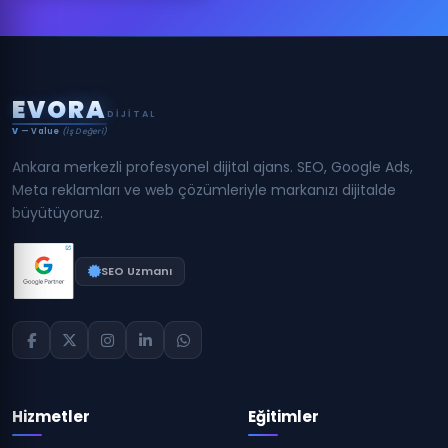
E
V
O
R
A
DIJITAL
V
— Value
(İş Değeri)
Ankara merkezli profesyonel dijital ajans. SEO, Google Ads,
Meta reklamları ve web çözümleriyle markanızı dijitalde
büyütüyoruz.
SEO Uzmanı
Hizmetler
Eğitimler