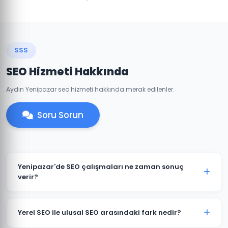
SSS
SEO Hizmeti Hakkında
Aydın Yenipazar seo hizmeti hakkında merak edilenler.
Soru Sorun
Yenipazar'de SEO çalışmaları ne zaman sonuç
verir?
SEO uzun vadeli bir stratejidir. Yenipazar'deki
projelerimizde genellikle 3-6 ay içinde belirgin
Yerel SEO ile ulusal SEO arasındaki fark nedir?
iyileşmeler gözlemlenir. Rekabetçi sektörlerde 6-12