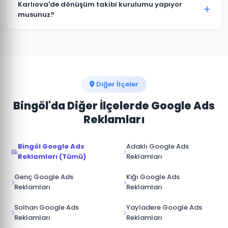
istediğiniz zaman duraklatabilir veya
Karlıova'de dönüşüm takibi kurulumu yapıyor
sonlandırabilirsiniz. Kampanya durdurulduğunda
musunuz?
reklamlar anında yayından kalkar ve bütçe
Kesinlikle. Karlıova projelerimizin tamamında telefon
harcanmaz.
araması, form doldurma, satın alma ve diğer hedef
dönüşümler için Google Analytics ve Google Ads
dönüşüm izlemesini kuruyoruz.
Diğer İlçeler
Bingöl'da Diğer İlçelerde Google Ads
Reklamları
Bingöl Google Ads
Adaklı Google Ads
Reklamları (Tümü)
Reklamları
Genç Google Ads
Kiğı Google Ads
Reklamları
Reklamları
Solhan Google Ads
Yayladere Google Ads
Reklamları
Reklamları