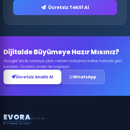
Ücretsiz Teklif Al
Dijitalde Büyümeye Hazır Mısınız?
Google'da ilk sayfaya çıkın, reklam bütçenizi katlar halinde geri
kazanın. Ücretsiz analiz ile başlayın.
Ücretsiz Analiz Al
WhatsApp
E
V
O
R
A
DIJITAL
V
— Value
(İş Değeri)