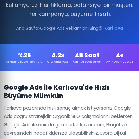
kullanıyoruz. Her tıklama, potansiyel bir müşteri;
her kampanya, büyüme fırsatı.
Ana Sayfa
Google Ads Reklamları
Bingöl
Karlıova
%25
4.2x
48 Saat
4+
Ortalama Bütçe Tasarrufu
Ortalama ROAS
Canlıya Geçiş Süresi
Aylık Optimizasyon
Google Ads ile Karlıova'de Hızlı
Büyüme Mümkün
Karlıova pazarında hızlı sonuç almak istiyorsanız Google
Ads doğru stratejidir. Organik SEO çalışmalarını beklerken
Google Ads ile anında görünürlük kazanabilir, Bingöl ve
çevresindeki hedef kitlenize ulaşabilirsiniz. Evora Dijital