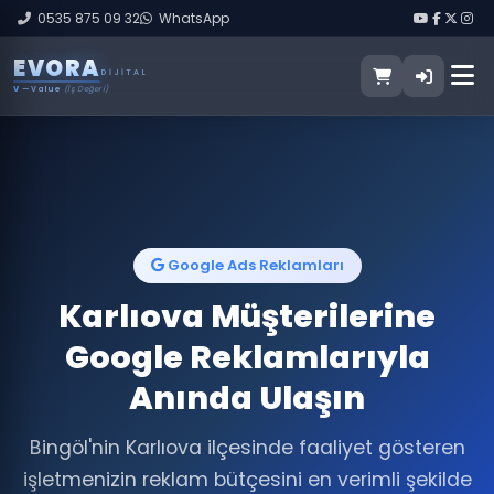
0535 875 09 32
WhatsApp
E
V
O
R
A
DIJITAL
V
— Value
(İş Değeri)
Google Ads Reklamları
Karlıova Müşterilerine
Google Reklamlarıyla
Anında Ulaşın
Bingöl'nin Karlıova ilçesinde faaliyet gösteren
işletmenizin reklam bütçesini en verimli şekilde