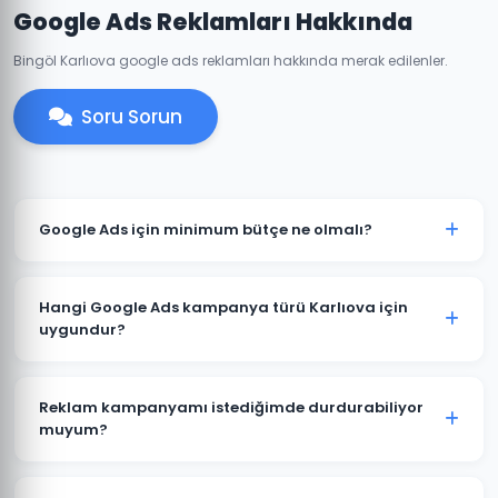
Google Ads Reklamları Hakkında
Bingöl Karlıova google ads reklamları hakkında merak edilenler.
Soru Sorun
Google Ads için minimum bütçe ne olmalı?
Karlıova'de anlamlı sonuçlar için önerilen minimum
aylık reklam bütçesi 2.000 TL'dir. Sektörünüz ve
Hangi Google Ads kampanya türü Karlıova için
rekabete göre bu rakam değişebilir. Ücretsiz bütçe
uygundur?
analizi sunuyoruz.
Karlıova'deki işletme türünüze göre öneri değişir. Yerel
hizmet işletmeleri için Arama Ağı ve Yerel
Reklam kampanyamı istediğimde durdurabiliyor
Kampanyalar, e-ticaret için Alışveriş Kampanyaları,
muyum?
marka bilinirliği için Görüntülü Reklam uygundur.
Evet. Karlıova'deki Google Ads kampanyalarınızı