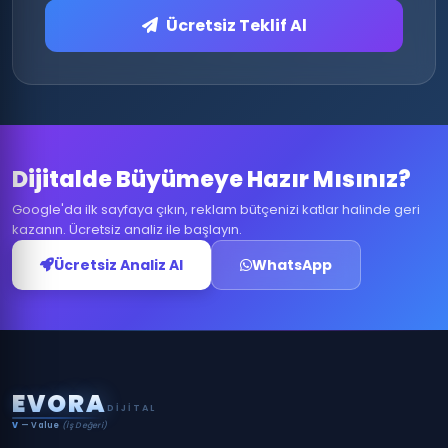
Ücretsiz Teklif Al
Dijitalde Büyümeye Hazır Mısınız?
Google'da ilk sayfaya çıkın, reklam bütçenizi katlar halinde geri
kazanın. Ücretsiz analiz ile başlayın.
Ücretsiz Analiz Al
WhatsApp
E
V
O
R
A
DIJITAL
V
— Value
(İş Değeri)