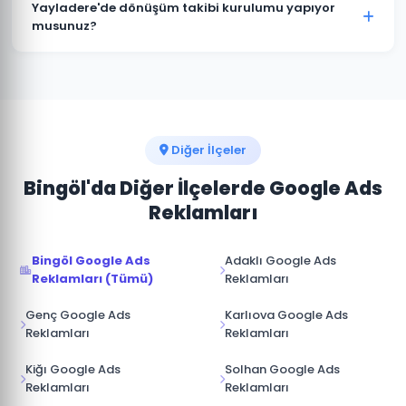
istediğiniz zaman duraklatabilir veya
Yayladere'de dönüşüm takibi kurulumu yapıyor
sonlandırabilirsiniz. Kampanya durdurulduğunda
musunuz?
reklamlar anında yayından kalkar ve bütçe
Kesinlikle. Yayladere projelerimizin tamamında telefon
harcanmaz.
araması, form doldurma, satın alma ve diğer hedef
dönüşümler için Google Analytics ve Google Ads
dönüşüm izlemesini kuruyoruz.
Diğer İlçeler
Bingöl'da Diğer İlçelerde Google Ads
Reklamları
Bingöl Google Ads
Adaklı Google Ads
Reklamları (Tümü)
Reklamları
Genç Google Ads
Karlıova Google Ads
Reklamları
Reklamları
Kiğı Google Ads
Solhan Google Ads
Reklamları
Reklamları