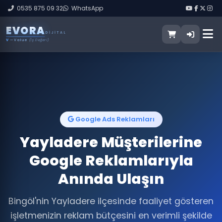
0535 875 09 32
WhatsApp
E
V
O
R
A
DIJITAL
V
— Value
(İş Değeri)
Google Ads Reklamları
Yayladere Müşterilerine
Google Reklamlarıyla
Anında Ulaşın
Bingöl'nin Yayladere ilçesinde faaliyet gösteren
işletmenizin reklam bütçesini en verimli şekilde