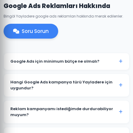
Google Ads Reklamları Hakkında
Bingöl Yayladere google ads reklamları hakkında merak edilenler.
Soru Sorun
Google Ads için minimum bütçe ne olmalı?
Yayladere'de anlamlı sonuçlar için önerilen minimum
aylık reklam bütçesi 2.000 TL'dir. Sektörünüz ve
Hangi Google Ads kampanya türü Yayladere için
rekabete göre bu rakam değişebilir. Ücretsiz bütçe
uygundur?
analizi sunuyoruz.
Yayladere'deki işletme türünüze göre öneri değişir.
Yerel hizmet işletmeleri için Arama Ağı ve Yerel
Reklam kampanyamı istediğimde durdurabiliyor
Kampanyalar, e-ticaret için Alışveriş Kampanyaları,
muyum?
marka bilinirliği için Görüntülü Reklam uygundur.
Evet. Yayladere'deki Google Ads kampanyalarınızı