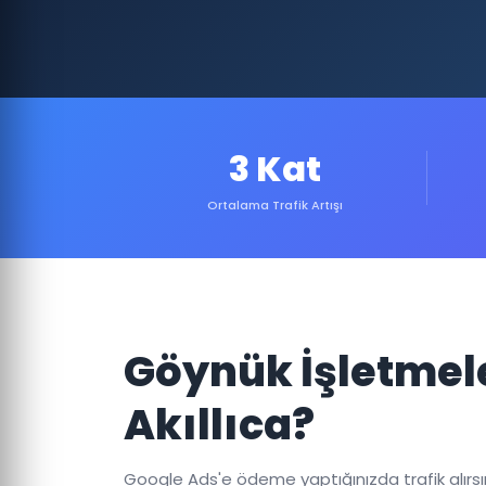
3 Kat
Ortalama Trafik Artışı
Göynük İşletmel
Akıllıca?
Google Ads'e ödeme yaptığınızda trafik alırsınız