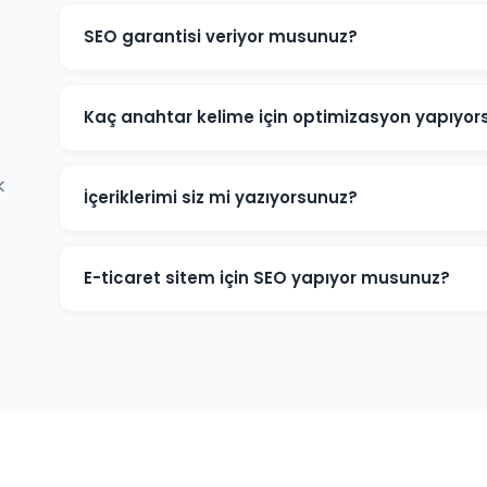
SEO garantisi veriyor musunuz?
Belirli anahtar kelimelerde kesin sıralama garantisi v
Google'ın algoritmalarına bağlıdır. Ancak Göynük proj
Kaç anahtar kelime için optimizasyon yapıyor
hedeflere ulaşmak için tüm çabamızı sarf ediyoruz.
Göynük projelerine başlamadan kapsamlı bir anahtar 
k
büyüklüğüne göre 20-200+ anahtar kelime hedeflenebili
İçeriklerimi siz mi yazıyorsunuz?
kelimelere odaklanıyoruz.
Evet. Göynük ve sektörünüze odaklı, SEO açısından opt
üretiyoruz. İçeriklerimiz hem okuyucuya hem de Googl
E-ticaret sitem için SEO yapıyor musunuz?
Göynük'deki e-ticaret işletmelerine ürün sayfası SEO'
entegrasyonu gibi özelleşmiş hizmetler sunuyoruz. Onlin