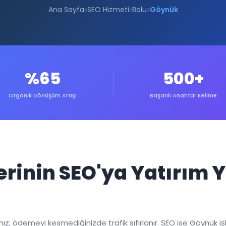
Ana Sayfa
SEO Hizmeti
Bolu
Göynük
%65
500+
Organik Dönüşüm Artışı
Başarılı Anahtar Kelime
erinin SEO'ya Yatırım
; ödemeyi kesmediğinizde trafik sıfırlanır. SEO ise Göynük işlet