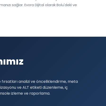
nızı sağlar. Evora Dijital olarak Bolu'deki ve
mımız
ırsatları analizi ve önceliklendirme, meta
zasyonu ve ALT etiketi düzenleme, iç
Console izleme ve raporlama.