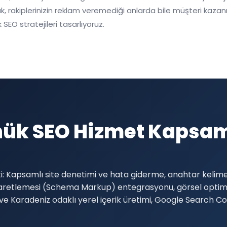
 rakiplerinizin reklam veremediği anlarda bile müşteri kazanma
SEO stratejileri tasarlıyoruz.
ük SEO Hizmet Kapsa
Kapsamlı site denetimi ve hata giderme, anahtar kelime f
şaretlemesi (Schema Markup) entegrasyonu, görsel optimi
 ve Karadeniz odaklı yerel içerik üretimi, Google Search 