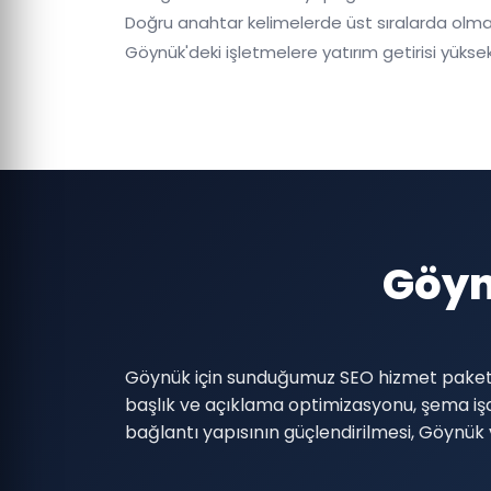
Doğru anahtar kelimelerde üst sıralarda olmak,
Göynük'deki işletmelere yatırım getirisi yüksek 
Göyn
Göynük için sunduğumuz SEO hizmet paketi: 
başlık ve açıklama optimizasyonu, şema i
bağlantı yapısının güçlendirilmesi, Göynük