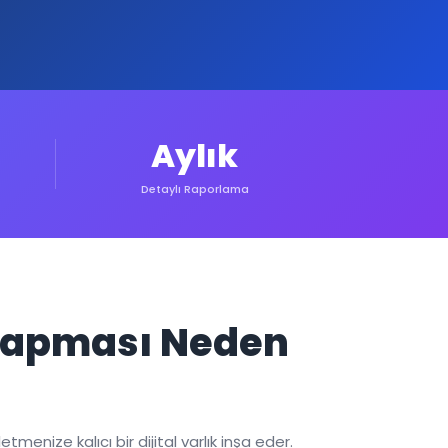
Aylık
Detaylı Raporlama
 Yapması Neden
menize kalıcı bir dijital varlık inşa eder.