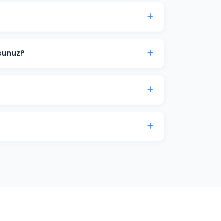
ermek etik değildir çünkü sıralamalar
elerimizde şeffaf hedefler koyuyor ve bu
sunuz?
kelime araştırması yapıyoruz. Paket
r. Önce en değerli ve ulaşılabilir
imize edilmiş, özgün Türkçe içerikler
e'a hitap edecek şekilde kurgulanır.
su, kategori optimizasyonu ve yapısal veri
e satışlarınızı artırmak için iletişime geçin.