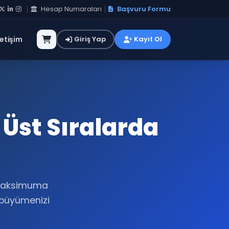
Hesap Numaraları
Başvuru Formu
letişim
Giriş Yap
Kayıt Ol
Üst Sıralarda
ü maksimuma
k büyümenizi