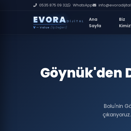
0535 875 09 32
WhatsApp
info@evoradijita
E
V
O
R
A
Ana
Biz
DIJITAL
Sayfa
Kimiz
V
— Value
(İş Değeri)
Göynük'den D
Bolu'nin G
çıkarıyoruz