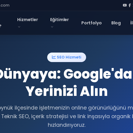
l.com
Hizmetler
Eğitimler
Portfolyo
Blog
İ
?
SEO Hizmeti
ünyaya: Google'da 
Yerinizi Alın
öynük ilçesinde işletmenizin online görünürlüğün
. Teknik SEO, içerik stratejisi ve link inşasıyla organi
hızlandırıyoruz.